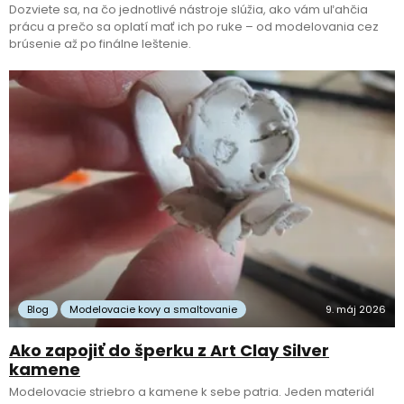
Dozviete sa, na čo jednotlivé nástroje slúžia, ako vám uľahčia
prácu a prečo sa oplatí mať ich po ruke – od modelovania cez
brúsenie až po finálne leštenie.
Blog
Modelovacie kovy a smaltovanie
9. máj 2026
Ako zapojiť do šperku z Art Clay Silver
kamene
Modelovacie striebro a kamene k sebe patria. Jeden materiál