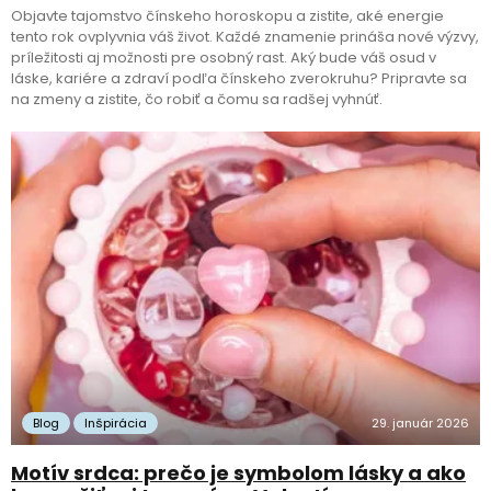
Objavte tajomstvo čínskeho horoskopu a zistite, aké energie
tento rok ovplyvnia váš život. Každé znamenie prináša nové výzvy,
príležitosti aj možnosti pre osobný rast. Aký bude váš osud v
láske, kariére a zdraví podľa čínskeho zverokruhu? Pripravte sa
na zmeny a zistite, čo robiť a čomu sa radšej vyhnúť.
Blog
Inšpirácia
29. január 2026
Motív srdca: prečo je symbolom lásky a ako