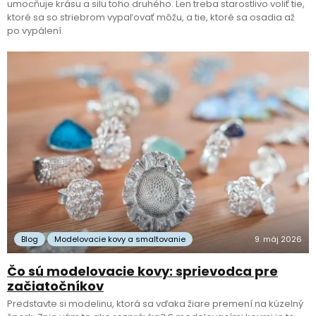
umocňuje krásu a silu toho druhého. Len treba starostlivo voliť tie,
ktoré sa so striebrom vypaľovať môžu, a tie, ktoré sa osadia až
po vypálení.
Blog
Modelovacie kovy a smaltovanie
9. máj 2026
Čo sú modelovacie kovy: sprievodca pre
začiatočníkov
Predstavte si modelinu, ktorá sa vďaka žiare premení na kúzelný