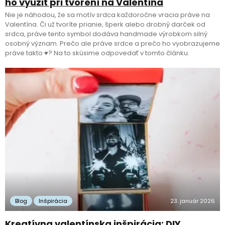
ho využiť pri tvorení na Valentína
Nie je náhodou, že sa motív srdca každoročne vracia práve na
Valentína. Či už tvoríte prianie, šperk alebo drobný darček od
srdca, práve tento symbol dodáva handmade výrobkom silný
osobný význam. Prečo ale práve srdce a prečo ho vyobrazujeme
práve takto ♥️? Na to skúsime odpovedať v tomto článku.
Blog
Inšpirácia
23. január 2026
Kreatívna valentínska inšpirácia: DIY