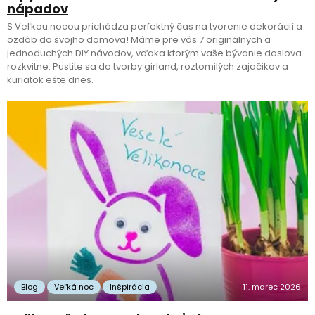
nápadov
S Veľkou nocou prichádza perfektný čas na tvorenie dekorácií a
ozdôb do svojho domova! Máme pre vás 7 originálnych a
jednoduchých DIY návodov, vďaka ktorým vaše bývanie doslova
rozkvitne. Pustite sa do tvorby girland, roztomilých zajačikov a
kuriatok ešte dnes.
Blog
Veľká noc
Inšpirácia
11. marec 2026