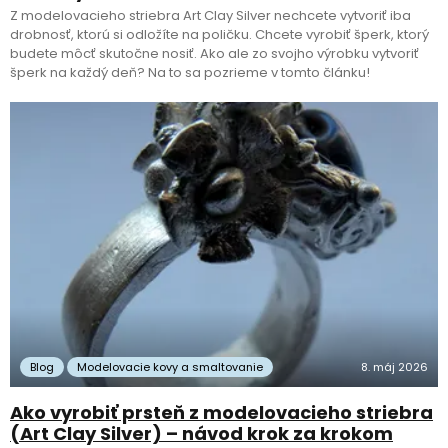
Z modelovacieho striebra Art Clay Silver nechcete vytvoriť iba
drobnosť, ktorú si odložíte na poličku. Chcete vyrobiť šperk, ktorý
budete môcť skutočne nosiť. Ako ale zo svojho výrobku vytvoriť
šperk na každý deň? Na to sa pozrieme v tomto článku!
Blog
Modelovacie kovy a smaltovanie
8. máj 2026
Ako vyrobiť prsteň z modelovacieho striebra
(Art Clay Silver) – návod krok za krokom