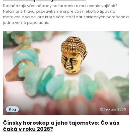
Dochádzajú vám nápady na farbenie a maľovanie vajíčok?
Nelámte si hlavu, pripravili sme si pre vás niekoľko tipov na
maľovanie vajec, pre ktoré vám stačí pár základných pomôcok a
jedno voľné popoludnie.
Blog
12. február 2026
Čínsky horoskop a jeho tajomstvo: Čo vás
čaká v roku 2026?