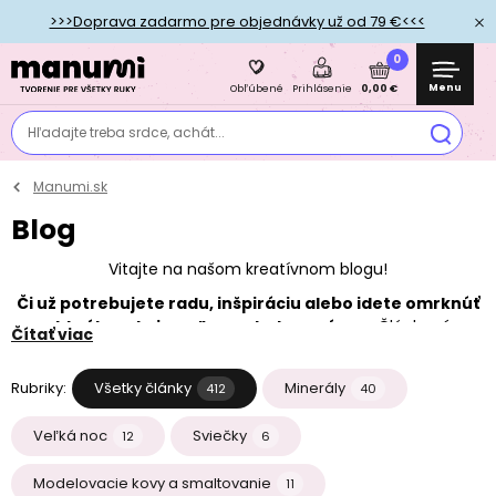
>>>Doprava zadarmo pre objednávky už od 79 €<<<
0
Menu
0,00 €
Obľúbené
Prihlásenie
Hľadajte treba srdce, achát...
Manumi.sk
Blog
Vitajte na našom kreatívnom blogu!
Či už potrebujete radu, inšpiráciu alebo idete omrknúť
aktuálne akcie a zľavy, ste tu správne.
Články sú
Čítať viac
prehľadne rozradené do rubrík a ak by ste tu náhodou
nenašli to, čo hľadáte, určite nám neváhajte napísať trebárs
Rubriky:
Všetky články
Minerály
412
40
na našom
Facebooku
alebo na
Instagrame
.
Veľká noc
Sviečky
12
6
Modelovacie kovy a smaltovanie
11