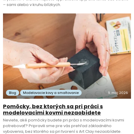
– sami alebo v kruhu blízkych.
Blog
Modelovacie kovy a smaltovanie
9. máj 2026
Pomôcky, bez ktorých sa pri práci s
modelovacími kovmi nezaobídete
Neviete, aké pomôcky budete pri práci s modelovacími kovmi
potrebovať? Pripravili sme pre vás prehľad základného
vybavenia, bez ktorého sa pri tvorení s Art Clay nezaobídete.