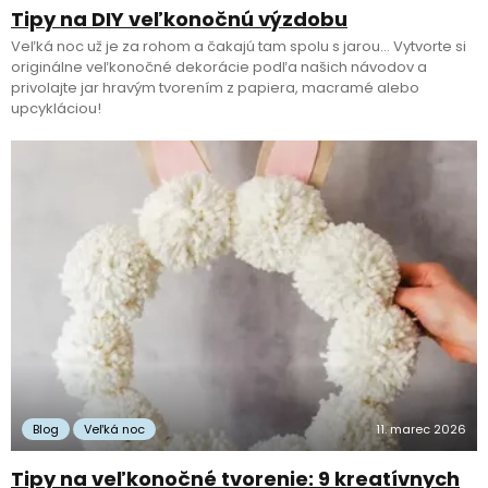
Tipy na DIY veľkonočnú výzdobu
Veľká noc už je za rohom a čakajú tam spolu s jarou… Vytvorte si
originálne veľkonočné dekorácie podľa našich návodov a
privolajte jar hravým tvorením z papiera, macramé alebo
upcykláciou!
Blog
Veľká noc
11. marec 2026
Tipy na veľkonočné tvorenie: 9 kreatívnych