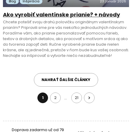
Blog
Inšpirácia
23. január 2026
Ako vyrobiť valentínske prianie? + návody
Chcete potešiť svoju drahú polovičku originálnym valentínskym
prianím? Pripravili sme pre vás niekoľko jednoduchých návodov.
Poradíme vám, ako prianie personalizovať pomocou farieb,
textov a drobných detailov, ako pracovať s motívom srdca aj ako
do tvorenia zapojiť deti. Ručne vyrobené prianie bude nielen
krásne, ale aj jedinečné, pretože v ňom bude kus vašej osobnosti.
Nechajte sa inšpirovať a vytvorte niečo nezabudnuteľné!
NAHRAŤ ĎALŠIE ČLÁNKY
1
2
21
…
Doprava zadarmo už od 79