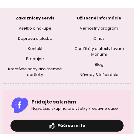
Zákaznícky servis
Užitočné informácie
Všetko o nákupe
Vernostný program
Doprava a platba
O nás
Kontakt
Certifikáty a atesty tovaru
Manumi
Predajne
Blog
Kreatívne sady ako firemné
darčeky
Návody & Inšpirácia
Pridajte sa k nám
Najväčšia skupina pre všetky kreatívne duše
Páči sa mi to