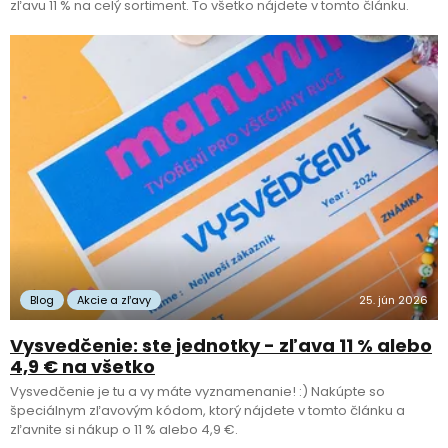
zľavu 11 % na celý sortiment. To všetko nájdete v tomto článku.
Blog
Akcie a zľavy
25. jún 2026
Vysvedčenie: ste jednotky - zľava 11 % alebo
4,9 € na všetko
Vysvedčenie je tu a vy máte vyznamenanie! :) Nakúpte so
špeciálnym zľavovým kódom, ktorý nájdete v tomto článku a
zľavnite si nákup o 11 % alebo 4,9 €.