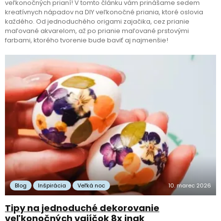
veľkonočných prianí! V tomto článku vám prinášame sedem
kreatívnych nápadov na DIY veľkonočné priania, ktoré oslovia
každého. Od jednoduchého origami zajačika, cez prianie
maľované akvarelom, až po prianie maľované prstovými
farbami, ktorého tvorenie bude baviť aj najmenšie!
Blog
Inšpirácia
Veľká noc
10. marec 2026
Tipy na jednoduché dekorovanie
veľkonočných vajíčok 8x inak