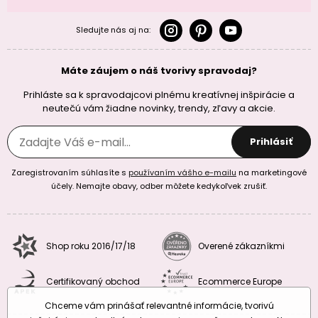
Sledujte nás aj na:
Máte záujem o náš tvorivy spravodaj?
Prihláste sa k spravodajcovi plnému kreatívnej inšpirácie a
neutečú vám žiadne novinky, trendy, zľavy a akcie.
Prihlásiť
Zaregistrovaním súhlasíte s
používaním vášho e-mailu
na marketingové
účely. Nemajte obavy, odber môžete kedykoľvek zrušiť.
Shop roku 2016/17/18
Overené zákazníkmi
Certifikovaný obchod
Ecommerce Europe
Chceme vám prinášať relevantné informácie, tvorivú