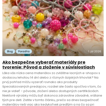
Blog
Poradňa
1. júl 2026
Ako bezpečne vyberať materiály pre
tvorenie: Pôvod a zloženie v súvislostiach
Láka vás nízka cena materiálov zo zvláštne lacných e-shopov s
dodacou lehotou 14 dní alebo z rôznych ázijských trhovísk? Na
prvý pohľad môžu vyzerať rovnako ako produkty
špecializovaných predajcov, rozdiel ale často spočíva v tom, čo
nie je vidieť – pôvode, zložení alebo dostupných certifikáciách.
Niektoré výrobky môžu byť dokonca zdravotne závadné, vrátane
tých pre deti. Zistite v tomto článku, prečo sa dnes bezpečnosť
materiálov rieši viac ako kedykoľvek predtým a na čo sa pri