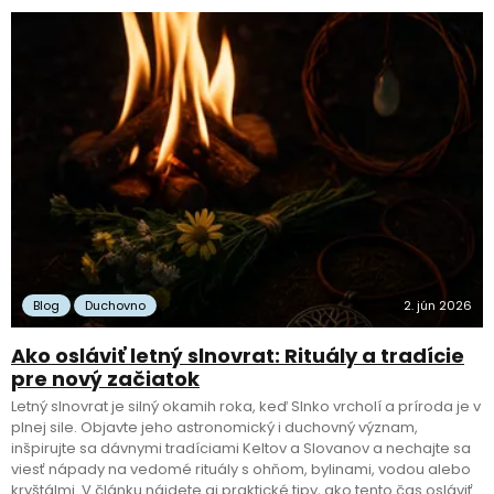
Blog
Duchovno
2. jún 2026
Ako osláviť letný slnovrat: Rituály a tradície
pre nový začiatok
Letný slnovrat je silný okamih roka, keď Slnko vrcholí a príroda je v
plnej sile. Objavte jeho astronomický i duchovný význam,
inšpirujte sa dávnymi tradíciami Keltov a Slovanov a nechajte sa
viesť nápady na vedomé rituály s ohňom, bylinami, vodou alebo
kryštálmi. V článku nájdete aj praktické tipy, ako tento čas osláviť