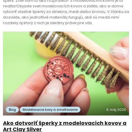
šperk. Znie vám to ako rozprávka? S modelovacími kovmi je to
realita!Objavte svet modelovacích kovov a zistite, ako si doma
vytvoriť vlastné šperky zo striebra, medi alebo bronzu. V článku sa
dozviete, ako jednotlivé materiály fungujú, aké sú medzi nimi
rozdiely aj ktorý z nich je ideálny práve pre vás.
Blog
Modelovacie kovy a smaltovanie
8. máj 2026
Ako dotvoriť šperky z modelovacích kovov a
Art Clay Silver