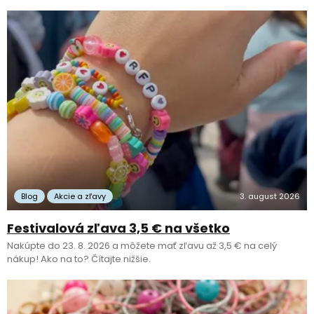
Blog
Akcie a zľavy
3. august 2026
Festivalová zľava 3,5 € na všetko
Nakúpte do 23. 8. 2026 a môžete mať zľavu až 3,5 € na celý
nákup! Ako na to? Čítajte nižšie.