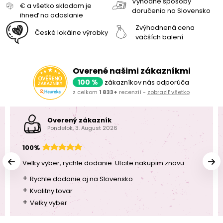
Výhodné spôsoby
€ a všetko skladom je
doručenia na Slovensko
ihneď na odoslanie
Zvýhodnená cena
České lokálne výrobky
väčších balení
Overené našimi zákazníkmi
100 %
zákazníkov nás odporúča
z celkom
1 833+
recenzií -
zobraziť všetko
Overený zákazník
Pondelok, 3. August 2026
100%
Velky vyber, rychle dodanie. Utcite nakupim znovu
+
Rychle dodanie aj na Slovensko
+
Kvalitny tovar
+
Velky vyber