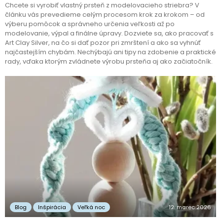
Chcete si vyrobiť vlastný prsteň z modelovacieho striebra? V
článku vás prevedieme celým procesom krok za krokom – od
výberu pomôcok a správneho určenia veľkosti až po
modelovanie, výpal a finálne úpravy. Dozviete sa, ako pracovať s
Art Clay Silver, na čo si dať pozor pri zmrštení a ako sa vyhnúť
najčastejším chybám. Nechýbajú ani tipy na zdobenie a praktické
rady, vďaka ktorým zvládnete výrobu prsteňa aj ako začiatočník.
Blog
Inšpirácia
Veľká noc
12. marec 2026