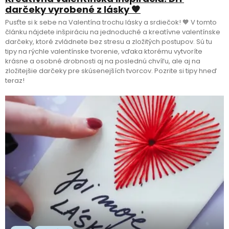
darčeky vyrobené z lásky 🧡
Pusťte si k sebe na Valentína trochu lásky a srdiečok! 🧡 V tomto
článku nájdete inšpiráciu na jednoduché a kreatívne valentínske
darčeky, ktoré zvládnete bez stresu a zložitých postupov. Sú tu
tipy na rýchle valentínske tvorenie, vďaka ktorému vytvoríte
krásne a osobné drobnosti aj na poslednú chvíľu, ale aj na
zložitejšie darčeky pre skúsenejších tvorcov. Pozrite si tipy hneď
teraz!