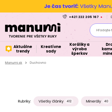
+421 222 205 167
Hľadajte 
Koráliky a
Dr
Aktuálne
Kreatívne
výroba
kame
trendy
sady
šperkov
mine
Manumi.sk
Duchovno
Všetky články
Minerály
Rubriky:
412
40