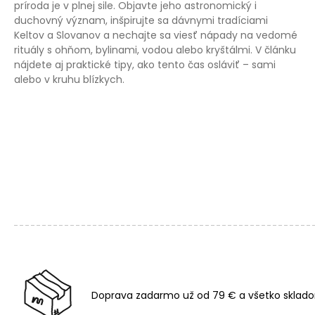
príroda je v plnej sile. Objavte jeho astronomický i
duchovný význam, inšpirujte sa dávnymi tradíciami
Keltov a Slovanov a nechajte sa viesť nápady na vedomé
rituály s ohňom, bylinami, vodou alebo kryštálmi. V článku
nájdete aj praktické tipy, ako tento čas osláviť – sami
alebo v kruhu blízkych.
Doprava zadarmo už od 79 € a všetko sklado