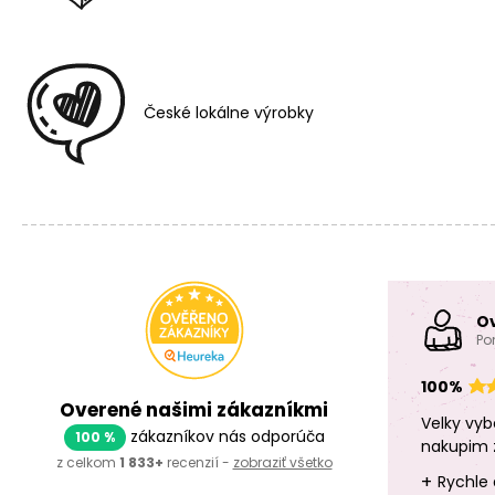
České lokálne výrobky
O
Po
100%
Overené našimi zákazníkmi
Velky vyb
zákazníkov nás odporúča
100 %
nakupim 
z celkom
1 833+
recenzií -
zobraziť všetko
+
Rychle 