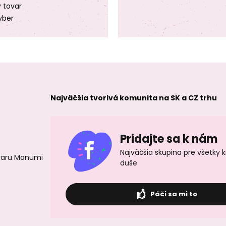
y tovar
yber
Najväčšia tvorivá komunita na SK a CZ trhu
Pridajte sa k nám
Najväčšia skupina pre všetky 
ovaru Manumi
duše
Páči sa mi to