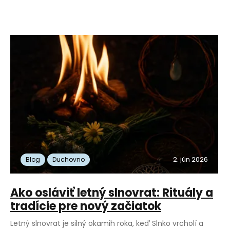
Jesmonite
Samotvrdnúca hmota
9
Šperky podľa horoskopu
Inšpirácia
21
96
2. jún 2026
Blog
Duchovno
Ako osláviť letný slnovrat: Rituály a
tradície pre nový začiatok
Letný slnovrat je silný okamih roka, keď Slnko vrcholí a