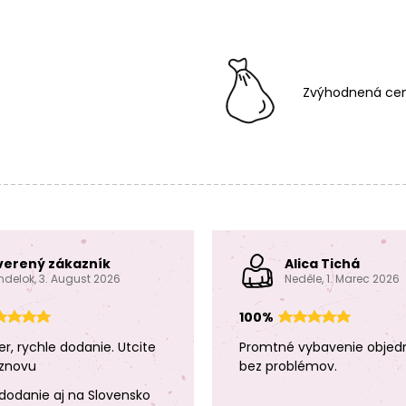
Zvýhodnená cen
verený zákazník
Alica Tichá
ndelok, 3. August 2026
Neděle, 1. Marec 2026
100%
er, rychle dodanie. Utcite
Promtné vybavenie objed
znovu
bez problémov.
dodanie aj na Slovensko