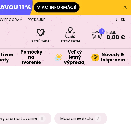
NÝ PROGRAM
PREDAJNE
SK
CZ
0
Košík
0,00 €
Obľúbené
Prihlásenie
Pomôcky
Veľký
tívne
Návody &
na
letný
oty
Inšpirácia
tvorenie
výpredaj
vy a smaltovanie
Macramé škola
11
7