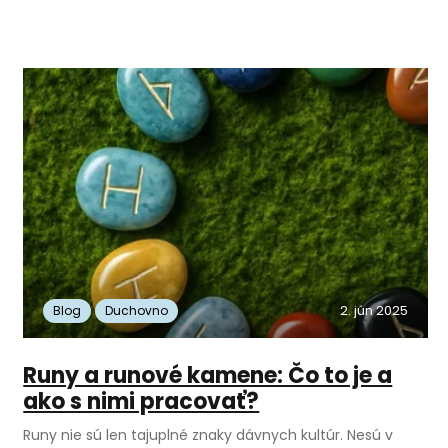
enie s deťmi
Tvorenie zo živice
12
9
Akcie a zľavy
Macramé
28
43
13
2. jún 2025
Blog
Duchovno
Runy a runové kamene: Čo to je a
ako s nimi pracovať?
Runy nie sú len tajuplné znaky dávnych kultúr. Nesú v