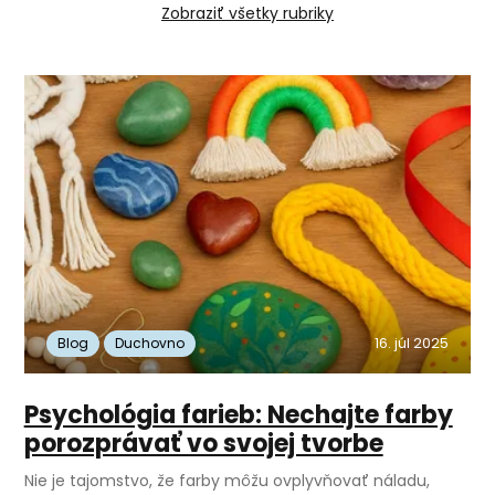
Strieborné šperky
Vianoce
Tvor
4
5
33
Zobraziť všetky rubriky
Archív výziev z minulých rokov
Rozhovory
64
Poradňa
Háčkovanie
Duchovno
45
3
3
16. júl 2025
Blog
Duchovno
Psychológia farieb: Nechajte farby
porozprávať vo svojej tvorbe
Nie je tajomstvo, že farby môžu ovplyvňovať náladu,