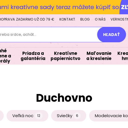
DOPRAVA ZADARMO UŽ OD 79 €
KONTAKT
BLOG
O NÁS
VERNOST
treba srdce, achát...
HĽADAŤ
ahé
Priadza a
Kreatívne
Maľovanie
Krea
ne a
galantéria
papiernictvo
a kreslenie
hm
rály
Duchovno
Veľká noc
Sviečky
Modelovacie ko
12
6