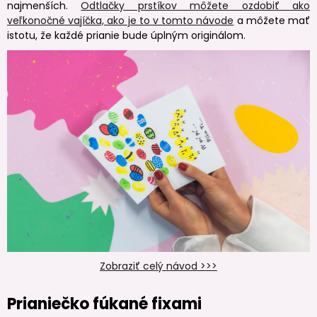
najmenších.
Odtlačky prstíkov môžete ozdobiť ako
veľkonočné vajíčka, ako je to v tomto návode
a môžete mať
istotu, že každé prianie bude úplným originálom.
Zobraziť celý návod >>>
Prianiečko fúkané fixami