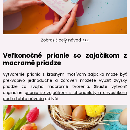
Zobraziť celý návod >>>
Veľkonočné prianie so zajačikom z
macramé priadze
Vytvorenie priania s krásnym motívom zajačika môže byť
prekvapivo jednoduché a zároveň môžete využiť zvyšky
priadze zo svojho macramé tvorenia. Skúste vytvoriť
originálne
prianie so zajačikom s chundelatým chvostíkom
podľa tohto návodu
od Ivči.