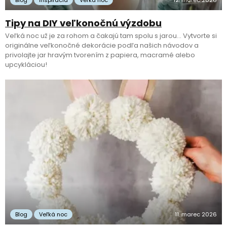
Blog
Inšpirácia
Veľká noc
12. marec 2026
Tipy na DIY veľkonočnú výzdobu
Veľká noc už je za rohom a čakajú tam spolu s jarou… Vytvorte si
originálne veľkonočné dekorácie podľa našich návodov a
privolajte jar hravým tvorením z papiera, macramé alebo
upcykláciou!
Blog
Veľká noc
11. marec 2026