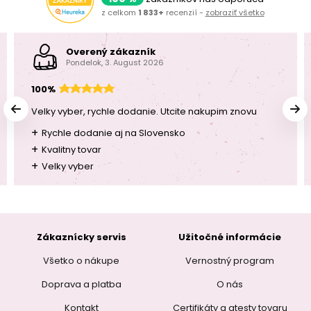
z celkom
1 833+
recenzií -
zobraziť všetko
Overený zákazník
Pondelok, 3. August 2026
100%
Velky vyber, rychle dodanie. Utcite nakupim znovu
+
Rychle dodanie aj na Slovensko
+
Kvalitny tovar
+
Velky vyber
Zákaznícky servis
Užitočné informácie
Všetko o nákupe
Vernostný program
Doprava a platba
O nás
Kontakt
Certifikáty a atesty tovaru