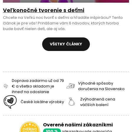
Veľkonočné tvorenie s deťmi
Chcete na Veľkú noc tvoriť s deťmi a hľadáte inšpiráciu? Tento
článok je pre vás! Prinášame vám 6 návodov, ktorých tvorba
bude baviť nielen deti, ale aj vás.
VŠETKY ČLÁNKY
Doprava zadarmo už od 79
Výhodné spôsoby
€ a všetko skladom je
doručenia na Slovensko
ihneď na odoslanie
Zvýhodnená cena
České lokálne výrobky
väčších balení
Overené našimi zákazníkmi
100 %
zákazníkov nás odporúča