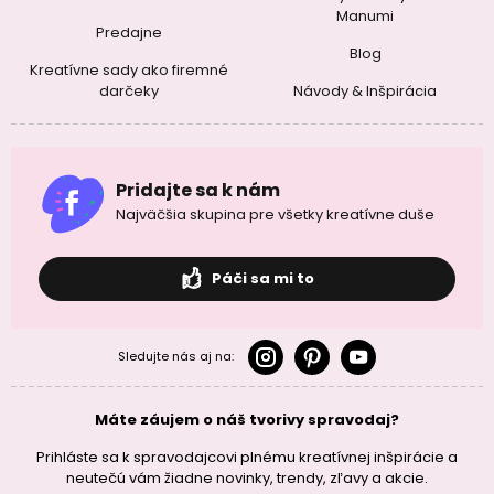
Manumi
Predajne
Blog
Kreatívne sady ako firemné
darčeky
Návody & Inšpirácia
Pridajte sa k nám
Najväčšia skupina pre všetky kreatívne duše
Páči sa mi to
Sledujte nás aj na:
Máte záujem o náš tvorivy spravodaj?
Prihláste sa k spravodajcovi plnému kreatívnej inšpirácie a
neutečú vám žiadne novinky, trendy, zľavy a akcie.