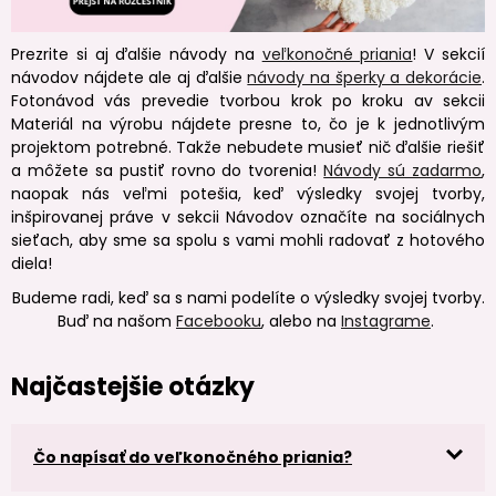
Prezrite si aj ďalšie návody na
veľkonočné priania
! V sekcií
návodov nájdete ale aj ďalšie
návody na šperky a dekorácie
.
Fotonávod vás prevedie tvorbou krok po kroku av sekcii
Materiál na výrobu nájdete presne to, čo je k jednotlivým
projektom potrebné. Takže nebudete musieť nič ďalšie riešiť
a môžete sa pustiť rovno do tvorenia!
Návody sú zadarmo
,
naopak nás veľmi potešia, keď výsledky svojej tvorby,
inšpirovanej práve v sekcii Návodov označíte na sociálnych
sieťach, aby sme sa spolu s vami mohli radovať z hotového
diela!
Budeme radi, keď sa s nami podelíte o výsledky svojej tvorby.
Buď na našom
Facebooku
, alebo na
Instagrame
.
Najčastejšie otázky
Čo napísať do veľkonočného priania?