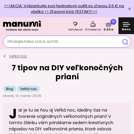
>>>AKCIA: Vyšperkujte svoj festivalový outfit so zľavou 3,5 € na
všetko <> Zľavový kód: FESTAKY<<<
0
Menu
0,00 €
Obľúbené
Prihlásenie
Hľadajte treba srdce, achát...
Veľká noc
7 tipov na DIY veľkonočných
prianí
Blog
Veľká noc
Utorok, 10. marec 2026
J
ar je tu as ňou aj Veľká noc, ideálny čas na
tvorenie originálnych veľkonočných prianí! V
tomto článku vám prinášame sedem kreatívnych
nápadov na DIY veľkonočné priania, ktoré oslovia