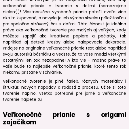
veľkonočné prianie = tvorenie s deťmi (samozrejme
nielen:))! Vlastnoručne vyrobené prianie poteší oveľa viac
ako to kupované, a navyše je ich výroba skvelou príležitosťou
pre spoločne strávený čas s deťmi. Táto činnosť je ideálna
práve ako veľkonočné tvorenie pre malých aj veľkých, kedy
môžete zapojiť ako
kreatívne papiere
a pečiatky, tak
napríklad aj detské kresby alebo nalepovacie dekorácie.
Pridajte na originálne veľkonočné prianie text alebo napríklad
svoju autorskú básničku a vedzte, že to vaše medzi všetkými
ostatnými len tak nezapadne! A kto vie – možno práve to
vaše bude to najlepšie veľkonočné prianie, ktoré tento rok
niekomu pristane v schránke.
Veľkonočné tvorenie je plné farieb, rôznych materiálov i
štruktúr, nových nápadov a radosti z procesu. Užite si toto
tvorenie naplno,
všetko potrebné pre jarné a veľkonočné
tvorenie nájdete tu
.
Veľkonočné prianie s origami
zajačikom