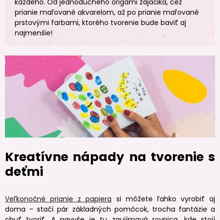
každého. Od jednoduchého origami zajačika, cez
prianie maľované akvarelom, až po prianie maľované
prstovými farbami, ktorého tvorenie bude baviť aj
najmenšie!
Kreatívne nápady na tvorenie s
deťmi
Veľkonočné prianie z papiera
si môžete ľahko vyrobiť aj
doma – stačí pár základných pomôcok, trocha fantázie a
chuť tvoriť. A navyše je tu zaujímavá rovnica, kde stojí