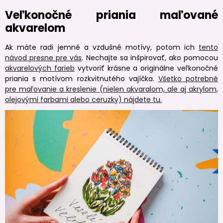
Veľkonočné priania maľované
akvarelom
Ak máte radi jemné a vzdušné motívy, potom ich
tento
návod presne pre vás
. Nechajte sa inšpirovať, ako pomocou
akvarelových farieb
vytvoriť krásne a originálne veľkonočné
priania s motívom rozkvitnutého vajíčka.
Všetko potrebné
pre maľovanie a kreslenie (nielen akvaralom, ale aj akrylom,
olejovými farbami alebo ceruzky) nájdete tu.