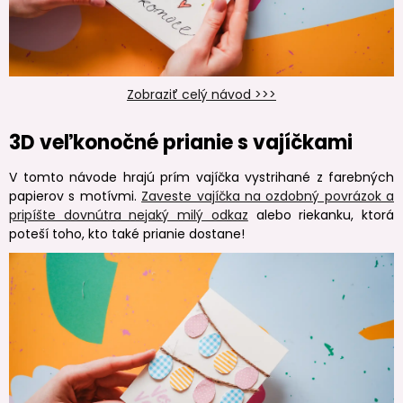
Zobraziť celý návod >>>
3D veľkonočné prianie s vajíčkami
V tomto návode hrajú prím vajíčka vystrihané z farebných
papierov s motívmi.
Zaveste vajíčka na ozdobný povrázok a
pripíšte dovnútra nejaký milý odkaz
alebo riekanku, ktorá
poteší toho, kto také prianie dostane!