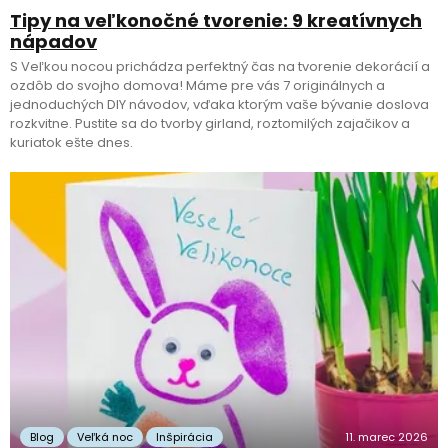
Tipy na veľkonočné tvorenie: 9 kreatívnych
nápadov
S Veľkou nocou prichádza perfektný čas na tvorenie dekorácií a
ozdôb do svojho domova! Máme pre vás 7 originálnych a
jednoduchých DIY návodov, vďaka ktorým vaše bývanie doslova
rozkvitne. Pustite sa do tvorby girland, roztomilých zajačikov a
kuriatok ešte dnes.
Blog
Veľká noc
Inšpirácia
11. marec 2026