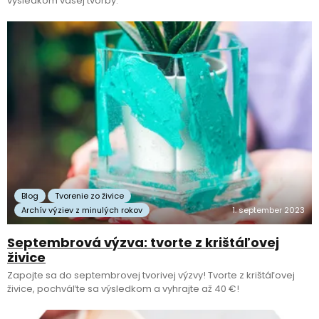
výsledkom vašej tvorby.
Blog
Tvorenie zo živice
Archív výziev z minulých rokov
1. september 2023
Septembrová výzva: tvorte z krištáľovej
živice
Zapojte sa do septembrovej tvorivej výzvy! Tvorte z krištáľovej
živice, pochváľte sa výsledkom a vyhrajte až 40 €!