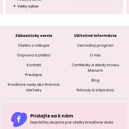
+
Velky vyber
Zákaznícky servis
Užitočné informácie
Všetko o nákupe
Vernostný program
Doprava a platba
O nás
Kontakt
Certifikáty a atesty tovaru
Manumi
Predajne
Blog
Kreatívne sady ako firemné
darčeky
Návody & Inšpirácia
Pridajte sa k nám
Najväčšia skupina pre všetky kreatívne duše