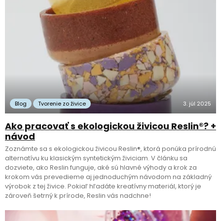
Blog
Tvorenie zo živice
3. júl 2025
Ako pracovať s ekologickou živicou Reslin®? +
návod
Zoznámte sa s ekologickou živicou Reslin®, ktorá ponúka prírodnú
alternatívu ku klasickým syntetickým živiciam. V článku sa
dozviete, ako Reslin funguje, aké sú hlavné výhody a krok za
krokom vás prevedieme aj jednoduchým návodom na základný
výrobok z tej živice. Pokiaľ hľadáte kreatívny materiál, ktorý je
zároveň šetrný k prírode, Reslin vás nadchne!