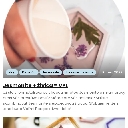
Blog
Poradňa
Jesmonite
Tvorenie zo živice
16. máj 2022
Jesmonite + živica = VPL
Už ste si ohmatali tvorbu s liacou hmotou Jesmonite a mramorový
efekt vás prestáva baviť? Máme pre vás riešenie! Skúste
skombinovať Jesmonite s epoxidovou živicou. Sľubujeme, že z
toho bude Veľmi Perspektívne Liatie!