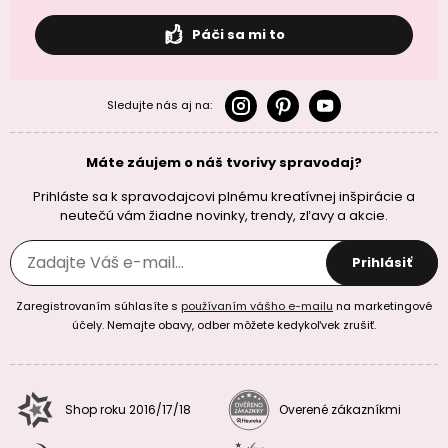
Páči sa mi to
Sledujte nás aj na:
Máte záujem o náš tvorivy spravodaj?
Prihláste sa k spravodajcovi plnému kreatívnej inšpirácie a
neutečú vám žiadne novinky, trendy, zľavy a akcie.
Prihlásiť
Zaregistrovaním súhlasíte s
používaním vášho e-mailu
na marketingové
účely. Nemajte obavy, odber môžete kedykoľvek zrušiť.
Shop roku 2016/17/18
Overené zákazníkmi