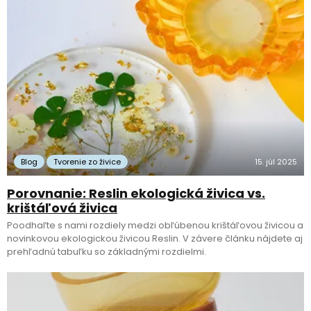
Blog
Tvorenie zo živice
15. júl 2025
Porovnanie: Reslin ekologická živica vs.
krištáľová živica
Poodhaľte s nami rozdiely medzi obľúbenou krištáľovou živicou a
novinkovou ekologickou živicou Reslin. V závere článku nájdete aj
prehľadnú tabuľku so základnými rozdielmi.