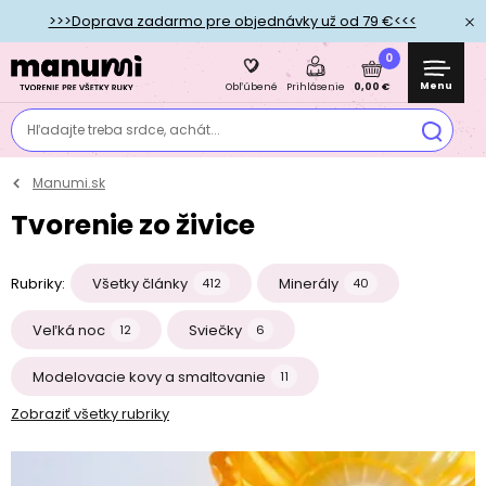
>>>Doprava zadarmo pre objednávky už od 79 €<<<
0
Menu
0,00 €
Obľúbené
Prihlásenie
Hľadajte treba srdce, achát...
Manumi.sk
Tvorenie zo živice
Rubriky:
Všetky články
Minerály
412
40
Veľká noc
Sviečky
12
6
Modelovacie kovy a smaltovanie
11
Zobraziť všetky rubriky