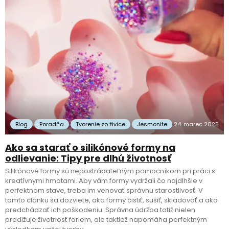
Blog
Poradňa
Tvorenie zo živice
Jesmonite
24. marec 2025
Ako sa starať o silikónové formy na
odlievanie: Tipy pre dlhú životnosť
Silikónové formy sú nepostrádateľným pomocníkom pri práci s
kreatívnymi hmotami. Aby vám formy vydržali čo najdlhšie v
perfektnom stave, treba im venovať správnu starostlivosť. V
tomto článku sa dozviete, ako formy čistiť, sušiť, skladovať a ako
predchádzať ich poškodeniu. Správna údržba totiž nielen
predlžuje životnosť foriem, ale taktiež napomáha perfektným