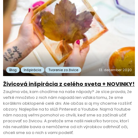
Blog
Inšpirácia
Tvorenie zo živice
13. december 2020
Živicová inšpirácia z celého sveta + NOVINKY!
Zaujíma vás, kam chodíme na naše nápady? Je síce pravda, že
veľké množstvo z nich nám napadá len vďaka tomu, že sme
korálikmi obklopené celé dni. Ale občas si aj my chceme rozšíriť
obzory. Najlepšie na to slúži Pinterest a Youtube. Najmä Youtube
nám naozaj veľmi pomohol vo chvíli, keď sme sa začínali učiť
pracovať so živicou. A pretože sme našli niekoľko tvorcov, ktorí
nás neustále bavia a nemôžeme od ich výrobkov odtrhnúť oči,
chceli sme sa o nich s vami podeliť.