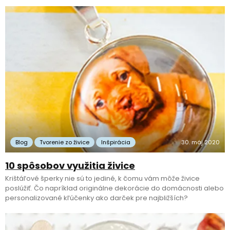
Blog
Tvorenie zo živice
Inšpirácia
30. máj 2020
10 spôsobov využitia živice
Krištáľové šperky nie sú to jediné, k čomu vám môže živice
poslúžiť. Čo napríklad originálne dekorácie do domácnosti alebo
personalizované kľúčenky ako darček pre najbližších?