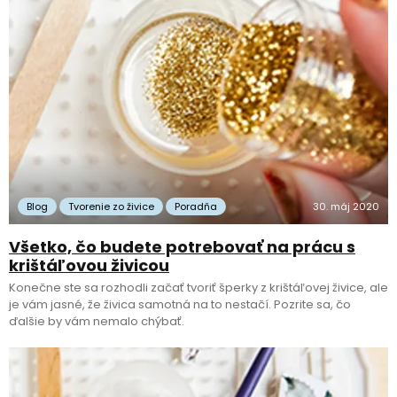
Blog
Tvorenie zo živice
Poradňa
30. máj 2020
Všetko, čo budete potrebovať na prácu s
krištáľovou živicou
Konečne ste sa rozhodli začať tvoriť šperky z krištáľovej živice, ale
je vám jasné, že živica samotná na to nestačí. Pozrite sa, čo
ďalšie by vám nemalo chýbať.