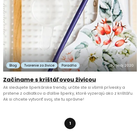
Blog
Tvorenie zo živice
Poradňa
30. máj 2020
Začíname s krištáľovou živicou
Ak sledujete šperkárske trendy, určite ste si všimli prívesky a
prstene z odliatkov a ďalšie šperky, ktoré vyzerajú ako z krištáľu.
Ak si chcete vytvoriť svoj, ste tu správne!
1