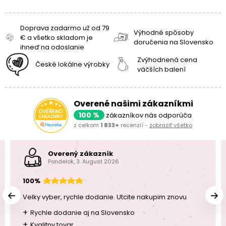
Doprava zadarmo už od 79
Výhodné spôsoby
€ a všetko skladom je
doručenia na Slovensko
ihneď na odoslanie
Zvýhodnená cena
České lokálne výrobky
väčších balení
Overené našimi zákazníkmi
100 %
zákazníkov nás odporúča
z celkom
1 833+
recenzií -
zobraziť všetko
Overený zákazník
Pondelok, 3. August 2026
100%
Velky vyber, rychle dodanie. Utcite nakupim znovu
+
Rychle dodanie aj na Slovensko
+
Kvalitny tovar