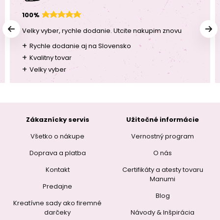
100%
Velky vyber, rychle dodanie. Utcite nakupim znovu
+
Rychle dodanie aj na Slovensko
+
Kvalitny tovar
+
Velky vyber
Zákaznícky servis
Užitočné informácie
Všetko o nákupe
Vernostný program
Doprava a platba
O nás
Kontakt
Certifikáty a atesty tovaru
Manumi
Predajne
Blog
Kreatívne sady ako firemné
darčeky
Návody & Inšpirácia