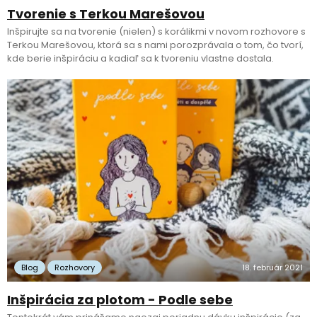
Tvorenie s Terkou Marešovou
Inšpirujte sa na tvorenie (nielen) s korálikmi v novom rozhovore s
Terkou Marešovou, ktorá sa s nami porozprávala o tom, čo tvorí,
kde berie inšpiráciu a kadiaľ sa k tvoreniu vlastne dostala.
Blog
Rozhovory
18. február 2021
Inšpirácia za plotom - Podle sebe