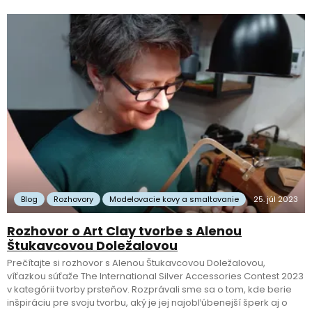
Blog
Rozhovory
Modelovacie kovy a smaltovanie
25. júl 2023
Rozhovor o Art Clay tvorbe s Alenou
Štukavcovou Doležalovou
Prečítajte si rozhovor s Alenou Štukavcovou Doležalovou,
víťazkou súťaže The International Silver Accessories Contest 2023
v kategórii tvorby prsteňov. Rozprávali sme sa o tom, kde berie
inšpiráciu pre svoju tvorbu, aký je jej najobľúbenejší šperk aj o