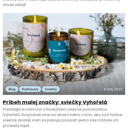
chceli začať.
Blog
Rozhovory
Sviečky
4. máj 2023
Príbeh malej značky: sviečky Vyhořelá
Prečítajte si rozhovor s tvorkyňami sviečok pod značkou
Vyhořelá. Rozprávali sme sa okrem iného o tom, ako sa k tvorbe
sviečok dostali, kam sa plánujú posúvať alebo kde môžete ich
produkty kúpiť.