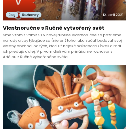
Blog
Rozhovory
12. apríl 2021
Vlastnoručne s Ručně vytvořený svět
Sme v tom s vami! <3 V novej rubrike Vlastnoručne sa pozrieme
na rady a tipy týkajúce sa (nielen) toho, ako začať budovať svoj
vlastný obchod, od tých, ktorí už nejaké skúsenosti získali a radi
ich predajú ďalej. V prvom dieli vám prinášame rozhovor s
Adélou z Ručně vytvořeného světa.