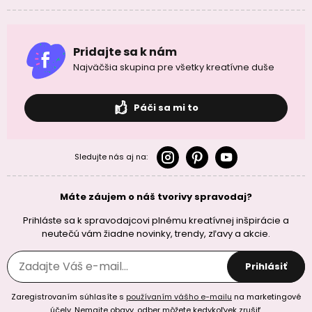
Pridajte sa k nám
Najväčšia skupina pre všetky kreatívne duše
Páči sa mi to
Sledujte nás aj na:
Máte záujem o náš tvorivy spravodaj?
Prihláste sa k spravodajcovi plnému kreatívnej inšpirácie a
neutečú vám žiadne novinky, trendy, zľavy a akcie.
Prihlásiť
Zaregistrovaním súhlasíte s
používaním vášho e-mailu
na marketingové
účely. Nemajte obavy, odber môžete kedykoľvek zrušiť.