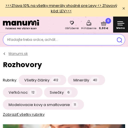
>>>Zľava 10% na všetky minerály vhodné pre Levy <> Zľavový
kód: LEV<<<
0
Menu
0,00 €
Obľúbené
Prihlásenie
Hľadajte treba srdce, achát...
Manumi.sk
Rozhovory
Rubriky:
Všetky články
Minerály
412
40
Veľká noc
Sviečky
12
6
Modelovacie kovy a smaltovanie
11
Zobraziť všetky rubriky