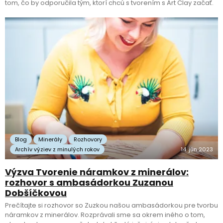
tom, čo by odporučila tým, ktorí chcú s tvorením s Art Clay začať.
Blog
Minerály
Rozhovory
Archív výziev z minulých rokov
14. jún 2023
Výzva Tvorenie náramkov z minerálov:
rozhovor s ambasádorkou Zuzanou
Dobšíčkovou
Prečítajte si rozhovor so Zuzkou našou ambasádorkou pre tvorbu
náramkov z minerálov. Rozprávali sme sa okrem iného o tom,