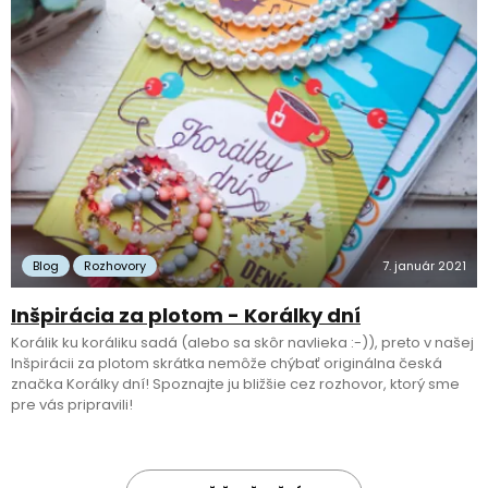
Blog
Rozhovory
7. január 2021
Inšpirácia za plotom - Korálky dní
Korálik ku koráliku sadá (alebo sa skôr navlieka :-)), preto v našej
Inšpirácii za plotom skrátka nemôže chýbať originálna česká
značka Korálky dní! Spoznajte ju bližšie cez rozhovor, ktorý sme
pre vás pripravili!