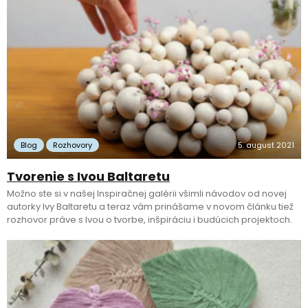
Blog
Rozhovory
5. august 2021
Tvorenie s Ivou Baltaretu
Možno ste si v našej Inspiračnej galérii všimli návodov od novej
autorky Ivy Baltaretu a teraz vám prinášame v novom článku tiež
rozhovor práve s Ivou o tvorbe, inšpiráciu i budúcich projektoch.