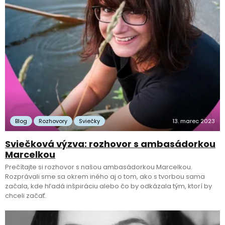
Blog
Rozhovory
Sviečky
13. marec 2023
Sviečková výzva: rozhovor s ambasádorkou
Marcelkou
Prečítajte si rozhovor s našou ambasádorkou Marcelkou.
Rozprávali sme sa okrem iného aj o tom, ako s tvorbou sama
začala, kde hľadá inšpiráciu alebo čo by odkázala tým, ktorí by
chceli začať.