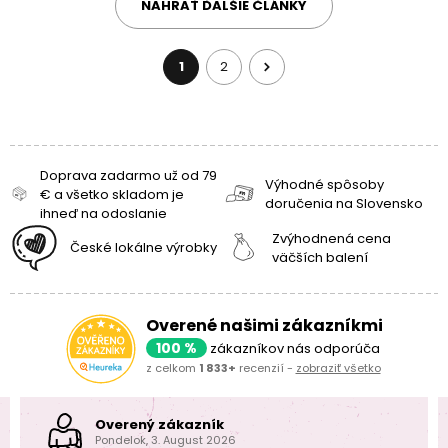
NAHRAŤ ĎALŠIE ČLÁNKY
1
2
Doprava zadarmo už od 79
Výhodné spôsoby
€ a všetko skladom je
doručenia na Slovensko
ihneď na odoslanie
Zvýhodnená cena
České lokálne výrobky
väčších balení
Overené našimi zákazníkmi
100 %
zákazníkov nás odporúča
z celkom
1 833+
recenzií -
zobraziť všetko
Overený zákazník
Pondelok, 3. August 2026