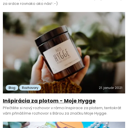
za srdce rovnako ako nás! :-)
Blog
Rozhovory
21. január 2021
Inšpirácia za plotom - Moje Hygge
Přečtěte si nový rozhovor v rámci Inspirace za plotem, tentokrát
vám přinášíme rozhovor s Bárou za značku Moje Hygge.