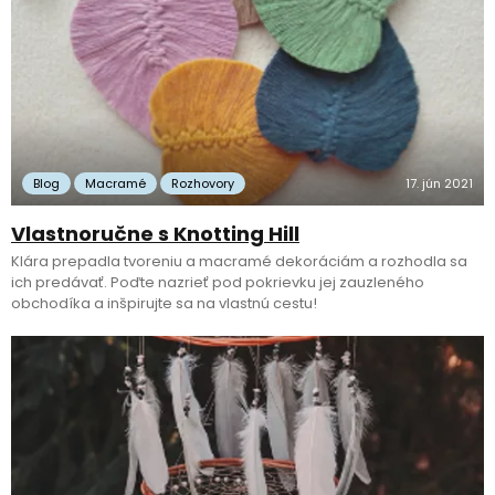
Blog
Macramé
Rozhovory
17. jún 2021
Vlastnoručne s Knotting Hill
Klára prepadla tvoreniu a macramé dekoráciám a rozhodla sa
ich predávať. Poďte nazrieť pod pokrievku jej zauzleného
obchodíka a inšpirujte sa na vlastnú cestu!