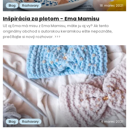
Blog
Rozhovory
18. marec 2021
Inšpirácia za plotom - Ema Mamisu
Už aj Ema má misu z Ema Mamisu, máte ju aj vy? Ak tento
originálny obchod s autorskou keramikou ešte nepoznáte,
prečítajte si nový rozhovor. >>>
Blog
Rozhovory
4. marec 2021