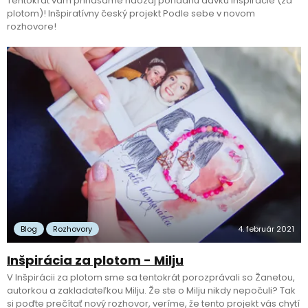
Tentokrát vám prinášame naozaj poriadnu dávku inšpirácie (za
plotom)! Inšpiratívny český projekt Podle sebe v novom
rozhovore!
Blog
Rozhovory
4. február 2021
Inšpirácia za plotom - Milju
V Inšpirácii za plotom sme sa tentokrát porozprávali so Žanetou,
autorkou a zakladateľkou Milju. Že ste o Milju nikdy nepočuli? Tak
si poďte prečítať nový rozhovor, veríme, že tento projekt vás chytí