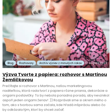
Blog
Rozhovory
Archív výziev z minulých rokov
17. august 2023
Výzva Tvorte z papiera: rozhovor s Martinou
Žemličkovou
Prečítajte si rozhovor s Martinou, našou marketingovou
riaditeľkou, ktorá rada tvorí z papiera rôzne priania, dekorácie a
origami postavičky. To by nebola poriadna porada, aby nevznikol
aspoň jeden origami žeriav! :)) Rozprávali sme si okrem iného o
tom, ako s tvorbou sama začala, kde hľadá inšpiráciu alebo čo
by odkázala tým, ktorí by chceli začať.