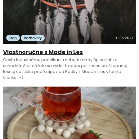
Blog
Rozhovory
10. jún 2021
Vlastnoručne s Made in Les
Cesta k vlastnému podnikaniu nebude nikdy úplne ľahko
schodná. Ale môžete sa vydať trebárs po trochu prešliapanej
lesnej cestičke podľa tipov od Radky z Made in Les v tomto
článku. :-)