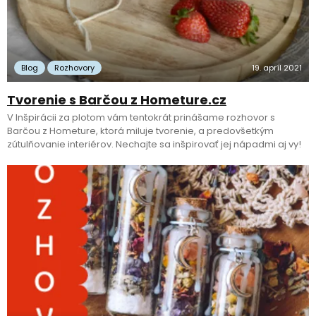
Blog
Rozhovory
19. apríl 2021
Tvorenie s Barčou z Hometure.cz
V Inšpirácii za plotom vám tentokrát prinášame rozhovor s
Barčou z Hometure, ktorá miluje tvorenie, a predovšetkým
zútulňovanie interiérov. Nechajte sa inšpirovať jej nápadmi aj vy!