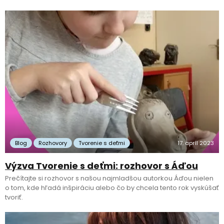
Blog
Rozhovory
Tvorenie s deťmi
17. apríl 2023
Výzva Tvorenie s deťmi: rozhovor s Áďou
Prečítajte si rozhovor s našou najmladšou autorkou Áďou nielen
o tom, kde hľadá inšpiráciu alebo čo by chcela tento rok vyskúšať
tvoriť.