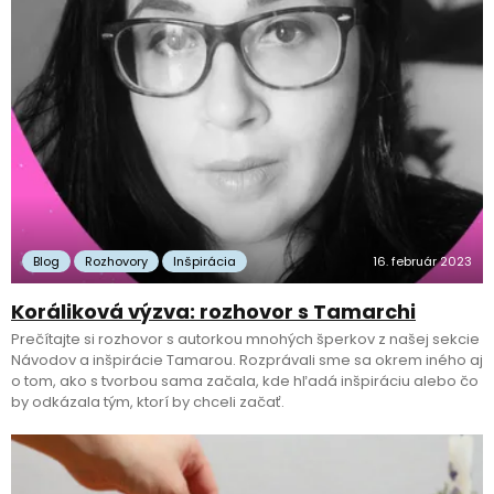
Blog
Rozhovory
Inšpirácia
16. február 2023
Koráliková výzva: rozhovor s Tamarchi
Prečítajte si rozhovor s autorkou mnohých šperkov z našej sekcie
Návodov a inšpirácie Tamarou. Rozprávali sme sa okrem iného aj
o tom, ako s tvorbou sama začala, kde hľadá inšpiráciu alebo čo
by odkázala tým, ktorí by chceli začať.