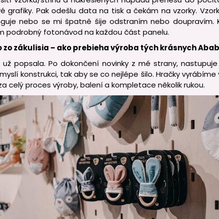
 grafiky. Pak odešlu data na tisk a čekám na vzorky. Vzor
nguje nebo se mi špatně šije odstraním nebo doupravím. 
ím podrobný fotonávod na každou část panelu.
 zo zákulisia – ako prebieha výroba tých krásnych Aba
m už popsala. Po dokončení novinky z mé strany, nastupuje
myslí konstrukci, tak aby se co nejlépe šilo. Hračky vyrábíme v
a celý proces výroby, balení a kompletace několik rukou.