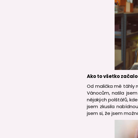
Ako to všetko začalo
Od malička mě táhly ruč
Vánocům, našla jsem 
nějakých polštářů, kde 
jsem zkusila nabídnou
jsem si, že jsem možná