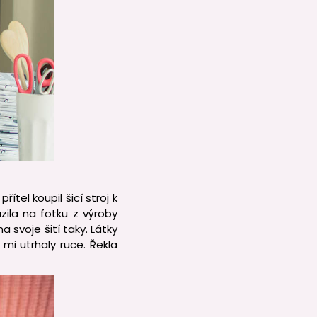
ítel koupil šicí stroj k
ila na fotku z výroby
a svoje šití taky. Látky
mi utrhaly ruce. Řekla