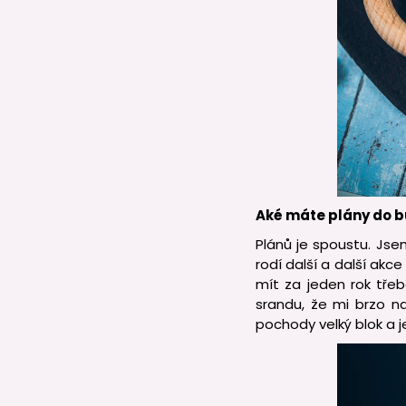
Aké máte plány do 
Plánů je spoustu. Js
rodí další a další akc
mít za jeden rok třeb
srandu, že mi brzo na
pochody velký blok a 