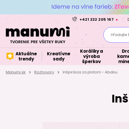
+421 222 205 167
Hľadajte 
Koráliky a
Dr
Aktuálne
Kreatívne
výroba
kame
trendy
sady
šperkov
mine
Manumi.sk
Rozhovory
Inšpirácia za plotom - Ababu
In