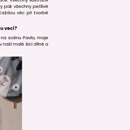
ky pak všechny pečlivě
Každou věc při tvorbě
bu vecí?
 na scénu Pavla, moje
 naší malé šicí dílně a