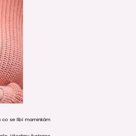
nu co se líbí maminkám
ače. Všechny ilustrace