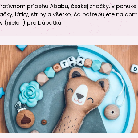
špiratívnom príbehu Ababu, českej značky, v ponuke 
čky, látky, strihy a všetko, čo potrebujete na do
v (nielen) pre bábätká.