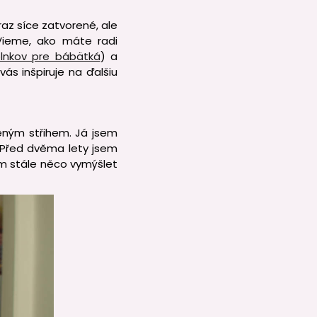
az síce zatvorené, ale
Vieme, ako máte radi
oplnkov pre bábätká
) a
ás inšpiruje na ďalšiu
těným střihem. Já jsem
. Před dvěma lety jsem
sím stále něco vymýšlet