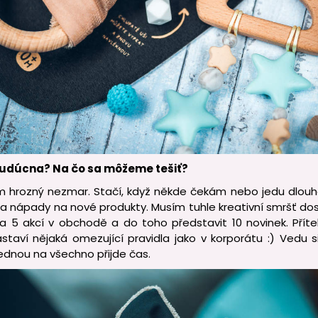
budúcna? Na čo sa môžeme tešiť?
em hrozný nezmar. Stačí, když někde čekám nebo jedu dlouh
e a nápady na nové produkty. Musím tuhle kreativní smršť dos
a 5 akcí v obchodě a do toho představit 10 novinek. Přít
staví nějaká omezující pravidla jako v korporátu :) Vedu 
jednou na všechno přijde čas.