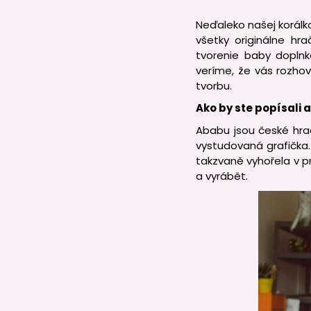
Neďaleko našej korálk
všetky originálne hra
tvorenie baby dopln
veríme, že vás rozhov
tvorbu.
Ako by ste popísali a
Ababu jsou české hrač
vystudovaná grafička.
takzvaně vyhořela v pr
a vyrábět.