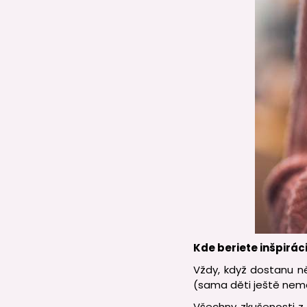
Kde beriete inšpirác
Vždy, když dostanu ně
(sama děti ještě nemám
Všechny zkušenosti z 