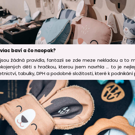
jviac baví a čo naopak?
jsou žádná pravidla, fantazii se zde meze nekladou a to 
okojených děti s hračkou, kterou jsem navrhla ... to je ne
nictví, tabulky, DPH a podobné složitosti, které k podnikání 