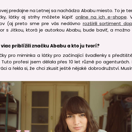
ovej predajne na Letnej sa nachádza Ababu miesto. To je ter
čky, látky aj strihy môžete kúpiť
online na ich e-shope
. 
kov (aj preto sme pre vás nedávno
rozšírili sortiment d
or s Jitkou, ktorá je autorkou Ababu, bude baviť, a možno v
 viac priblížili značku Ababu a kto ju tvorí?
ky pro miminka a látky pro začínající švadlenky s předtiš
 Tuto profesi jsem dělala přes 10 let různě po agenturách
áci a řekla si, že chci zkusit ještě nějaké dobrodružství. Mu