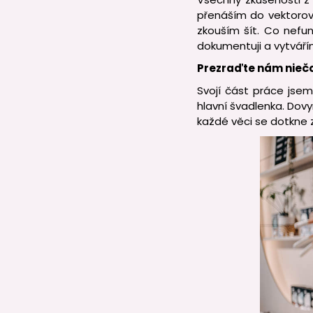
přenáším do vektorové
zkouším šít. Co nefu
dokumentuji a vytvář
Prezraďte nám niečo
Svojí část práce jse
hlavní švadlenka. Dovy
každé věci se dotkne z