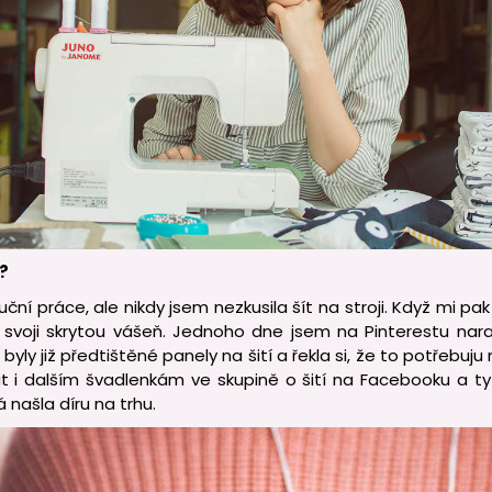
?
ní práce, ale nikdy jsem nezkusila šít na stroji. Když mi pak př
svoji skrytou vášeň. Jednoho dne jsem na Pinterestu naraz
byly již předtištěné panely na šití a řekla si, že to potřebuju n
t i dalším švadlenkám ve skupině o šití na Facebooku a ty 
 našla díru na trhu.