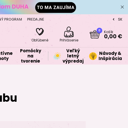
NÝ PROGRAM
PREDAJNE
SK
CZ
0
Košík
0,00 €
Obľúbené
Prihlásenie
Pomôcky
Veľký
tívne
Návody &
na
letný
oty
Inšpirácia
tvorenie
výpredaj
abu