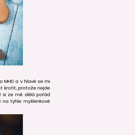
o MHD a v hlavě se mi
t krotit, protože nejde
el si ze mě dělá pořád
si na tyhle myšlenkové