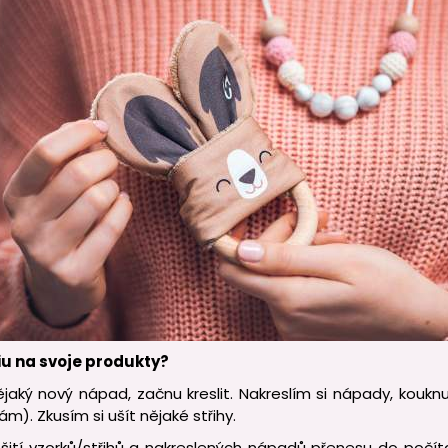
iu na svoje produkty?
jaký nový nápad, začnu kreslit. Nakreslím si nápady, kouk
). Zkusím si ušít nějaké střihy.
šití vzorků/střihů a nakreslených nápadů přenesu do počít