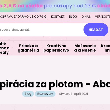
DOPRAVA ZADARMO UŽ OD 79 €
KONTAKT
BLOG
O NÁS
VERNOST
treba srdce, achát...
HĽADAŤ
ahé
Priadza a
Kreatívne
Maľovanie
Krea
ne a
galantéria
papiernictvo
a kreslenie
hm
rály
špirácia za plotom - Ab
Blog
Rozhovory
Štvrtok, 8. apríl 2021