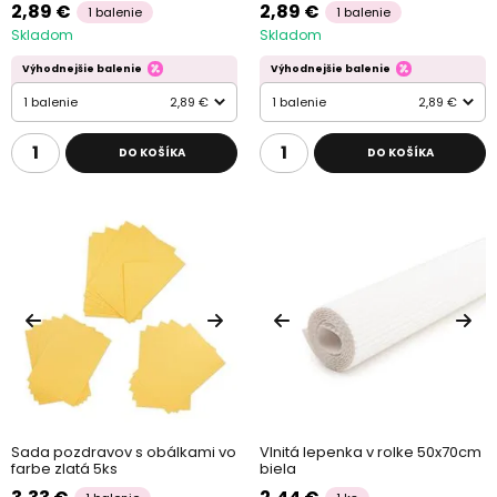
2,89 €
2,89 €
1 balenie
1 balenie
Skladom
Skladom
Výhodnejšie balenie
Výhodnejšie balenie
1 balenie
2,89 €
1 balenie
2,89 €
DO KOŠÍKA
DO KOŠÍKA
Sada pozdravov s obálkami vo
Vlnitá lepenka v rolke 50x70cm
farbe zlatá 5ks
biela