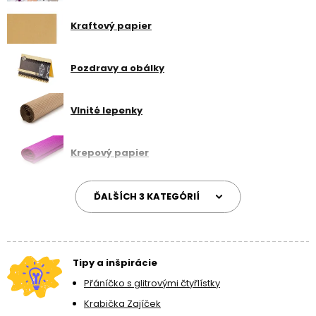
Návody na tvorenie s papierom nájdete tu.
Kraftový papier
Pozdravy a obálky
Vlnité lepenky
Krepový papier
ĎALŠÍCH 3 KATEGÓRIÍ
Tipy a inšpirácie
Přáníčko s glitrovými čtyřlístky
Krabička Zajíček