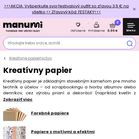
>>>AKCIA: Vyšperkujte svoj festivalový outfit so zľavou 3,5 € na
všetko <> Zľavový kód: FESTAKY<<<
0
Menu
0,00 €
Obľúbené
Prihlásenie
Hľadajte treba srdce, achát...
Kreatívne papiernictvo
Kreatívny papier
Kreatívny papier je základným stavebným kameňom pre mnoho
techník a účelov – od scrapbookingu a tvorby albumov alebo
denníkov, cez výrobu prianí a dekorácií (napríklad kvetín z
hodvábneho papiera), až po balenie darčekov. V tejto kategórii
Zobraziť viac
nájdete širokú škálu papierov rôznych farieb, štruktúr, gramáží aj
vzorov, vďaka ktorým sa môžete do všetkých týchto projektov
Farebné papiere
pustiť!
Prezrite si tiež sekciu Všetko pre kreatívne papiernictvo, kde
Papiere s motívmi a efektmi
nájdete okrem papiera aj ďalšie praktické pomôcky, rady a tipy.