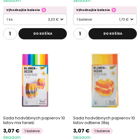
Skladom
Skladom
Výhodnejšie balenie
Výhodnejšie balenie
1 ks
3,33 €
1 balenie
1,73 €
DO KOŠÍKA
DO KOŠÍKA
Sada hodvábnych papierov 10
Sada hodvábnych papierov 10
listov mix farieb
listov odtiene žltej
3,07 €
3,07 €
1 balenie
1 balenie
Skladom
Skladom