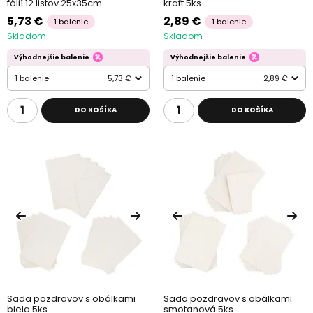
fólií 12 listov 25x35cm
kraft 5ks
5,73 €
2,89 €
1 balenie
1 balenie
Skladom
Skladom
Výhodnejšie balenie
Výhodnejšie balenie
1 balenie
5,73 €
1 balenie
2,89 €
DO KOŠÍKA
DO KOŠÍKA
Sada pozdravov s obálkami
Sada pozdravov s obálkami
biela 5ks
smotanová 5ks