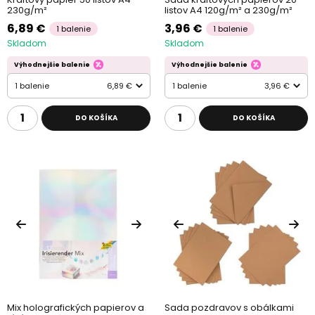
230g/m²
listov A4 120g/m² a 230g/m²
6,89 €
3,96 €
1 balenie
1 balenie
Skladom
Skladom
Výhodnejšie balenie
Výhodnejšie balenie
1 balenie
6,89 €
1 balenie
3,96 €
DO KOŠÍKA
DO KOŠÍKA
Mix holografických papierov a
Sada pozdravov s obálkami