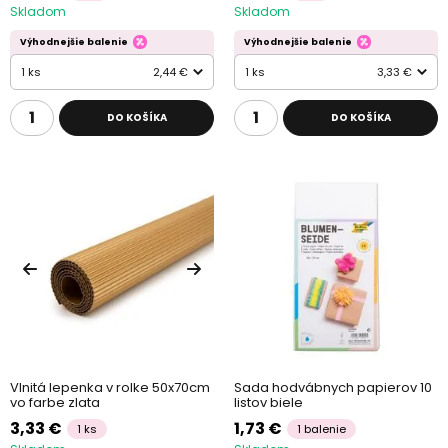
Skladom
Skladom
Výhodnejšie balenie
Výhodnejšie balenie
1 ks
2,44 €
1 ks
3,33 €
DO KOŠÍKA
DO KOŠÍKA
Vlnitá lepenka v rolke 50x70cm
Sada hodvábnych papierov 10
vo farbe zlata
listov biele
3,33 €
1,73 €
1 ks
1 balenie