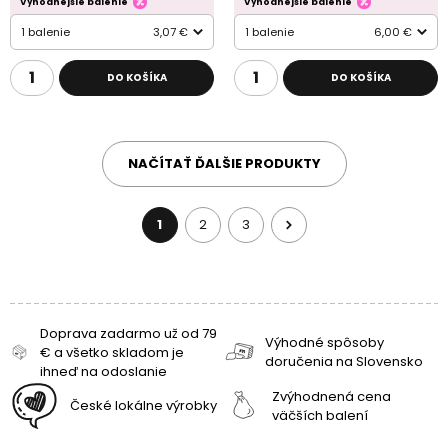
Výhodnejšie balenie
Výhodnejšie balenie
1 balenie
3,07 €
1 balenie
6,00 €
DO KOŠÍKA
DO KOŠÍKA
NAČÍTAŤ ĎALŠIE PRODUKTY
1
2
3
Doprava zadarmo už od 79
Výhodné spôsoby
€ a všetko skladom je
doručenia na Slovensko
ihneď na odoslanie
Zvýhodnená cena
České lokálne výrobky
väčších balení