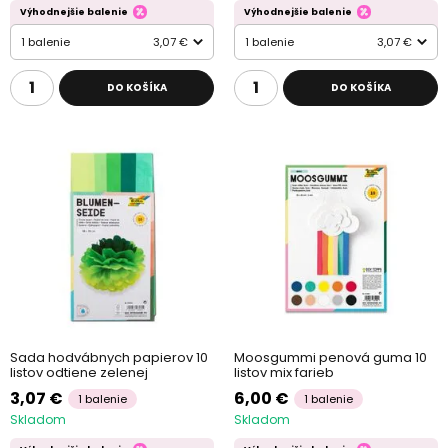
Výhodnejšie balenie
Výhodnejšie balenie
1 balenie
3,07 €
1 balenie
3,07 €
DO KOŠÍKA
DO KOŠÍKA
Sada hodvábnych papierov 10
Moosgummi penová guma 10
listov odtiene zelenej
listov mix farieb
3,07 €
6,00 €
1 balenie
1 balenie
Skladom
Skladom