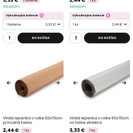
3,33 €
2,44 €
1 balenie
1 ks
Skladom
Skladom
Výhodnejšie balenie
Výhodnejšie balenie
1 balenie
3,33 €
1 ks
2,44 €
DO KOŠÍKA
DO KOŠÍKA
Vlnitá lepenka v rolke 50x70cm
Vlnitá lepenka v rolke 50x70cm
prírodná farba
vo farbe striebra
2,44 €
3,33 €
1 ks
1 ks