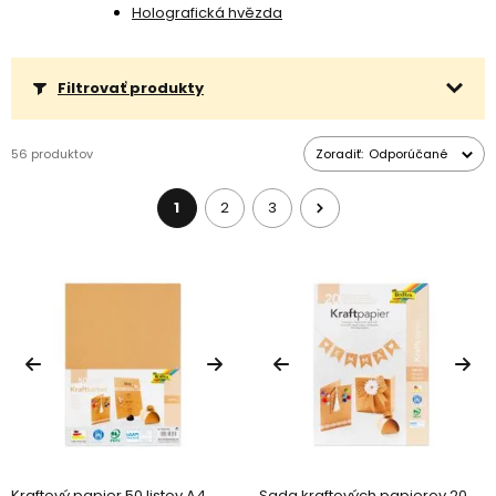
Holografická hvězda
Filtrovať produkty
56 produktov
Zoradiť:
Odporúčané
1
2
3
Kraftový papier 50 listov A4
Sada kraftových papierov 20