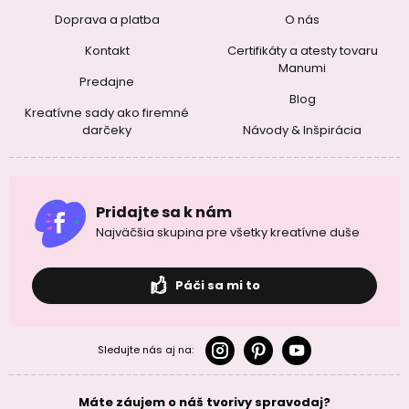
Doprava a platba
O nás
Kontakt
Certifikáty a atesty tovaru
Manumi
Predajne
Blog
Kreatívne sady ako firemné
darčeky
Návody & Inšpirácia
Pridajte sa k nám
Najväčšia skupina pre všetky kreatívne duše
Páči sa mi to
Sledujte nás aj na:
Máte záujem o náš tvorivy spravodaj?