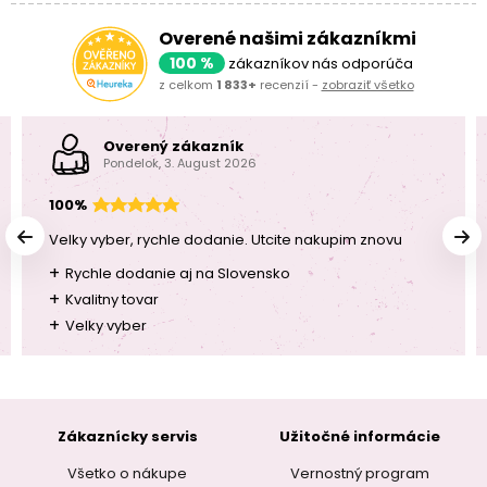
Overené našimi zákazníkmi
100 %
zákazníkov nás odporúča
z celkom
1 833+
recenzií -
zobraziť všetko
Overený zákazník
Pondelok, 3. August 2026
100%
Velky vyber, rychle dodanie. Utcite nakupim znovu
+
Rychle dodanie aj na Slovensko
+
Kvalitny tovar
+
Velky vyber
Zákaznícky servis
Užitočné informácie
Všetko o nákupe
Vernostný program