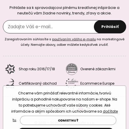
Prihláste sa k spravodajcovi plnému kreatívnej inšpirácie a
neutečú vám žiadne novinky, trendy, zľavy a akcie.
Prihlásiť
Zaregistrovaním súhlasíte s
používaním vášho e-mailu
na marketingové
účely. Nemajte obavy, odber môžete kedykoľvek zrušiť.
Shop roku 2016/17/18
Overené zákazníkmi
Certifikovaný obchod
Ecommerce Europe
Chceme vám prinášať relevantné informácie, tvorivú
inšpiráciu a pohodlné nakupovanie na našom e-shope. Na
to potrebujeme uchovávať vaše súbory cookies. Aké
Prepnúť verziu:
CZ
SK
EU
RO
informácie a akým spôsobom ich uchovávame sa
dočítate
tu
.
ODMIETNUŤ
© 2010 – 2026 Manumi Crafts s.r.o.