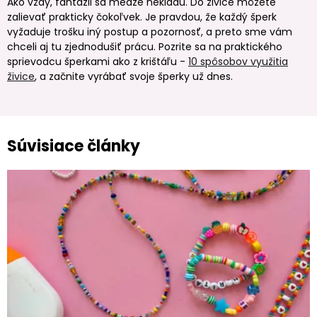
Ako vždy, fantázii sa medze nekladú. Do živice môžete
zalievať prakticky čokoľvek. Je pravdou, že každý šperk
vyžaduje trošku iný postup a pozornosť, a preto sme vám
chceli aj tu zjednodušiť prácu. Pozrite sa na praktického
sprievodcu šperkami ako z krištáľu -
10 spôsobov využitia
živice
, a začnite vyrábať svoje šperky už dnes.
Súvisiace články