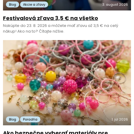
Blog
Akcie a zľavy
3. august 2026
Festivalová zľava 3,5 € na všetko
Nakúpte do 23. 8. 2026 a môžete mať zľavu až 3,5 € na celý
nákup! Ako na to? Čítajte nižšie.
Blog
Poradňa
1. júl 2026
Ako bezpečne vyberať materiály pre