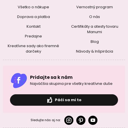
Všetko o nákupe
Vernostný program
Doprava a platba
O nás
Kontakt
Certifikáty a atesty tovaru
Manumi
Predajne
Blog
Kreatívne sady ako firemné
darčeky
Návody & Inšpirácia
Pridajte sa k nám
Najväčšia skupina pre všetky kreatívne duše
Páči sa mi to
Sledujte nás aj na: