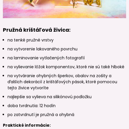
Pružná krištáľová živica:
na tenké pružné vrstvy
na vytvorenie lakovaného povrchu
na laminovanie vytlačených fotografií
na vylievanie lôžok komponentov, ktoré nie sú také hlboké
na vytváranie ohybných šperkov, obalov na zošity a
ďalších dekorácií z krištáľových pások, ktoré pomocou
tejto živice vytvoríte
najlepšie sa vylieva na silikónovú podložku
doba tvrdnutia: 12 hodín
po zatvrdnutí je pružná a ohybná
Praktické informácie: