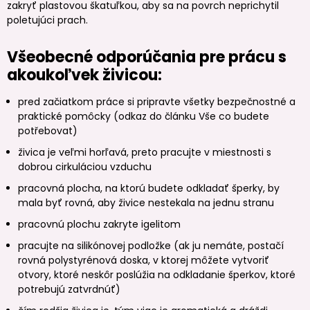
zakryť plastovou škatuľkou, aby sa na povrch neprichytil
poletujúci prach.
Všeobecné odporúčania pre prácu s
akoukoľvek živicou:
pred začiatkom práce si pripravte všetky bezpečnostné a
praktické pomôcky (odkaz do článku Vše co budete
potřebovat)
živica je veľmi horľavá, preto pracujte v miestnosti s
dobrou cirkuláciou vzduchu
pracovná plocha, na ktorú budete odkladať šperky, by
mala byť rovná, aby živice nestekala na jednu stranu
pracovnú plochu zakryte igelitom
pracujte na silikónovej podložke (ak ju nemáte, postačí
rovná polystyrénová doska, v ktorej môžete vytvoriť
otvory, ktoré neskôr poslúžia na odkladanie šperkov, ktoré
potrebujú zatvrdnúť)