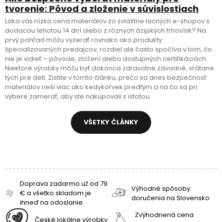
tvorenie: Pôvod a zloženie v súvislostiach
Láka vás nízka cena materiálov zo zvláštne lacných e-shopov s
dodacou lehotou 14 dní alebo z rôznych ázijských trhovísk? Na
prvý pohľad môžu vyzerať rovnako ako produkty
špecializovaných predajcov, rozdiel ale často spočíva v tom, čo
nie je vidieť – pôvode, zložení alebo dostupných certifikáciách.
Niektoré výrobky môžu byť dokonca zdravotne závadné, vrátane
tých pre deti. Zistite v tomto článku, prečo sa dnes bezpečnosť
materiálov rieši viac ako kedykoľvek predtým a na čo sa pri
výbere zamerať, aby ste nakupovali s istotou.
VŠETKY ČLÁNKY
Doprava zadarmo už od 79
Výhodné spôsoby
€ a všetko skladom je
doručenia na Slovensko
ihneď na odoslanie
Zvýhodnená cena
České lokálne výrobky