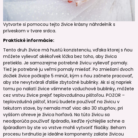
Vytvorte si pomocou tejto živice krásny náhrdelník s
príveskom v tvare srdca
.
Praktické informácie:
Tento druh živice má hustú konzistenciu, vďaka ktorej s ňou
môžete vylievať akékoľvek lôžka bez toho, aby živica
pretiekla. Je samozrejme potrebné živicu vylievať pomaly.
Tiež je potrebné ju veľmi pomaly miešať. Po zmiešaní dvoch
zložiek živice počkajte 5 minút, kým s ňou začnete pracovať,
aby ste nevytvárali ďalšie zbytočné bublinky. Ak si aj napriek
tomu po naliatí živice všimnete vzduchové bublinky, môžete
cez vrstvu živice prejsť teplovzdušnou pištoľou. POZOR –
teplovzdušná pištoľ, ktorú budete používať na živicu v
tekutom stave, by nemala mať viac ako 30 stupňov, pri
vyššom ohreve je živica horľavá. Na túto živicu sa
neodporúča používať špáradlo, keďže rýchlejšie schne a
špáradlom by ste vo vrstve mohli vytvoriť fliačiky. Behom
procesu tvrdnutia je ideálne komponenty zaliate živicou