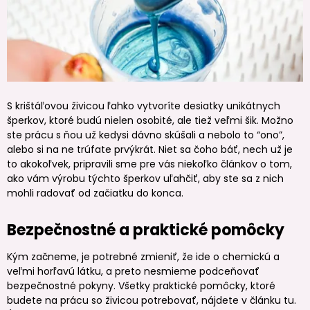
S krištáľovou živicou ľahko vytvoríte desiatky unikátnych
šperkov, ktoré budú nielen osobité, ale tiež veľmi šik. Možno
ste prácu s ňou už kedysi dávno skúšali a nebolo to “ono”,
alebo si na ne trúfate prvýkrát. Niet sa čoho báť, nech už je
to akokoľvek, pripravili sme pre vás niekoľko článkov o tom,
ako vám výrobu týchto šperkov uľahčiť, aby ste sa z nich
mohli radovať od začiatku do konca.
Bezpečnostné a praktické pomôcky
Kým začneme, je potrebné zmieniť, že ide o chemickú a
veľmi horľavú látku, a preto nesmieme podceňovať
bezpečnostné pokyny. Všetky praktické pomôcky, ktoré
budete na prácu so živicou potrebovať, nájdete v článku tu.