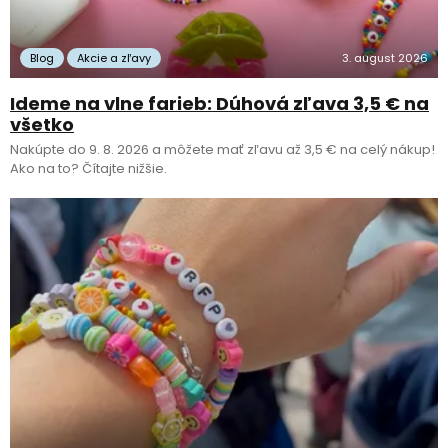
Blog
Akcie a zľavy
3. august 2026
Ideme na vlne farieb: Dúhová zľava 3,5 € na
všetko
Nakúpte do 9. 8. 2026 a môžete mať zľavu až 3,5 € na celý nákup!
Ako na to? Čítajte nižšie.