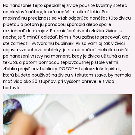
Na nanášanie tejto špeciálnej živice použite kvalitný štetec
na akrylové nátery, ktorá nepúšťa toľko štetín. Pre
maximálnu precíznosť sa však odporúča nanášať túto živicu
pipetou a potom ju pomocou špáradla alebo špajle
roztiahnuť do okrajov. Po zmiešaní dvoch zložiek živice ju
nechajte 5 minúť odležať, kým s ňou začnete pracovať, aby
ste zamedzili vytváraniu bubliniek. Ak sa vám aj tak v živici
objavia vzduchové bublinky, je nutné počkať niekoľko minút
po nanesení vrstvy na moment, kedy je živica už tuhá a nie
tekutá, a potom pomocou teplovzdušnej pištole veľmi
zľahka prejsť cez bublinky. POZOR – teplovzdušná pištoľ,
ktorú budete používať na živicu v tekutom stave, by nemala
mať viac ako 30 stupňov, pri vyššom ohreve je živica
horľavá.