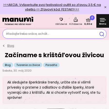
>>>AKCIA: Vyšperkujte svoj festivalový outfit so zľavou 3,5 € na
všetko <> Zľavový kód: FESTAKY<<<
0
Menu
0,00 €
Obľúbené
Prihlásenie
Hľadajte treba srdce, achát...
Blog
Začíname s krištáľovou živicou
Blog
Tvorenie zo živice
Poradňa
Sobota, 30. máj 2020
Ak sledujete šperkárske trendy, určite ste si všimli
prívesky a prstene z odliatkov a ďalšie šperky, ktoré
vyzerajú ako z krištáľu. Ak si chcete vytvoriť svoj, ste tu
správne!