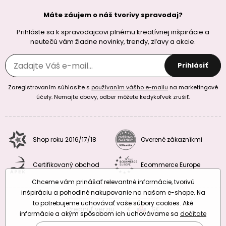
Máte záujem o náš tvorivy spravodaj?
Prihláste sa k spravodajcovi plnému kreatívnej inšpirácie a
neutečú vám žiadne novinky, trendy, zľavy a akcie.
Prihlásiť
Zaregistrovaním súhlasíte s
používaním vášho e-mailu
na marketingové
účely. Nemajte obavy, odber môžete kedykoľvek zrušiť.
Shop roku 2016/17/18
Overené zákazníkmi
Certifikovaný obchod
Ecommerce Europe
Chceme vám prinášať relevantné informácie, tvorivú
inšpiráciu a pohodlné nakupovanie na našom e-shope. Na
to potrebujeme uchovávať vaše súbory cookies. Aké
Prepnúť verziu:
CZ
SK
EU
RO
informácie a akým spôsobom ich uchovávame sa
dočítate