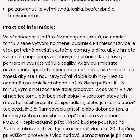
po zatvrdnutí je veľmi tvrdá, lesklá, bezfarebná a
transparentná
Praktické informácie:
Vo všeobecnosti je táto živica najviac tekutá, no napriek
tomu v sebe vytvára najmenej bubliniek. Pri miešaní živice je
však potrebné miešať skutočne pomaly a dlho, aby v hmote
vzniklo čo najmenej vzduchových bubliniek. Ku správnym
pomerom využiijte váhu a tégliky. Ak živicu zmiešate,
nezabudnite špachtľu poriadne utrieť, než ju vložíte späť do
zmesi, aby ste s ňou nevytvárali ďalšie bublinky. Tiež sa
odporúča po zmiešaní oboch zložiek živice počkať 10-15
minút, kým s ňou začnete ďalej pracovať. Ak sa vám v živici
aj napriek tomu pár bubliniek objaví, v tekutom stave ich
môžete skúsiť prepichnúť špáradlom, alebo je možné použiť
teplovzdušnú či flambovaciu pištoľ, alebo dokonca fén, a
bublinky rýchlym pohybom prejsť horúcim vzduchom.
POZOR – teplovzdušná pištoľ, ktorú budete používať na
živicu v tekutom stave, by nemala mať viac ako 30 stupňov,
pri vyššom ohreve je živica horľavá. Samozrejme je pri tom