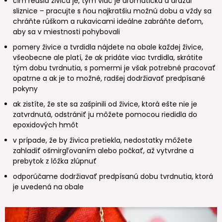
čím redšia živica je, tým viac je aromatická a dráždi
sliznice – pracujte s ňou najkratšiu možnú dobu a vždy sa
chráňte rúškom a rukavicami ideálne zabráňte deťom,
aby sa v miestnosti pohybovali
pomery živice a tvrdidla nájdete na obale každej živice,
všeobecne ale platí, že ak pridáte viac tvrdidla, skrátite
tým dobu tvrdnutia, s pomermi je však potrebné pracovať
opatrne a ak je to možné, radšej dodržiavať predpísané
pokyny
ak zistíte, že ste sa zašpinili od živice, ktorá ešte nie je
zatvrdnutá, odstrániť ju môžete pomocou riedidla do
epoxidových hmôt
v prípade, že by živica pretiekla, nedostatky môžete
zahladiť ošmirgľovaním alebo počkať, až vytvrdne a
prebytok z lôžka zlúpnuť
odporúčame dodržiavať predpísanú dobu tvrdnutia, ktorá
je uvedená na obale