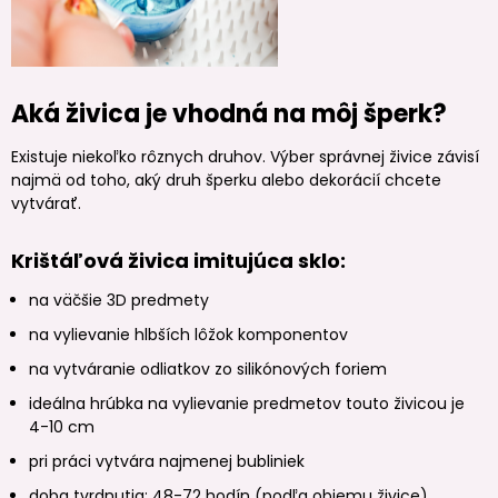
Aká živica je vhodná na môj šperk?
Existuje niekoľko rôznych druhov. Výber správnej živice závisí
najmä od toho, aký druh šperku alebo dekorácií chcete
vytvárať.
Krištáľová živica imitujúca sklo:
na väčšie 3D predmety
na vylievanie hlbších lôžok komponentov
na vytváranie odliatkov zo silikónových foriem
ideálna hrúbka na vylievanie predmetov touto živicou je
4-10 cm
pri práci vytvára najmenej bubliniek
doba tvrdnutia: 48-72 hodín (podľa objemu živice)