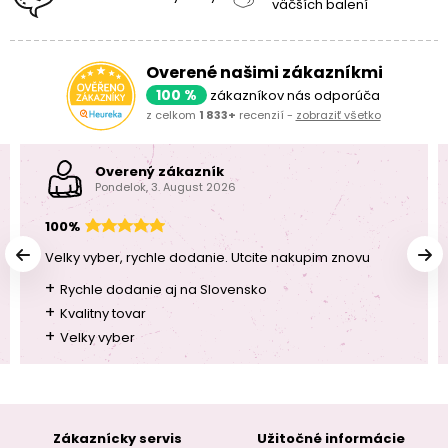
väčších balení
Overené našimi zákazníkmi
100 %
zákazníkov nás odporúča
z celkom
1 833+
recenzií -
zobraziť všetko
Overený zákazník
Pondelok, 3. August 2026
100%
Velky vyber, rychle dodanie. Utcite nakupim znovu
+
Rychle dodanie aj na Slovensko
+
Kvalitny tovar
+
Velky vyber
Zákaznícky servis
Užitočné informácie