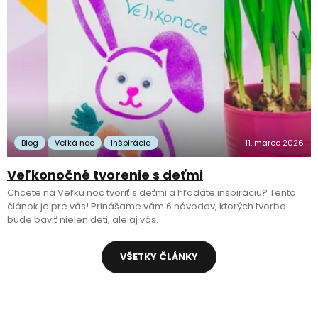
Blog
Veľká noc
Inšpirácia
11. marec 2026
Veľkonočné tvorenie s deťmi
Chcete na Veľkú noc tvoriť s deťmi a hľadáte inšpiráciu? Tento
článok je pre vás! Prinášame vám 6 návodov, ktorých tvorba
bude baviť nielen deti, ale aj vás.
VŠETKY ČLÁNKY