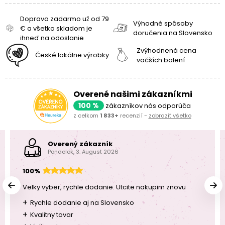
Doprava zadarmo už od 79
Výhodné spôsoby
€ a všetko skladom je
doručenia na Slovensko
ihneď na odoslanie
Zvýhodnená cena
České lokálne výrobky
väčších balení
Overené našimi zákazníkmi
100 %
zákazníkov nás odporúča
z celkom
1 833+
recenzií -
zobraziť všetko
Overený zákazník
Pondelok, 3. August 2026
100%
Velky vyber, rychle dodanie. Utcite nakupim znovu
+
Rychle dodanie aj na Slovensko
+
Kvalitny tovar