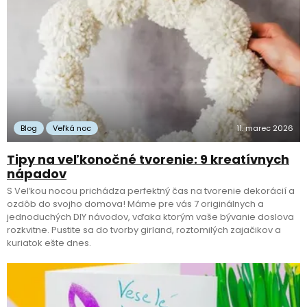
Blog
Veľká noc
11. marec 2026
Tipy na veľkonočné tvorenie: 9 kreatívnych
nápadov
S Veľkou nocou prichádza perfektný čas na tvorenie dekorácií a
ozdôb do svojho domova! Máme pre vás 7 originálnych a
jednoduchých DIY návodov, vďaka ktorým vaše bývanie doslova
rozkvitne. Pustite sa do tvorby girland, roztomilých zajačikov a
kuriatok ešte dnes.