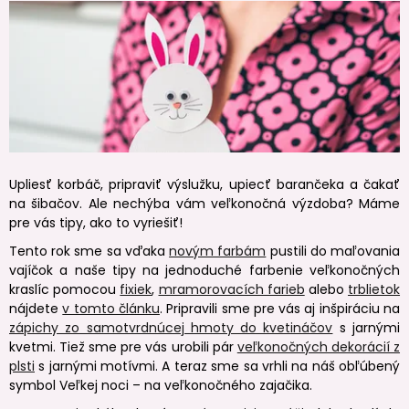
Upliesť korbáč, pripraviť výslužku, upiecť barančeka a čakať
na šibačov. Ale nechýba vám veľkonočná výzdoba? Máme
pre vás tipy, ako to vyriešiť!
Tento rok sme sa vďaka
novým farbám
pustili do maľovania
vajíčok a naše tipy na jednoduché farbenie veľkonočných
kraslíc pomocou
fixiek
,
mramorovacích farieb
alebo
trblietok
nájdete
v tomto článku
. Pripravili sme pre vás aj inšpiráciu na
zápichy zo samotvrdnúcej hmoty do kvetináčov
s jarnými
kvetmi. Tiež sme pre vás urobili pár
veľkonočných dekorácií z
plsti
s jarnými motívmi. A teraz sme sa vrhli na náš obľúbený
symbol Veľkej noci – na veľkonočného zajačika.