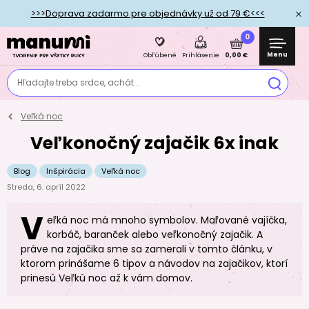
>>>Doprava zadarmo pre objednávky už od 79 €<<<
0
Menu
0,00 €
Obľúbené
Prihlásenie
Hľadajte treba srdce, achát...
Veľká noc
Veľkonočný zajačik 6x inak
Blog
Inšpirácia
Veľká noc
Streda, 6. apríl 2022
V
eľká noc má mnoho symbolov. Maľované vajíčka,
korbáč, baranček alebo veľkonočný zajačik. A
práve na zajačika sme sa zamerali v tomto článku, v
ktorom prinášame 6 tipov a návodov na zajačikov, ktorí
prinesú Veľkú noc až k vám domov.