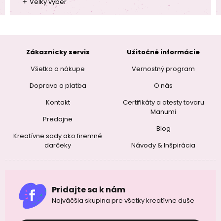
+
Velky vyber
Zákaznícky servis
Užitočné informácie
Všetko o nákupe
Vernostný program
Doprava a platba
O nás
Kontakt
Certifikáty a atesty tovaru
Manumi
Predajne
Blog
Kreatívne sady ako firemné
darčeky
Návody & Inšpirácia
Pridajte sa k nám
Najväčšia skupina pre všetky kreatívne duše