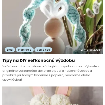
Blog
Inšpirácia
Veľká noc
12. marec 2026
Tipy na DIY veľkonočnú výzdobu
Veľká noc už je za rohom a čakajú tam spolu s jarou… Vytvorte si
originálne veľkonočné dekorácie podľa našich návodov a
privolajte jar hravým tvorením z papiera, macramé alebo
upcykláciou!