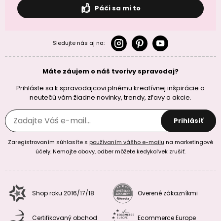
Páči sa mi to
Sledujte nás aj na:
Máte záujem o náš tvorivy spravodaj?
Prihláste sa k spravodajcovi plnému kreatívnej inšpirácie a
neutečú vám žiadne novinky, trendy, zľavy a akcie.
Prihlásiť
Zaregistrovaním súhlasíte s
používaním vášho e-mailu
na marketingové
účely. Nemajte obavy, odber môžete kedykoľvek zrušiť.
Shop roku 2016/17/18
Overené zákazníkmi
Certifikovaný obchod
Ecommerce Europe