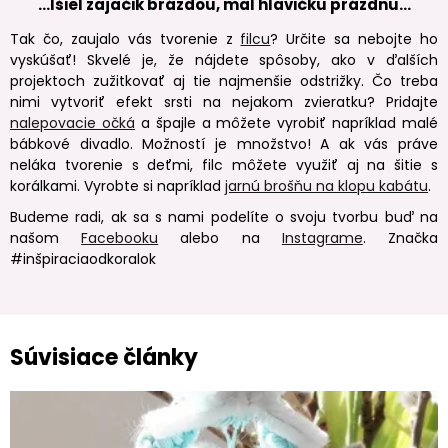
…Išiel zajačik brázdou, mal hlavičku prázdnu…
Tak čo, zaujalo vás tvorenie z
filcu
? Určite sa nebojte ho
vyskúšať! Skvelé je, že nájdete spôsoby, ako v ďalších
projektoch zužitkovať aj tie najmenšie odstrižky. Čo treba
nimi vytvoriť efekt srsti na nejakom zvieratku? Pridajte
nalepovacie očká
a špajle a môžete vyrobiť napríklad malé
bábkové divadlo. Možností je množstvo! A ak vás práve
neláka tvorenie s deťmi, filc môžete využiť aj na šitie s
korálkami. Vyrobte si napríklad
jarnú brošňu na klopu kabátu
.
Budeme radi, ak sa s nami podelíte o svoju tvorbu buď na
našom
Facebooku
alebo na
Instagrame
. Značka
#inšpiraciaodkoralok
Súvisiace články