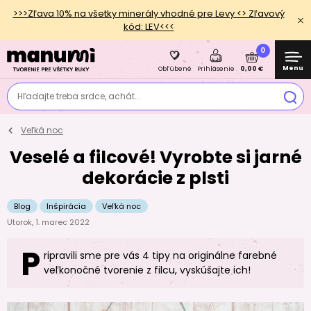
>>>Zľava 10% na všetky minerály vhodné pre Levy <> Zľavový
kód: LEV<<<
0
Menu
0,00 €
Obľúbené
Prihlásenie
Hľadajte treba srdce, achát...
Veľká noc
Veselé a filcové! Vyrobte si jarné
dekorácie z plsti
Blog
Inšpirácia
Veľká noc
Utorok, 1. marec 2022
P
ripravili sme pre vás 4 tipy na originálne farebné
veľkonočné tvorenie z filcu, vyskúšajte ich!