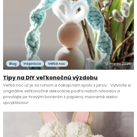
Blog
Inšpirácia
Veľká noc
12. marec 2026
Tipy na DIY veľkonočnú výzdobu
Veľká noc už je za rohom a čakajú tam spolu s jarou… Vytvorte si
originálne veľkonočné dekorácie podľa našich návodov a
privolajte jar hravým tvorením z papiera, macramé alebo
upcykláciou!