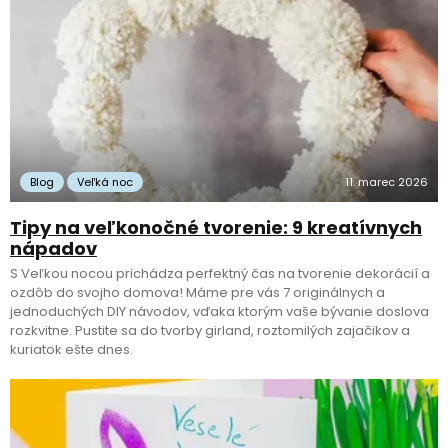
Blog
Veľká noc
11. marec 2026
Tipy na veľkonočné tvorenie: 9 kreatívnych
nápadov
S Veľkou nocou prichádza perfektný čas na tvorenie dekorácií a
ozdôb do svojho domova! Máme pre vás 7 originálnych a
jednoduchých DIY návodov, vďaka ktorým vaše bývanie doslova
rozkvitne. Pustite sa do tvorby girland, roztomilých zajačikov a
kuriatok ešte dnes.