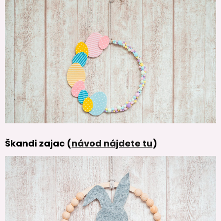
Škandi zajac (
návod nájdete tu
)