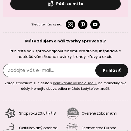
Páči sa mi to
Sledujte nás aj na:
Máte záujem o náš tvorivy spravodaj?
Prihláste sa k spravodajcovi plnému kreatívnej inšpirácie a
neutečú vám žiadne novinky, trendy, zľavy a akcie.
Prihlásiť
Zaregistrovaním súhlasíte s
používaním vášho e-mailu
na marketingové
účely. Nemajte obavy, odber môžete kedykoľvek zrušiť.
Shop roku 2016/17/18
Overené zákazníkmi
Certifikovaný obchod
Ecommerce Europe