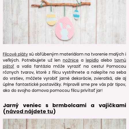
Filcové pláty
sú obľúbeným materiálom na tvorenie malých i
veľkých. Potrebujete už len
nožnice
a
lepidlo
alebo
tavnú
pištoľ
a vaša fantázia môže vyraziť na cestu! Pomocou
rôznych tvarov, ktoré z filcu vystrihnete a nalepíte na seba
do vrstiev, môžete vyrobiť jarné dekorácie, zvieratká, ale aj
úplne fantastické postavičky. Pripravili sme pre vás pár tipov,
ako do svojho domova pomocou filcu privítať jar!
Jarný veniec s brmbolcami a vajíčkami
(
návod nájdete tu
)