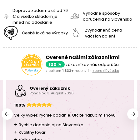
Doprava zadarmo už od 79
Výhodné spôsoby
€ a všetko skladom je
doručenia na Slovensko
ihneď na odoslanie
Zvýhodnená cena
České lokálne výrobky
väčších balení
Overené našimi zákazníkmi
100 %
zákazníkov nás odporúča
z celkom
1 833+
recenzií -
zobraziť všetko
Overený zákazník
Pondelok, 3. August 2026
100%
Velky vyber, rychle dodanie. Utcite nakupim znovu
+
Rychle dodanie aj na Slovensko
+
Kvalitny tovar
+
Velky vyber