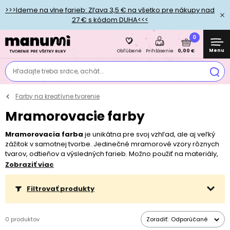
>>>Ideme na vlne farieb: Zľava 3,5 € na všetko pre nákupy nad
27 € s kódom DUHA<<<
0
Menu
0,00 €
Obľúbené
Prihlásenie
Hľadajte treba srdce, achát...
Farby na kreatívne tvorenie
Mramorovacie farby
Mramorovacia farba
je unikátna pre svoj vzhľad, ale aj veľký
zážitok v samotnej tvorbe. Jedinečné mramorové vzory rôznych
tvarov, odtieňov a výsledných farieb. Možno použiť na materiály,
ako je drevo, sklo, polystyrén, kov, kameň a ďalšie. Mramorové
Zobraziť viac
farby sa predávajú jednotlivo, ale odporúča sa pre dokonalejší
mramorový vzor použiť 2 - 3 farby, čím môžete využiť sady po 6
Filtrovať produkty
kusoch.
0 produktov
Zoradiť:
Odporúčané