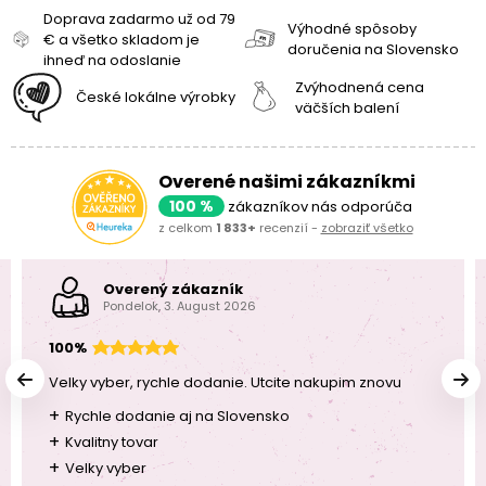
Doprava zadarmo už od 79
Výhodné spôsoby
€ a všetko skladom je
doručenia na Slovensko
ihneď na odoslanie
Zvýhodnená cena
České lokálne výrobky
väčších balení
Overené našimi zákazníkmi
100 %
zákazníkov nás odporúča
z celkom
1 833+
recenzií -
zobraziť všetko
Overený zákazník
Pondelok, 3. August 2026
100%
Velky vyber, rychle dodanie. Utcite nakupim znovu
+
Rychle dodanie aj na Slovensko
+
Kvalitny tovar
+
Velky vyber