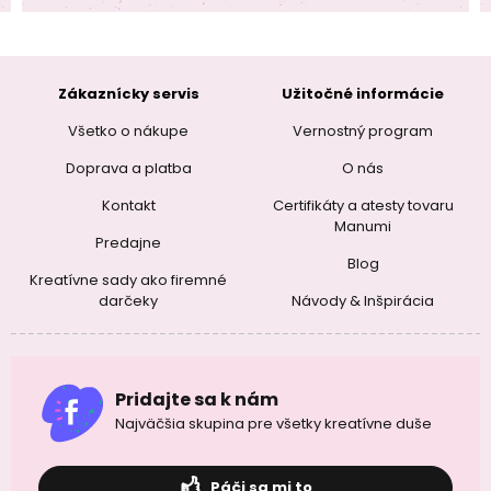
Zákaznícky servis
Užitočné informácie
Všetko o nákupe
Vernostný program
Doprava a platba
O nás
Kontakt
Certifikáty a atesty tovaru
Manumi
Predajne
Blog
Kreatívne sady ako firemné
darčeky
Návody & Inšpirácia
Pridajte sa k nám
Najväčšia skupina pre všetky kreatívne duše
Páči sa mi to