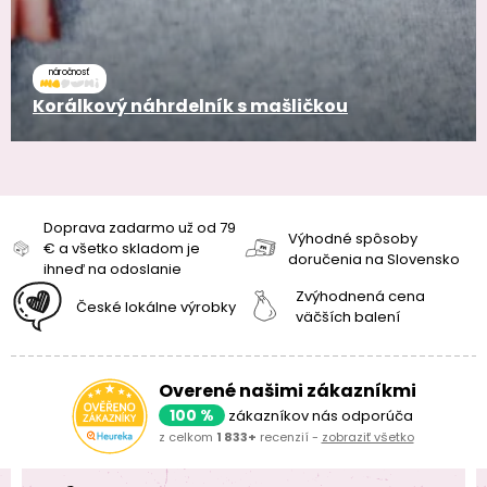
náročnosť
Korálkový náhrdelník s mašličkou
Doprava zadarmo už od 79
Výhodné spôsoby
€ a všetko skladom je
doručenia na Slovensko
ihneď na odoslanie
Zvýhodnená cena
České lokálne výrobky
väčších balení
Overené našimi zákazníkmi
100 %
zákazníkov nás odporúča
z celkom
1 833+
recenzií -
zobraziť všetko