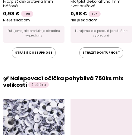
Filc/plsť dekoratívna 1mm
Filc/plsť dekoratívna 1mm
béžová
svetloružová
0,98 €
0,98 €
1 ks
1 ks
Nie je skladom
Nie je skladom
Ľutujeme, ale produkt je aktuálne
Ľutujeme, ale produkt je aktuálne
vypredaný
vypredaný
STRÁŽIŤ DOSTUPNOST
STRÁŽIŤ DOSTUPNOST
Nalepovací očička pohyblivá 750ks mix
velikostí
2 očička