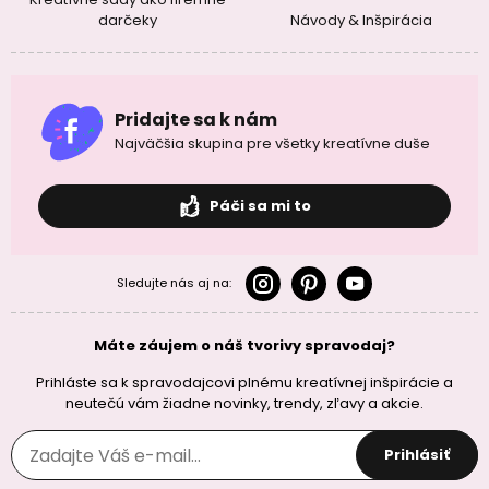
darčeky
Návody & Inšpirácia
Pridajte sa k nám
Najväčšia skupina pre všetky kreatívne duše
Páči sa mi to
Sledujte nás aj na:
Máte záujem o náš tvorivy spravodaj?
Prihláste sa k spravodajcovi plnému kreatívnej inšpirácie a
neutečú vám žiadne novinky, trendy, zľavy a akcie.
Prihlásiť