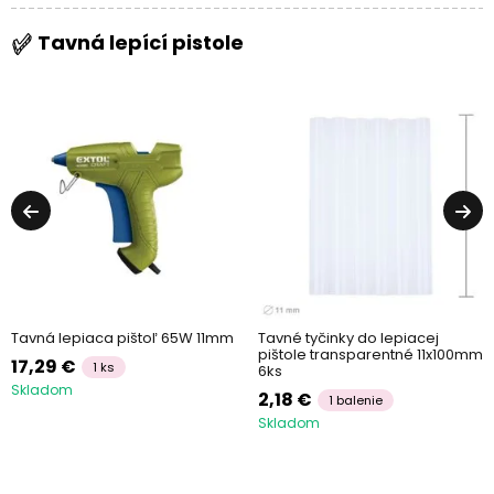
Tavná lepící pistole
Tavná lepiaca pištoľ 65W 11mm
Tavné tyčinky do lepiacej
pištole transparentné 11x100mm
17,29 €
1 ks
6ks
Skladom
2,18 €
1 balenie
Skladom