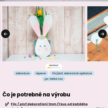
náročnosť
dekorácie
lepenie
filc/plsť
,
dekoračné aplikácie
jar
,
Veľká noc
Čo je potrebné na výrobu
Filc / plsť dekorativní 1mm (1 kus od každého