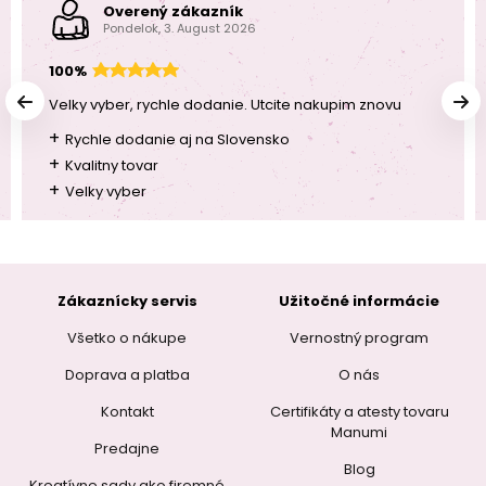
Overený zákazník
Pondelok, 3. August 2026
100%
Velky vyber, rychle dodanie. Utcite nakupim znovu
+
Rychle dodanie aj na Slovensko
+
Kvalitny tovar
+
Velky vyber
Zákaznícky servis
Užitočné informácie
Všetko o nákupe
Vernostný program
Doprava a platba
O nás
Kontakt
Certifikáty a atesty tovaru
Manumi
Predajne
Blog
Kreatívne sady ako firemné