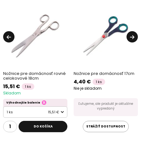
Nožnice pre domácnosť rovné
Nožnice pre domácnosť 17cm
celokovové 18cm
4,40 €
1 ks
15,51 €
1 ks
Nie je skladom
Skladom
Výhodnejšie balenie
Ľutujeme, ale produkt je aktuálne
vypredaný
1 ks
15,51 €
DO KOŠÍKA
STRÁŽIŤ DOSTUPNOST