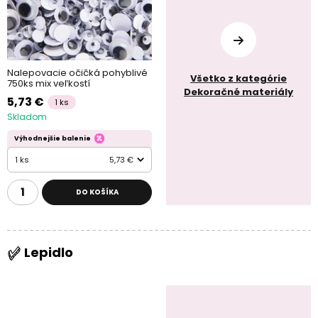
Nalepovacie očičká pohyblivé
Všetko z kategórie
750ks mix veľkostí
Dekoračné materiály
5,73 €
1 ks
Skladom
Výhodnejšie balenie
1 ks
5,73 €
DO KOŠÍKA
Lepidlo