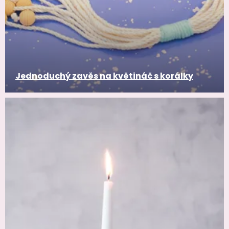
Jednoduchý zavěs na květináč s korálky