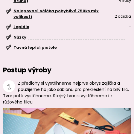
4 kusy
druhu)
Nalepovací očička pohyblivá 750ks mix
2 očička
velikostí
-
Lepidlo
-
Nůžky
-
Tavná lepící pistole
Postup výroby
Z předlohy si vystřihneme nejprve obrys zajíčka a
použijeme ho jako šablonu pro překreslení na bílý filc.
Tvar poté vystřihneme. Stejný tvar si vystřihneme i z
růžového filcu.