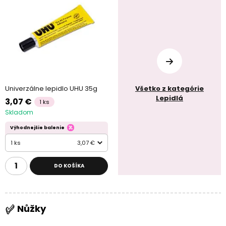
Univerzálne lepidlo UHU 35g
Všetko z kategórie
Lepidlá
3,07 €
1 ks
Skladom
Výhodnejšie balenie
1 ks
3,07 €
DO KOŠÍKA
Nůžky