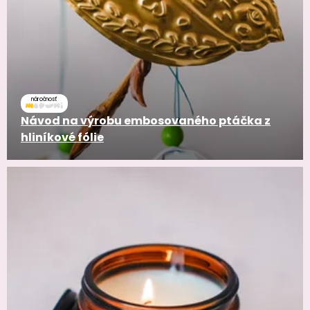
náročnosť
Návod na výrobu embosovaného ptáčka z
hliníkové fólie