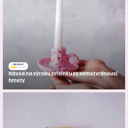
náročnosť
Návod na výrobu svícínku ze samotvrdnoucí
hmoty