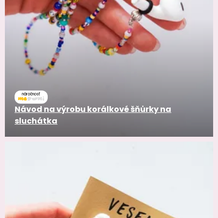
náročnosť
Návod na výrobu korálkové šňůrky na
sluchátka