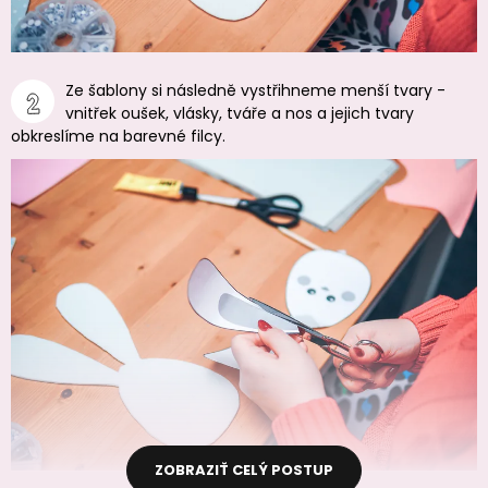
Ze šablony si následně vystřihneme menší tvary -
vnitřek oušek, vlásky, tváře a nos a jejich tvary
obkreslíme na barevné filcy.
ZOBRAZIŤ CELÝ POSTUP