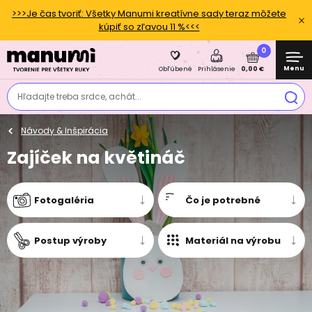
>>>Je čas tvoriť: Všetky Manumi kreatívne sady teraz môžete
kúpiť so zľavou 11 %<<<
0
Menu
0,00 €
Obľúbené
Prihlásenie
Hľadajte treba srdce, achát...
Návody & Inšpirácia
Zajíček na květináč
Fotogaléria
Čo je potrebné
Postup výroby
Materiál na výrobu