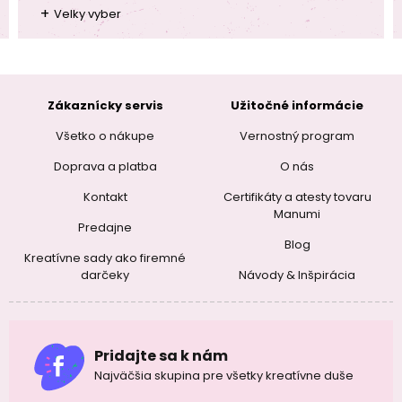
+
Velky vyber
Zákaznícky servis
Užitočné informácie
Všetko o nákupe
Vernostný program
Doprava a platba
O nás
Kontakt
Certifikáty a atesty tovaru
Manumi
Predajne
Blog
Kreatívne sady ako firemné
darčeky
Návody & Inšpirácia
Pridajte sa k nám
Najväčšia skupina pre všetky kreatívne duše