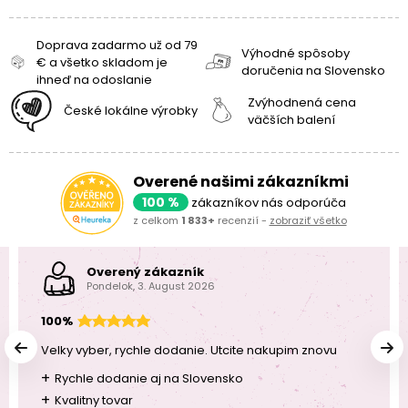
Doprava zadarmo už od 79
Výhodné spôsoby
€ a všetko skladom je
doručenia na Slovensko
ihneď na odoslanie
Zvýhodnená cena
České lokálne výrobky
väčších balení
Overené našimi zákazníkmi
100 %
zákazníkov nás odporúča
z celkom
1 833+
recenzií -
zobraziť všetko
Overený zákazník
Pondelok, 3. August 2026
100%
Velky vyber, rychle dodanie. Utcite nakupim znovu
+
Rychle dodanie aj na Slovensko
+
Kvalitny tovar