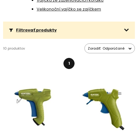
Vajíčka ze zažehlovacích korálků
Vďaka tomu môžete lepiť skutočne čokoľvek bez toho, aby si
lepidlo niekto všimol.
Velikonoční vajíčko se zajíčkem
Filtrovať produkty
10 produktov
Zoradiť:
Odporúčané
1