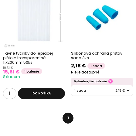
Tavné tyčinky do lepiacej
Silikónová ochrana prstov
pištole transparentné
sada 3ks
11x200mm 50ks
2,18 €
1 sada
19,51 €
15,61 €
1 balenie
Nie je dostupné
Skladom
Výhodnejšie balenie
1 sada
2,18 €
DO KOŠÍKA
1