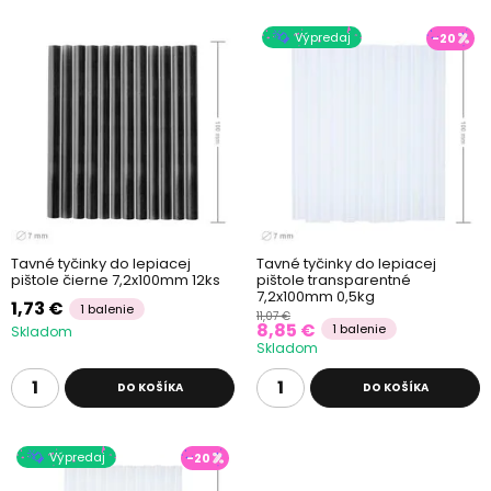
Výpredaj
-20
Tavné tyčinky do lepiacej
Tavné tyčinky do lepiacej
pištole čierne 7,2x100mm 12ks
pištole transparentné
7,2x100mm 0,5kg
1,73 €
1 balenie
11,07 €
8,85 €
1 balenie
Skladom
Skladom
DO KOŠÍKA
DO KOŠÍKA
Výpredaj
-20