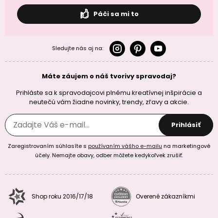
Páči sa mi to
Sledujte nás aj na:
Máte záujem o náš tvorivy spravodaj?
Prihláste sa k spravodajcovi plnému kreatívnej inšpirácie a
neutečú vám žiadne novinky, trendy, zľavy a akcie.
Prihlásiť
Zaregistrovaním súhlasíte s
používaním vášho e-mailu
na marketingové
účely. Nemajte obavy, odber môžete kedykoľvek zrušiť.
Shop roku 2016/17/18
Overené zákazníkmi