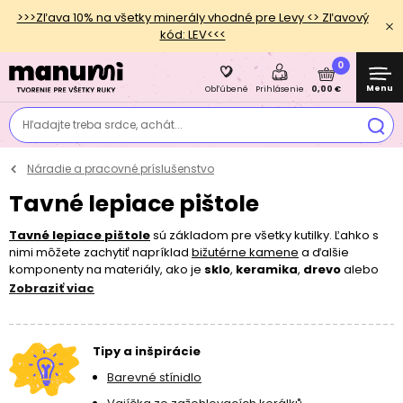
>>>Zľava 10% na všetky minerály vhodné pre Levy <> Zľavový
kód: LEV<<<
0
Menu
0,00 €
Obľúbené
Prihlásenie
Hľadajte treba srdce, achát...
Náradie a pracovné príslušenstvo
Tavné lepiace pištole
Tavné lepiace pištole
sú základom pre všetky kutilky. Ľahko s
nimi môžete zachytiť napríklad
bižutérne kamene
a ďalšie
komponenty na materiály, ako je
sklo
,
keramika
,
drevo
alebo
dokonca
textil
. Taviaca pištoľ do elektriny funguje na základe
Zobraziť viac
tavných tyčiniek
so špeciálnym lepidlom, ktoré sa v pištoli
roztopí. Lepidlo potom môžete opatrne dávkovať na vami
vybrané miesto vďaka praktickej páčke, ktorá sa postará o to,
Tipy a inšpirácie
aby lepidlo bolo skutočne len tam, kde má byť. Okrem pištolí v
tejto kategórii nájdete aj tavné tyčinky, a to nielen klasické
Barevné stínidlo
transparentné, ale aj
farebné
alebo dokonca s
trblietkami
.