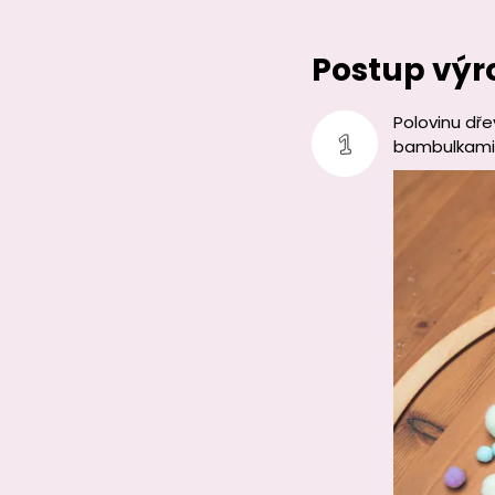
Postup výr
Polovinu dř
bambulkami