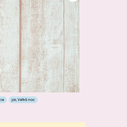
cie
jar
,
Veľká noc