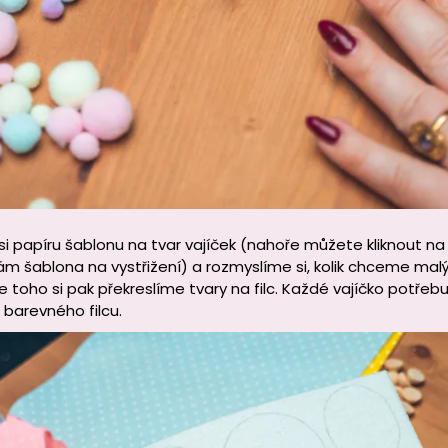
i papíru šablonu na tvar vajíček (nahoře můžete kliknout n
m šablona na vystřižení) a rozmyslíme si, kolik chceme malýc
e toho si pak překreslíme tvary na filc. Každé vajíčko potřebuj
o barevného filcu.