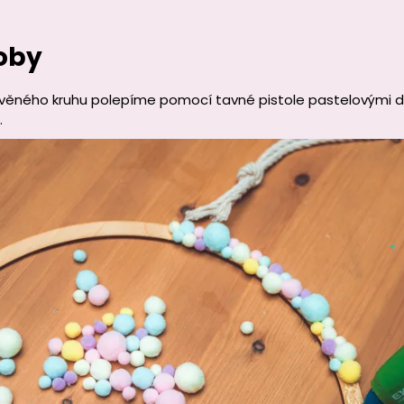
oby
evěného kruhu polepíme pomocí tavné pistole pastelovými 
.