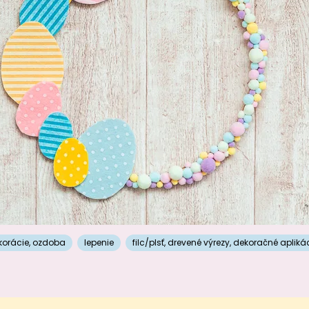
korácie
,
ozdoba
lepenie
filc/plsť
,
drevené výrezy
,
dekoračné apliká