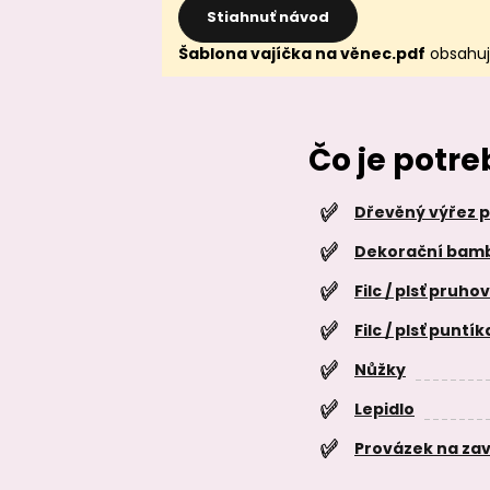
Stiahnuť návod
Šablona vajíčka na věnec.pdf
obsahuj
Čo je potr
Dřevěný výřez 
Dekorační bamb
Filc / plsť pruh
Filc / plsť punt
Nůžky
Lepidlo
Provázek na za