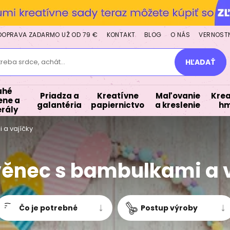
DOPRAVA ZADARMO UŽ OD 79 €
KONTAKT
BLOG
O NÁS
VERNOST
treba srdce, achát...
HĽADAŤ
ahé
Priadza a
Kreatívne
Maľovanie
Krea
ne a
galantéria
papiernictvo
a kreslenie
hm
rály
 a vajíčky
věnec s bambulkami a 
Čo je potrebné
Postup výroby