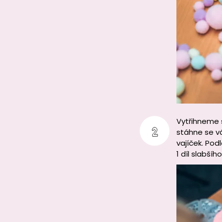
Vytřihneme s
stáhne se vá
vajíček. Podl
1 díl slabšíh