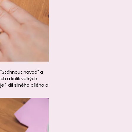
a "Stáhnout návod" a
h a kolik velkých
e 1 díl silného bílého a