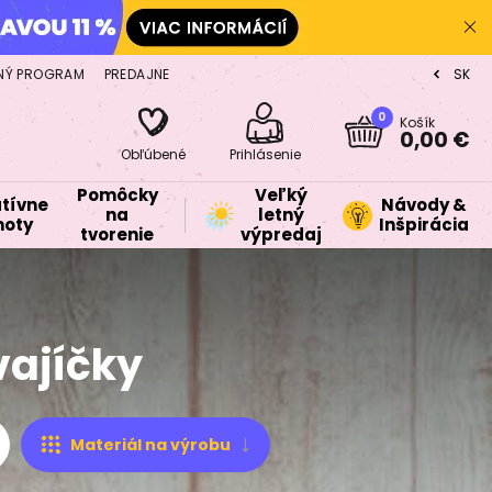
NÝ PROGRAM
PREDAJNE
SK
CZ
0
Košík
0,00 €
Obľúbené
Prihlásenie
Pomôcky
Veľký
tívne
Návody &
na
letný
oty
Inšpirácia
tvorenie
výpredaj
vajíčky
Materiál na výrobu