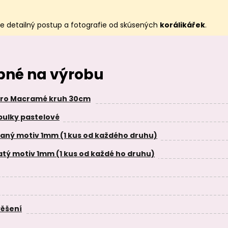
e detailný postup a fotografie od skúsených
korálikářek
.
ebné na výrobu
pro Macramé kruh 30cm
ulky pastelové
ovaný motiv 1mm (1 kus od každého druhu)
íkatý motiv 1mm (1 kus od každé ho druhu)
věšení