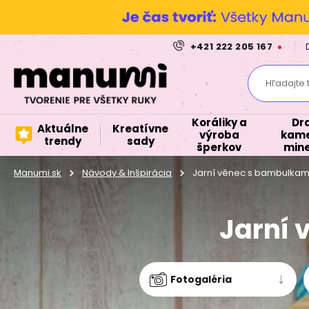
+421 222 205 167
Hľadajte 
Koráliky a
Dr
Aktuálne
Kreatívne
výroba
kame
trendy
sady
šperkov
mine
Manumi.sk
Návody & Inšpirácia
Jarní věnec s bambulkami
Jarní 
Fotogaléria