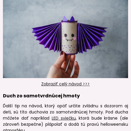
Zobraziť celý návod >>>
Duch zo samotvrdnúcej hmoty
Ďalší tip na návod, ktorý opäť určite zvládnu s dozorom aj
deti, sú títo duchovia zo samotvrdnúcej hmoty. Pod ducha
môžete dať napríklad
LED sviečku
, ktorá bude krásne (ale
zároveň bezpečne) plápolať a dodá tú pravú helloweensku
atmosféru.