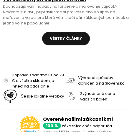
Dochádzajú vám nápady na farbenie a maľovanie vajíčok?
Nelámte si hlavu, pripravili sme si pre vás niekoľko tipov na
maľovanie vajec, pre ktoré vám stačí pár základných pomôcok a
jedno voľné popoludnie.
VŠETKY ČLÁNKY
Doprava zadarmo už od 79
Výhodné spôsoby
€ a všetko skladom je
doručenia na Slovensko
ihneď na odoslanie
Zvýhodnená cena
České lokálne výrobky
väčších balení
Overené našimi zákazníkmi
100 %
zákazníkov nás odporúča
z celkom
1 833+
recenzií -
zobraziť všetko