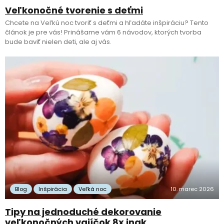
Veľkonočné tvorenie s deťmi
Chcete na Veľkú noc tvoriť s deťmi a hľadáte inšpiráciu? Tento
článok je pre vás! Prinášame vám 6 návodov, ktorých tvorba
bude baviť nielen deti, ale aj vás.
Blog
Inšpirácia
Veľká noc
10. marec 2026
Tipy na jednoduché dekorovanie
veľkonočných vajíčok 8x inak