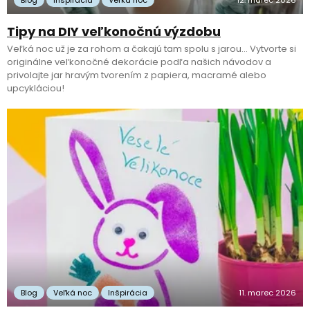
Blog
Inšpirácia
Veľká noc
12. marec 2026
Tipy na DIY veľkonočnú výzdobu
Veľká noc už je za rohom a čakajú tam spolu s jarou… Vytvorte si
originálne veľkonočné dekorácie podľa našich návodov a
privolajte jar hravým tvorením z papiera, macramé alebo
upcykláciou!
Blog
Veľká noc
Inšpirácia
11. marec 2026