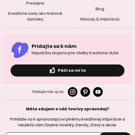
Predajne
Blog
Kreatívne sady ako firemné
darčeky
Návody & Inšpirácia
Pridajte sa k nám
Najväčšia skupina pre všetky kreatívne duše
Páči sa mi to
Sledujte nás aj na:
Máte záujem o náš tvorivy spravodaj?
Prihláste sa k spravodajcovi plnému kreatívnej inšpirácie a
neutečú vám žiadne novinky, trendy, zľavy a akcie.