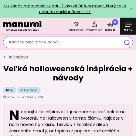
>>>Letné upratovanie skladu: Zľavy až 80% na tovar, ktorý sa už
nebude naskladňovať!<<<
0
Menu
0,00 €
Obľúbené
Prihlásenie
Hľadajte treba srdce, achát...
Inšpirácia
Veľká halloweenská inšpirácia +
návody
Blog
Inšpirácia
Štvrtok, 17. október 2024
N
echajte sa inšpirovať k jesennému strašidelnému
tvoreniu na Halloween v tomto článku. Nájdete v
ňom návod na krásnu tekvicu z korálikov alebo
Jesmonite hmoty, netopiera z papiera i roztomilého