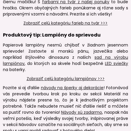
čiernu mačičku! S
farbami na tvár z našej ponuky
to bude
hračka. Okrem obyčajných farieb ponúkame aj rôzne sady s
pripravenými vzormi a návodmi. Prezrite si ich všetky!
Zobraziť celú kategóriu farieb na tvár >>>
Produktový tip: Lampióny do sprievodu
Papierové lampióny nesmú chýbať v žiadnom jesennom
sprievode! Zostavte si morskú pánu, jazvečíka alebo
napríklad štýlového dinosaura z našich
sad na výrobu
lampiónov
, do ktorých sa skvele hodí bezpečné
LED sviečky
na baterky.
Zobraziť celú kategóriu lampiónov >>>
Pozrite si aj ďalšie
návody na šperky aj dekorácie
! Fotonávod
vás prevedie tvorbou krok po kroku av sekcii Materiál na
výrobu nájdete presne to, čo je k jednotlivým projektom
potrebné. Takže nebudete musieť nič ďalšie riešiť a môžete
sa pustiť rovno do tvorenia!
Návody sú zadarmo
, naopak nás
veľmi potešia, keď výsledky svojej tvorby, inšpirovanej práve
v sekcii Návodov označíte na sociálnych sieťach, aby sme sa
spolu s vami mohli radovať z hotového diela!