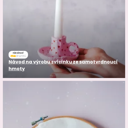
náročnosť
Návod na výrobu svícínku ze samotvrdnoucí
hmoty