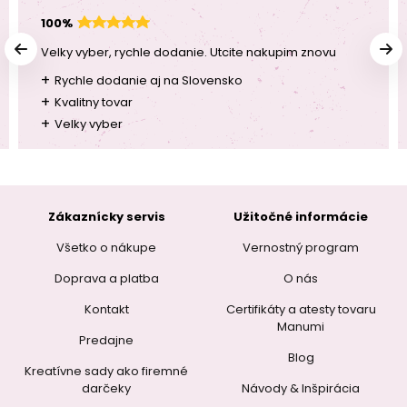
100%
Velky vyber, rychle dodanie. Utcite nakupim znovu
+
Rychle dodanie aj na Slovensko
+
Kvalitny tovar
+
Velky vyber
Zákaznícky servis
Užitočné informácie
Všetko o nákupe
Vernostný program
Doprava a platba
O nás
Kontakt
Certifikáty a atesty tovaru
Manumi
Predajne
Blog
Kreatívne sady ako firemné
darčeky
Návody & Inšpirácia