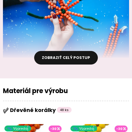
ZOBRAZIŤ CELÝ POSTUP
Materiál pre výrobu
Dřevěné korálky
48 ks
Výpredaj
Výpredaj
-30
-30