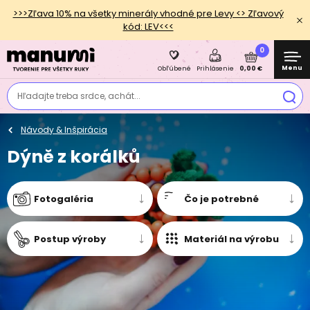
>>>Zľava 10% na všetky minerály vhodné pre Levy <> Zľavový
kód: LEV<<<
0
Menu
0,00 €
Obľúbené
Prihlásenie
Hľadajte treba srdce, achát...
Návody & Inšpirácia
Dýně z korálků
Fotogaléria
Čo je potrebné
Postup výroby
Materiál na výrobu