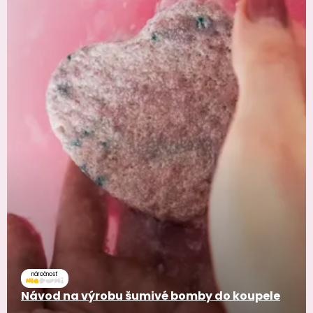
náročnosť
Návod na výrobu šumivé bomby do koupele