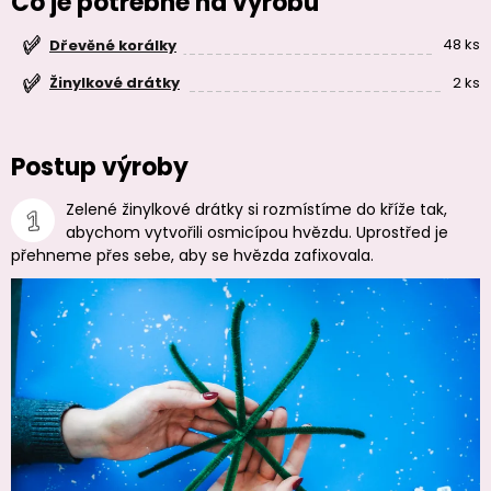
Čo je potrebné na výrobu
48 ks
Dřevěné korálky
2 ks
Žinylkové drátky
Postup výroby
Zelené žinylkové drátky si rozmístíme do kříže tak,
abychom vytvořili osmicípou hvězdu. Uprostřed je
přehneme přes sebe, aby se hvězda zafixovala.