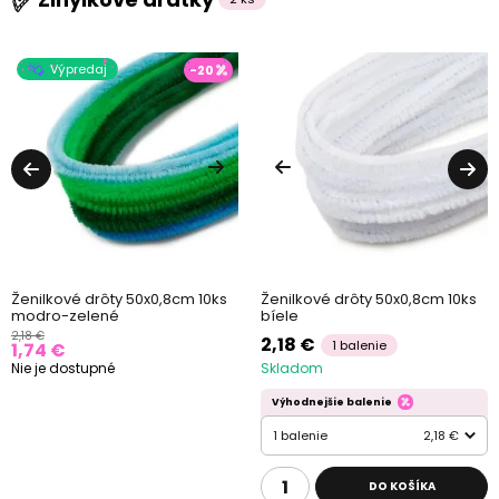
Výpredaj
-20
Ženilkové drôty 50x0,8cm 10ks
Ženilkové drôty 50x0,8cm 10ks
modro-zelené
bíele
2,18 €
2,18 €
1 balenie
1,74 €
Nie je dostupné
Skladom
Výhodnejšie balenie
1 balenie
2,18 €
DO KOŠÍKA