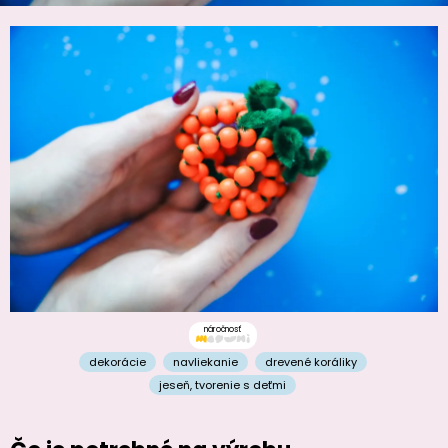
náročnosť
dekorácie
navliekanie
drevené koráliky
jeseň
,
tvorenie s deťmi