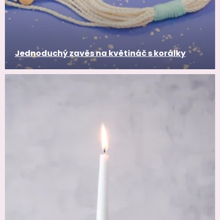
Jednoduchý zavěs na květináč s korálky