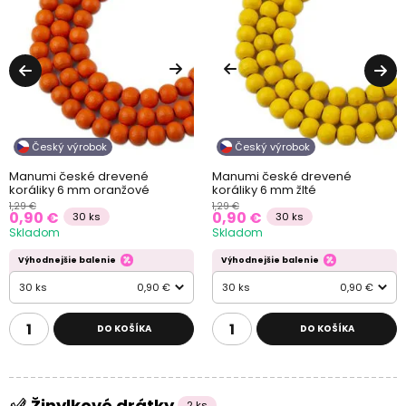
Český výrobok
Český výrobok
Manumi české drevené
Manumi české drevené
koráliky 6 mm oranžové
koráliky 6 mm žlté
1,29 €
1,29 €
0,90 €
0,90 €
30 ks
30 ks
Skladom
Skladom
Výhodnejšie balenie
Výhodnejšie balenie
30 ks
0,90 €
30 ks
0,90 €
DO KOŠÍKA
DO KOŠÍKA
Žinylkové drátky
2 ks