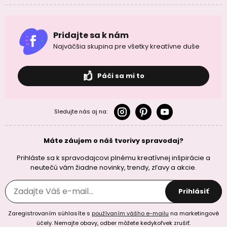
Pridajte sa k nám
Najväčšia skupina pre všetky kreatívne duše
Páči sa mi to
Sledujte nás aj na:
Máte záujem o náš tvorivy spravodaj?
Prihláste sa k spravodajcovi plnému kreatívnej inšpirácie a
neutečú vám žiadne novinky, trendy, zľavy a akcie.
Prihlásiť
Zaregistrovaním súhlasíte s
používaním vášho e-mailu
na marketingové
účely. Nemajte obavy, odber môžete kedykoľvek zrušiť.