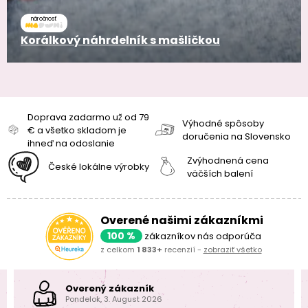
náročnosť
Korálkový náhrdelník s mašličkou
Doprava zadarmo už od 79
Výhodné spôsoby
€ a všetko skladom je
doručenia na Slovensko
ihneď na odoslanie
Zvýhodnená cena
České lokálne výrobky
väčších balení
Overené našimi zákazníkmi
100 %
zákazníkov nás odporúča
z celkom
1 833+
recenzií -
zobraziť všetko
Overený zákazník
Pondelok, 3. August 2026