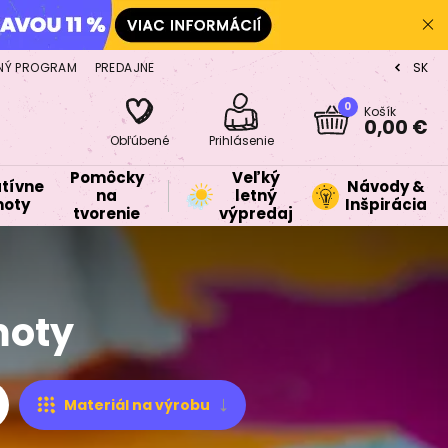
NÝ PROGRAM
PREDAJNE
SK
CZ
0
Košík
0,00 €
Obľúbené
Prihlásenie
Pomôcky
Veľký
tívne
Návody &
na
letný
oty
Inšpirácia
tvorenie
výpredaj
moty
Materiál na výrobu