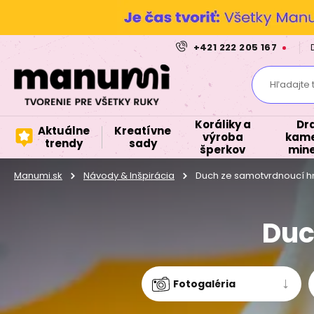
+421 222 205 167
Hľadajte 
Koráliky a
Dr
Aktuálne
Kreatívne
výroba
kame
trendy
sady
šperkov
mine
Manumi.sk
Návody & Inšpirácia
Duch ze samotvrdnoucí 
Duc
Fotogaléria