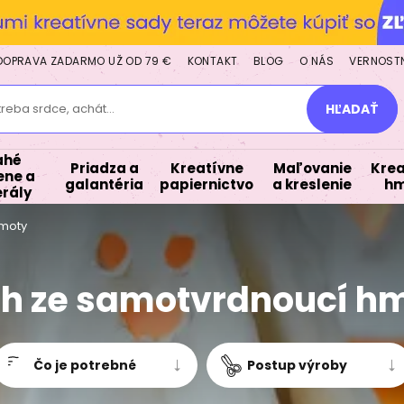
DOPRAVA ZADARMO UŽ OD 79 €
KONTAKT
BLOG
O NÁS
VERNOST
treba srdce, achát...
HĽADAŤ
ahé
Priadza a
Kreatívne
Maľovanie
Krea
ne a
galantéria
papiernictvo
a kreslenie
hm
rály
hmoty
h ze samotvrdnoucí h
Čo je potrebné
Postup výroby