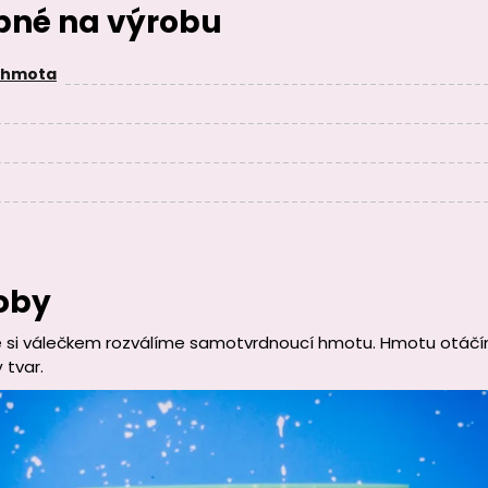
ebné na výrobu
 hmota
oby
 si válečkem rozválíme samotvrdnoucí hmotu. Hmotu otáčí
 tvar.