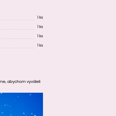
1 ks
1 ks
1 ks
1 ks
me, abychom vyváleli