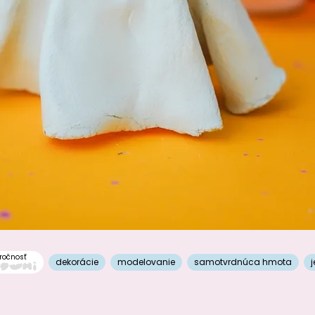
ročnosť
dekorácie
modelovanie
samotvrdnúca hmota
j