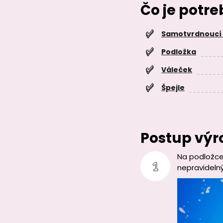
Čo je potr
Samotvrdnoucí
Podložka
Váleček
Špejle
Postup výr
Na podložce
nepravidelný