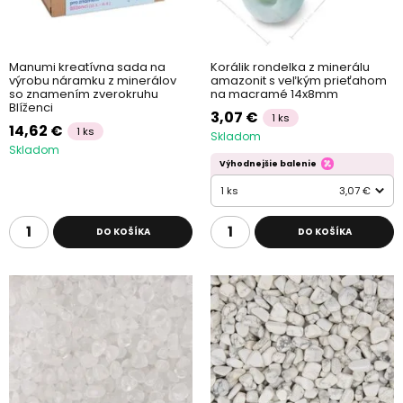
Manumi kreatívna sada na
Korálik rondelka z minerálu
výrobu náramku z minerálov
amazonit s veľkým prieťahom
so znamením zverokruhu
na macramé 14x8mm
Blíženci
3,07 €
1 ks
14,62 €
1 ks
Skladom
Skladom
Výhodnejšie balenie
1 ks
3,07 €
DO KOŠÍKA
DO KOŠÍKA