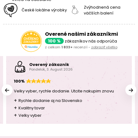
Zvýhodnená cena
České lokálne výrobky
väčších balení
Overené našimi zákazníkmi
100 %
zákazníkov nás odporúča
z celkom
1 833+
recenzií -
zobraziť všetko
Overený zákazník
Pondelok, 3. August 2026
100%
Velky vyber, rychle dodanie. Utcite nakupim znovu
+
Rychle dodanie aj na Slovensko
+
Kvalitny tovar
+
Velky vyber