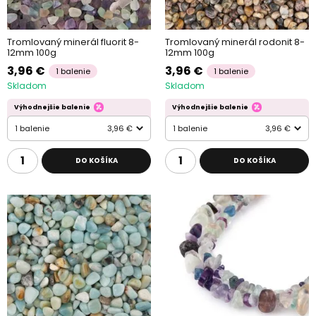
Tromlovaný minerál fluorit 8-
Tromlovaný minerál rodonit 8-
12mm 100g
12mm 100g
3,96 €
3,96 €
1 balenie
1 balenie
Skladom
Skladom
Výhodnejšie balenie
Výhodnejšie balenie
1 balenie
3,96 €
1 balenie
3,96 €
DO KOŠÍKA
DO KOŠÍKA