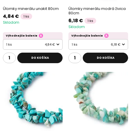
Úlomky minerálu unakit 80cm
Úlomky minerálu modrá živica
80cm
4,84 €
1 ks
6,18 €
1 ks
Skladom
Skladom
Výhodnejšie balenie
Výhodnejšie balenie
1 ks
4,84 €
1 ks
6,18 €
DO KOŠÍKA
DO KOŠÍKA