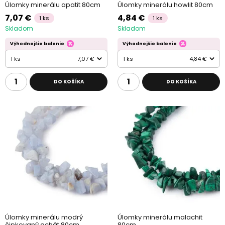
Úlomky minerálu apatit 80cm
Úlomky minerálu howlit 80cm
7,07 €
4,84 €
1 ks
1 ks
Skladom
Skladom
Výhodnejšie balenie
Výhodnejšie balenie
1 ks
7,07 €
1 ks
4,84 €
DO KOŠÍKA
DO KOŠÍKA
Úlomky minerálu modrý
Úlomky minerálu malachit
čipkovaný achát 80cm
80cm