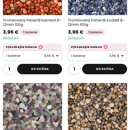
Tromlovaný minerál karneol 8-
Tromlovaný minerál sodalit 8-
12mm 100g
12mm 100g
3,96 €
3,96 €
1 balenie
1 balenie
Skladom
Skladom
Výhodnejšie balenie
Výhodnejšie balenie
1 balenie
3,96 €
1 balenie
3,96 €
DO KOŠÍKA
DO KOŠÍKA