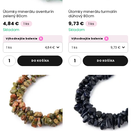
Úlomky minerálu aventurín
Úlomky minerálu turmalín
zelený 80cm
dúhový 80cm
4,84 €
9,73 €
1 ks
1 ks
Skladom
Skladom
Výhodnejšie balenie
Výhodnejšie balenie
1 ks
4,84 €
1 ks
9,73 €
DO KOŠÍKA
DO KOŠÍKA