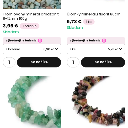
Tromlovaný minerál amazonit
Úlomky minerálu fluorit 80cm
8-12mm 100g
5,73 €
1 ks
3,96 €
1 balenie
Skladom
Skladom
Výhodnejšie balenie
Výhodnejšie balenie
1 balenie
3,96 €
1 ks
5,73 €
DO KOŠÍKA
DO KOŠÍKA