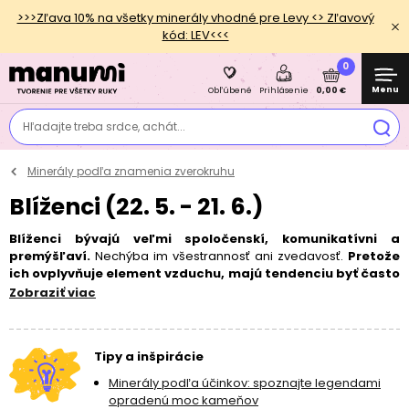
>>>Zľava 10% na všetky minerály vhodné pre Levy <> Zľavový
kód: LEV<<<
0
Menu
0,00 €
Obľúbené
Prihlásenie
Hľadajte treba srdce, achát...
Minerály podľa znamenia zverokruhu
Blíženci (22. 5. - 21. 6.)
Blíženci bývajú veľmi spoločenskí, komunikatívni a
premýšľaví.
Nechýba im všestrannosť ani zvedavosť.
Pretože
ich ovplyvňuje element vzduchu, majú tendenciu byť často
v pohybe a nevydržia príliš dlho pri jednej záľube.
Veľmi
Zobraziť viac
rýchlo sa prispôsobujú novým situáciám.
Sú známi svojou
živosťou a energiou, čo z nich často robia vyhľadávané
spoločníkmi. Väčšinou sa o nich hovorí ako o majstroch slova,
Tipy a inšpirácie
pretože majú schopnosť vyjadrovať svoje myšlienky a názory s
nebývalou ľahkosťou. Aj z tohto dôvodu mávajú radi diskusie.
Minerály podľa účinkov: spoznajte legendami
opradenú moc kameňov