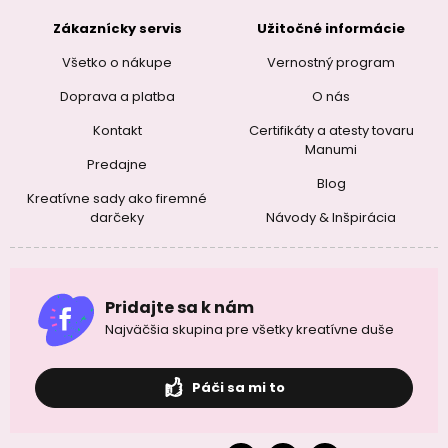
Zákaznícky servis
Užitočné informácie
Všetko o nákupe
Vernostný program
Doprava a platba
O nás
Kontakt
Certifikáty a atesty tovaru
Manumi
Predajne
Blog
Kreatívne sady ako firemné
darčeky
Návody & Inšpirácia
Pridajte sa k nám
Najväčšia skupina pre všetky kreatívne duše
Páči sa mi to