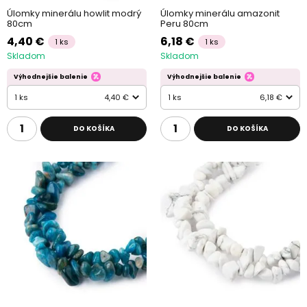
Úlomky minerálu howlit modrý
Úlomky minerálu amazonit
80cm
Peru 80cm
4,40 €
6,18 €
1 ks
1 ks
Skladom
Skladom
Výhodnejšie balenie
Výhodnejšie balenie
1 ks
4,40 €
1 ks
6,18 €
DO KOŠÍKA
DO KOŠÍKA