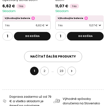
6,62 €
11,07 €
1 ks
1 ks
Skladom
Skladom
Výhodnejšie balenie
Výhodnejšie balenie
1 ks
6,62 €
1 ks
11,07 €
DO KOŠÍKA
DO KOŠÍKA
NAČÍTAŤ ĎALŠIE PRODUKTY
1
2
23
…
Doprava zadarmo už od 79
Výhodné spôsoby
€ a všetko skladom je
doručenia na Slovensko
ihneď na odoslanie