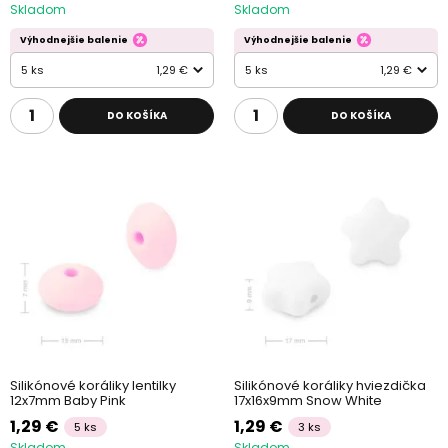
Skladom
Skladom
Výhodnejšie balenie
Výhodnejšie balenie
5 ks
1,29 €
5 ks
1,29 €
DO KOŠÍKA
DO KOŠÍKA
Silikónové koráliky lentilky
Silikónové koráliky hviezdička
12x7mm Baby Pink
17x16x9mm Snow White
1,29 €
1,29 €
5 ks
3 ks
Skladom
Skladom