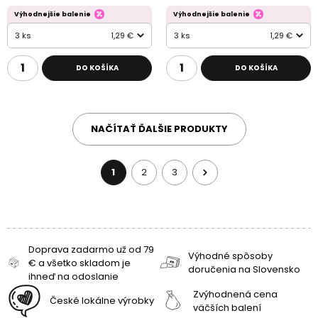
Výhodnejšie balenie
Výhodnejšie balenie
3 ks
1,29 €
3 ks
1,29 €
DO KOŠÍKA
DO KOŠÍKA
NAČÍTAŤ ĎALŠIE PRODUKTY
1
2
3
Doprava zadarmo už od 79
Výhodné spôsoby
€ a všetko skladom je
doručenia na Slovensko
ihneď na odoslanie
Zvýhodnená cena
České lokálne výrobky
väčších balení