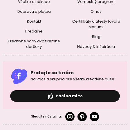
Všetko o nákupe
Vernostný program
Doprava a platba
O nás
Kontakt
Certifikáty a atesty tovaru
Manumi
Predajne
Blog
Kreatívne sady ako firemné
darčeky
Návody & Inšpirácia
Pridajte sa k nám
Najväčšia skupina pre všetky kreatívne duše
Páči sa mi to
Sledujte nás aj na: