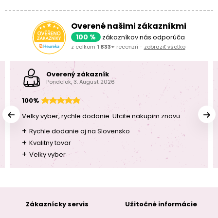
Overené našimi zákazníkmi
100 %
zákazníkov nás odporúča
z celkom
1 833+
recenzií -
zobraziť všetko
Overený zákazník
Pondelok, 3. August 2026
100%
Velky vyber, rychle dodanie. Utcite nakupim znovu
+
Rychle dodanie aj na Slovensko
+
Kvalitny tovar
+
Velky vyber
Zákaznícky servis
Užitočné informácie