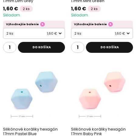
17mm Dim Grey
17mm Mint Green
1,60 €
1,60 €
2 ks
2 ks
Skladom
Skladom
Výhodnejšie balenie
Výhodnejšie balenie
2 ks
1,60 €
2 ks
1,60 €
DO KOŠÍKA
DO KOŠÍKA
Silikónové koráliky hexagón
Silikónové koráliky hexagón
17mm Pastel Blue
17mm Baby Pink