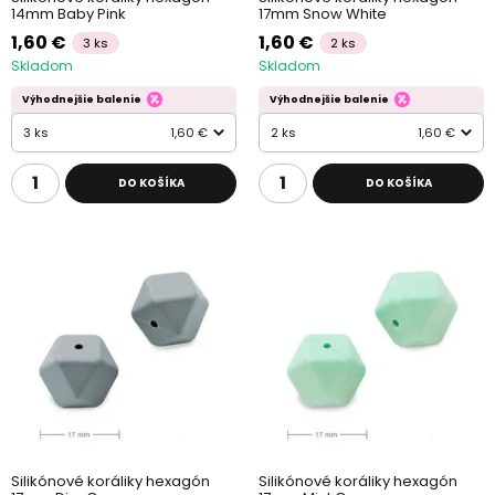
14mm Baby Pink
17mm Snow White
1,60 €
1,60 €
3 ks
2 ks
Skladom
Skladom
Výhodnejšie balenie
Výhodnejšie balenie
3 ks
1,60 €
2 ks
1,60 €
DO KOŠÍKA
DO KOŠÍKA
Silikónové koráliky hexagón
Silikónové koráliky hexagón