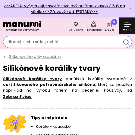
>>>AKCIA: Vyšperkujte svoj festivalový outfit so zľavou 3,5 € na
všetko <> Zľavový kód: FESTAKY<<<
0
Menu
0,00 €
Obľúbené
Prihlásenie
Hľadajte treba srdce, achát...
Silikonové koráliky a doplnky
Silikónové koráliky tvary
Silikónové koráliky tvary
ponúkajú koráliky vyrobené z
certifikovaného potravinárskeho silikónu
, ktorý sa používa
napríklad na výrobu foriem na pečenie. Používajú sa
predovšetkým na výrobu náhrdelníkov pre
dojčiace mamičky
a
Zobraziť viac
vďaka tomu sa im hovorí dojčiace alebo hryzacie korále.
Vzhľadom na ich materiál, ktorý je atestovaný na neškodnosť, ich
totiž bábätká môžu dávať do úst a stimulovať si tak boľavé ďasná.
Tipy a inšpirácie
Pri dojčení odpútavajú pozornosť a bábätká sa s nimi môžu hrať.
Tieto tvary slúžia ako doplnenie k základným
guľatým korálikom
Korále - kousátko
alebo
korálikom s písmenkami
, z ktorých môžete vytvoriť nielen