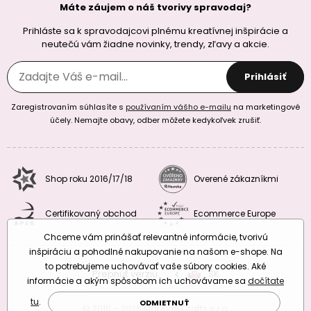
Máte záujem o náš tvorivy spravodaj?
Prihláste sa k spravodajcovi plnému kreatívnej inšpirácie a
neutečú vám žiadne novinky, trendy, zľavy a akcie.
Prihlásiť
Zaregistrovaním súhlasíte s
používaním vášho e-mailu
na marketingové
účely. Nemajte obavy, odber môžete kedykoľvek zrušiť.
Shop roku 2016/17/18
Overené zákazníkmi
Certifikovaný obchod
Ecommerce Europe
Chceme vám prinášať relevantné informácie, tvorivú
inšpiráciu a pohodlné nakupovanie na našom e-shope. Na
to potrebujeme uchovávať vaše súbory cookies. Aké
Prepnúť verziu:
CZ
SK
EU
RO
informácie a akým spôsobom ich uchovávame sa
dočítate
tu
.
ODMIETNUŤ
© 2010 – 2026 Manumi Crafts s.r.o.