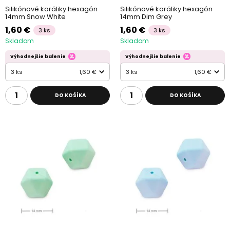
Silikónové koráliky hexagón
Silikónové koráliky hexagón
14mm Snow White
14mm Dim Grey
1,60 €
1,60 €
3 ks
3 ks
Skladom
Skladom
Výhodnejšie balenie
Výhodnejšie balenie
3 ks
1,60 €
3 ks
1,60 €
DO KOŠÍKA
DO KOŠÍKA