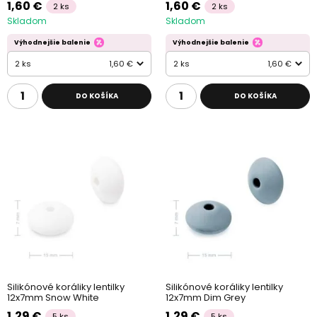
1,60 €
1,60 €
2 ks
2 ks
Skladom
Skladom
Výhodnejšie balenie
Výhodnejšie balenie
2 ks
1,60 €
2 ks
1,60 €
DO KOŠÍKA
DO KOŠÍKA
Silikónové koráliky lentilky
Silikónové koráliky lentilky
12x7mm Snow White
12x7mm Dim Grey
1,29 €
1,29 €
5 ks
5 ks