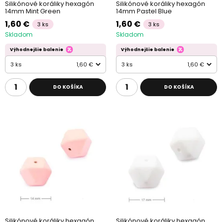
Silikónové koráliky hexagón
Silikónové koráliky hexagón
14mm Mint Green
14mm Pastel Blue
1,60 €
1,60 €
3 ks
3 ks
Skladom
Skladom
Výhodnejšie balenie
Výhodnejšie balenie
3 ks
1,60 €
3 ks
1,60 €
DO KOŠÍKA
DO KOŠÍKA
Silikónové koráliky hexagón
Silikónové koráliky hexagón