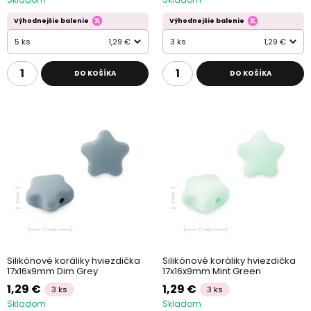
Výhodnejšie balenie
Výhodnejšie balenie
5 ks
1,29 €
3 ks
1,29 €
DO KOŠÍKA
DO KOŠÍKA
Silikónové koráliky hviezdička
Silikónové koráliky hviezdička
17x16x9mm Dim Grey
17x16x9mm Mint Green
1,29 €
1,29 €
3 ks
3 ks
Skladom
Skladom