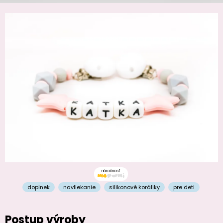
náročnosť
doplnek
navliekanie
silikonové koráliky
pre deti
Postup výroby