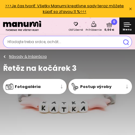
>>>Je čas tvoriť: Všetky Manumi kreatívne sady teraz môžete
kúpiť so zľavou 11 %<<<
0
Menu
0,00 €
Obľúbené
Prihlásenie
Hľadajte treba srdce, achát...
Návody & Inšpirácia
Řetěz na kočárek 3
Fotogaléria
Postup výroby