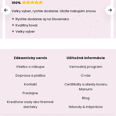
100%
Velky vyber, rychle dodanie. Utcite nakupim znovu
+
Rychle dodanie aj na Slovensko
+
Kvalitny tovar
+
Velky vyber
Zákaznícky servis
Užitočné informácie
Všetko o nákupe
Vernostný program
Doprava a platba
O nás
Kontakt
Certifikáty a atesty tovaru
Manumi
Predajne
Blog
Kreatívne sady ako firemné
darčeky
Návody & Inšpirácia