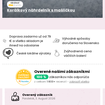
náročnosť
Korálkový náhrdelník s mašličkou
Doprava zadarmo už od 79
Výhodné spôsoby
€ a všetko skladom je
doručenia na Slovensko
ihneď na odoslanie
Zvýhodnená cena
České lokálne výrobky
väčších balení
Overené našimi zákazníkmi
100 %
zákazníkov nás odporúča
z celkom
1 833+
recenzií -
zobraziť všetko
Overený zákazník
Pondelok, 3. August 2026