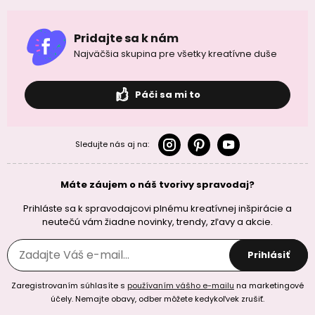
Pridajte sa k nám
Najväčšia skupina pre všetky kreatívne duše
Páči sa mi to
Sledujte nás aj na:
Máte záujem o náš tvorivy spravodaj?
Prihláste sa k spravodajcovi plnému kreatívnej inšpirácie a
neutečú vám žiadne novinky, trendy, zľavy a akcie.
Prihlásiť
Zaregistrovaním súhlasíte s
používaním vášho e-mailu
na marketingové
účely. Nemajte obavy, odber môžete kedykoľvek zrušiť.