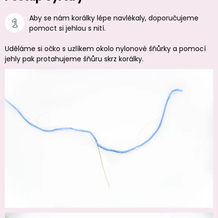
Aby se nám korálky lépe navlékaly, doporučujeme
pomoct si jehlou s nití.
Uděláme si očko s uzlíkem okolo nylonové šňůrky a pomocí
jehly pak protahujeme šňůru skrz korálky.