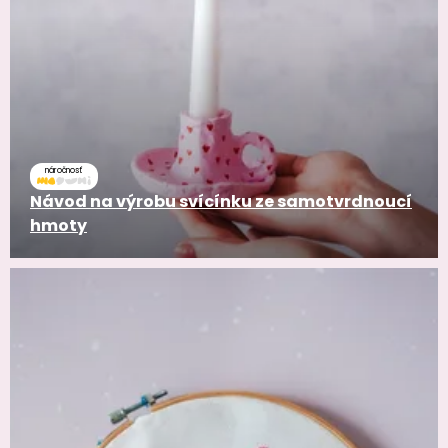
náročnosť
Návod na výrobu svícínku ze samotvrdnoucí
hmoty