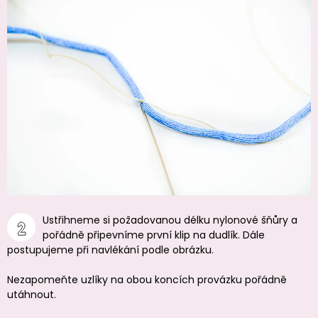
Ustřihneme si požadovanou délku nylonové šňůry a
pořádně připevníme první klip na dudlík. Dále
postupujeme při navlékání podle obrázku.
Nezapomeňte uzlíky na obou koncích provázku pořádně
utáhnout.