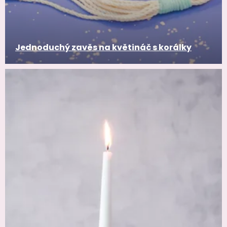
Jednoduchý zavěs na květináč s korálky