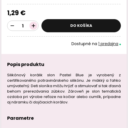
1,29 €
DO KOŠÍKA
Dostupné na
1 predajna
Popis produktu
Silikónový korálik slon Pastel Blue je vyrobený z
certifikovaného potravinárskeho silikónu. Je mäkký a ľahko
umývateľný. Deti sloníka môžu hrýzť a stimulovať si tak ďasná
behom prerezávania zúbkov. Zároveň je slon tematická
ozdoba pri výrobe reťaze na kočiar alebo cumlík, prípadne
aj náramku či dojčiacich korálov.
Parametre