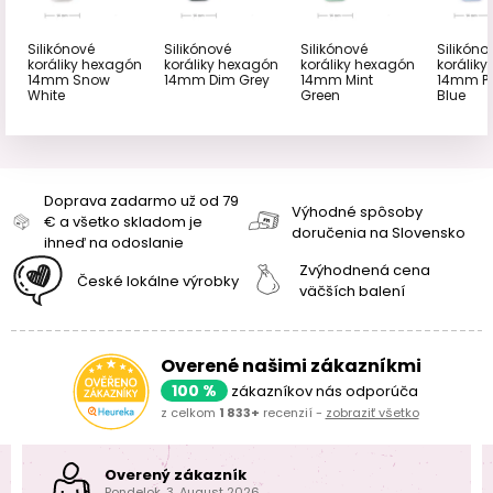
Silikónové
Silikónové
Silikónové
Silikóno
koráliky hexagón
koráliky hexagón
koráliky hexagón
korálik
14mm Snow
14mm Dim Grey
14mm Mint
14mm Pa
White
Green
Blue
Doprava zadarmo už od 79
Výhodné spôsoby
€ a všetko skladom je
doručenia na Slovensko
ihneď na odoslanie
Zvýhodnená cena
České lokálne výrobky
väčších balení
Overené našimi zákazníkmi
100 %
zákazníkov nás odporúča
z celkom
1 833+
recenzií -
zobraziť všetko
Overený zákazník
Pondelok, 3. August 2026