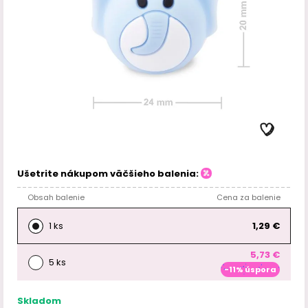
Ušetrite nákupom väčšieho balenia:
Obsah balenie
Cena za balenie
1 ks
1,29 €
5,73 €
5 ks
-11% úspora
Skladom