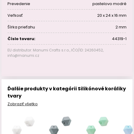
Prevedenie
pastelovo modré
Veľkosť
20 x 24 x 16 mm
Šírka prieťahu
2 mm
Číslo tovaru:
44319-1
EU distributor: Manumi Crafts s.r.o., IČO/ID: 24260452,
info@manumi.cz
Ďalšie produkty v kategórii Silikónové koráliky
tvary
Zobraziť všetko