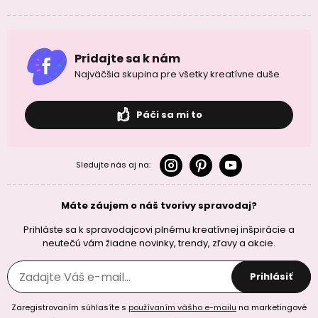
Pridajte sa k nám
Najväčšia skupina pre všetky kreatívne duše
Páči sa mi to
Sledujte nás aj na:
Máte záujem o náš tvorivy spravodaj?
Prihláste sa k spravodajcovi plnému kreatívnej inšpirácie a
neutečú vám žiadne novinky, trendy, zľavy a akcie.
Prihlásiť
Zaregistrovaním súhlasíte s
používaním vášho e-mailu
na marketingové