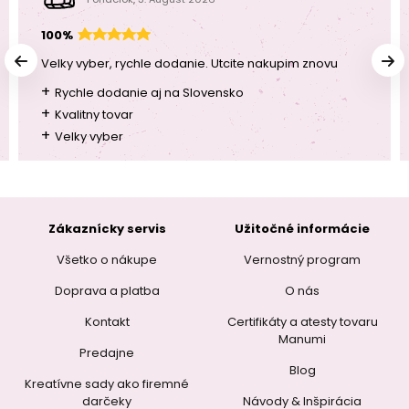
100%
Velky vyber, rychle dodanie. Utcite nakupim znovu
+
Rychle dodanie aj na Slovensko
+
Kvalitny tovar
+
Velky vyber
Zákaznícky servis
Užitočné informácie
Všetko o nákupe
Vernostný program
Doprava a platba
O nás
Kontakt
Certifikáty a atesty tovaru
Manumi
Predajne
Blog
Kreatívne sady ako firemné
darčeky
Návody & Inšpirácia