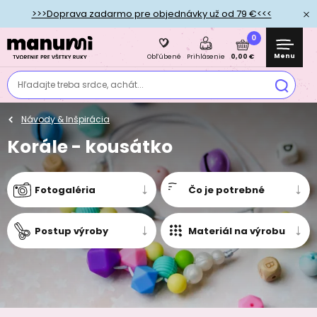
>>>Doprava zadarmo pre objednávky už od 79 €<<<
0
Menu
0,00 €
Obľúbené
Prihlásenie
Hľadajte treba srdce, achát...
Návody & Inšpirácia
Korále - kousátko
Fotogaléria
Čo je potrebné
Postup výroby
Materiál na výrobu