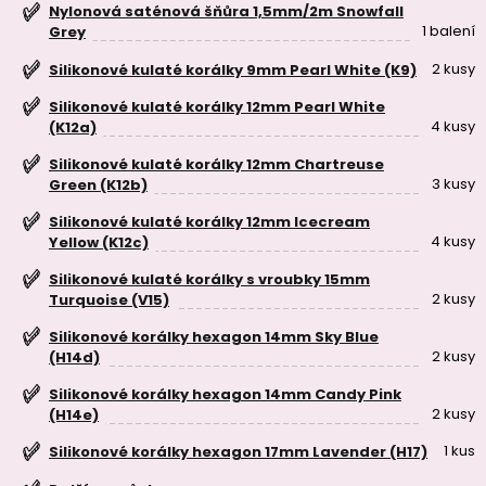
Nylonová saténová šňůra 1,5mm/2m Snowfall
1 balení
Grey
2 kusy
Silikonové kulaté korálky 9mm Pearl White (K9)
Silikonové kulaté korálky 12mm Pearl White
4 kusy
(K12a)
Silikonové kulaté korálky 12mm Chartreuse
3 kusy
Green (K12b)
Silikonové kulaté korálky 12mm Icecream
4 kusy
Yellow (K12c)
Silikonové kulaté korálky s vroubky 15mm
2 kusy
Turquoise (V15)
Silikonové korálky hexagon 14mm Sky Blue
2 kusy
(H14d)
Silikonové korálky hexagon 14mm Candy Pink
2 kusy
(H14e)
1 kus
Silikonové korálky hexagon 17mm Lavender (H17)