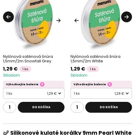
Nylónová saténová šnúra
Nylónová saténová šnúra
1,5mm/2m Snowfall Grey
1,5mm/2m White
1,29 €
1,29 €
1 ks
1 ks
Skladom
Skladom
Výhodnejšie balenie
Výhodnejšie balenie
1 ks
1,29 €
1 ks
1,29 €
DO KOŠÍKA
DO KOŠÍKA
Silikonové kulaté korálky 9mm Pearl White