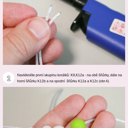
Navlékněte první skupinu korálků: K9,K12a - na obě šňůrky, dále na
horní šňůrku K12b a na spodní šňůrku K12a a K12c (obr.4).