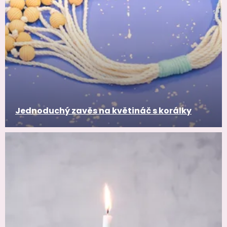
Jednoduchý zavěs na květináč s korálky