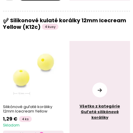
Silikonové kulaté korálky 12mm Icecream
Yellow (K12c)
4 kusy
Všetko z kategórie
Silikónové guľaté koráliky
12mm Icecream Yellow
Guľaté silikónové
koráliky
1,29 €
4 ks
Skladom