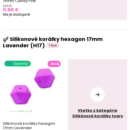
14mm Candy Pink
1,60 €
0,96 €
Nie je dostupné
Silikonové korálky hexagon 17mm
Lavender (H17)
1 kus
Výpredaj
-80
Všetko z kategórie
Silikónové koráliky tvary
Silikónové koráliky hexagón
17mm Lavender