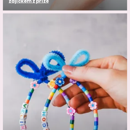
zajíčkem z příze