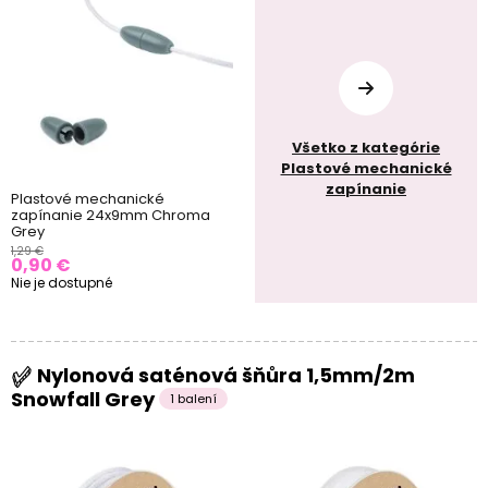
Všetko z kategórie
Plastové mechanické
zapínanie
Plastové mechanické
zapínanie 24x9mm Chroma
Grey
1,29 €
0,90 €
Nie je dostupné
Nylonová saténová šňůra 1,5mm/2m
Snowfall Grey
1 balení