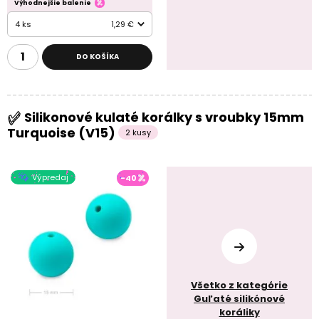
Výhodnejšie balenie
4 ks
1,29 €
DO KOŠÍKA
Silikonové kulaté korálky s vroubky 15mm
Turquoise (V15)
2 kusy
Výpredaj
-40
Všetko z kategórie
Guľaté silikónové
koráliky