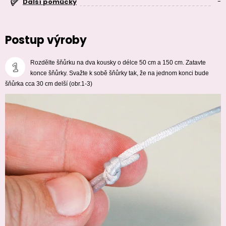
-
Další pomůcky
Postup výroby
Rozdělte šňůrku na dva kousky o délce 50 cm a 150 cm. Zatavte
konce šňůrky. Svažte k sobě šňůrky tak, že na jednom konci bude
šňůrka cca 30 cm delší (obr.1-3)