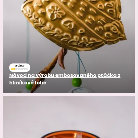
náročnosť
Návod na výrobu embosovaného ptáčka z
hliníkové fólie