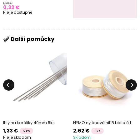
1,60 €
0,32 €
Nie je dostupné
Další pomůcky
Ihly na koráliky 40mm 5ks
NYMO nylónová niť B biela č.1
1,33 €
2,62 €
5 ks
1 ks
Nie je skladom
Skladom