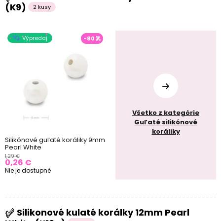
(K9)
2 kusy
Výpredaj
-80
Všetko z kategórie
Guľaté silikónové
koráliky
Silikónové guľaté koráliky 9mm
Pearl White
1,29 €
0,26 €
Nie je dostupné
Silikonové kulaté korálky 12mm Pearl