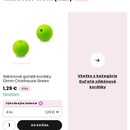
Všetko z kategórie
Silikónové guľaté koráliky
12mm Chartreuse Green
Guľaté silikónové
koráliky
1,29 €
4 ks
Skladom
Výhodnejšie balenie
4 ks
1,29 €
DO KOŠÍKA