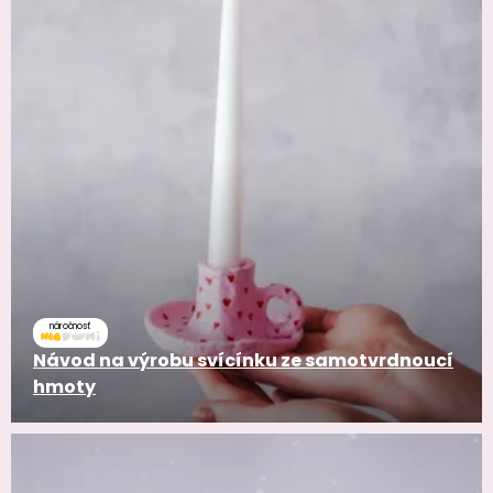
náročnosť
Návod na výrobu svícínku ze samotvrdnoucí
hmoty