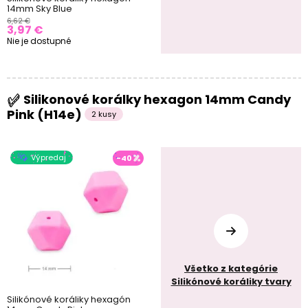
14mm Sky Blue
6,62 €
3,97 €
Nie je dostupné
Silikonové korálky hexagon 14mm Candy
Pink (H14e)
2 kusy
Výpredaj
-40
Všetko z kategórie
Silikónové koráliky tvary
Silikónové koráliky hexagón