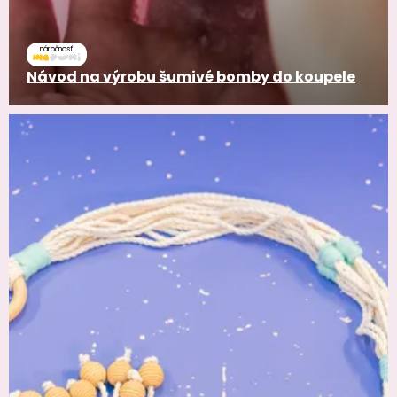
náročnosť
Návod na výrobu šumivé bomby do koupele