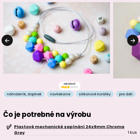
náročnosť
náhrdelník
,
doplnek
navliekanie
silikonové koráliky
pre deti
Čo je potrebné na výrobu
Plastové mechanické zapínání 24x9mm Chroma
1 kus
Grey