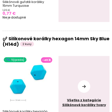
Silikónové guľaté koráliky
15mm Turquoise
1,29 €
0,77 €
Nie je dostupné
Silikonové korálky hexagon 14mm Sky Blue
(H14d)
2 kusy
Výpredaj
-40
Všetko z kategórie
Silikónové koráliky tvary
Silikónové koráliky hexagón