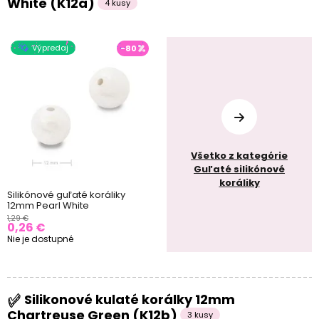
White (K12a)
4 kusy
Výpredaj
-80
Všetko z kategórie
Guľaté silikónové
koráliky
Silikónové guľaté koráliky
12mm Pearl White
1,29 €
0,26 €
Nie je dostupné
Silikonové kulaté korálky 12mm
Chartreuse Green (K12b)
3 kusy