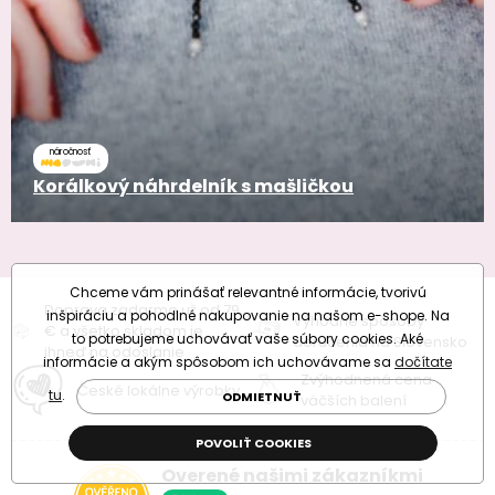
náročnosť
Korálkový náhrdelník s mašličkou
Chceme vám prinášať relevantné informácie, tvorivú
Doprava zadarmo už od 79
inšpiráciu a pohodlné nakupovanie na našom e-shope. Na
Výhodné spôsoby
€ a všetko skladom je
to potrebujeme uchovávať vaše súbory cookies. Aké
doručenia na Slovensko
ihneď na odoslanie
informácie a akým spôsobom ich uchovávame sa
dočítate
Zvýhodnená cena
České lokálne výrobky
tu
.
ODMIETNUŤ
väčších balení
POVOLIŤ COOKIES
Overené našimi zákazníkmi