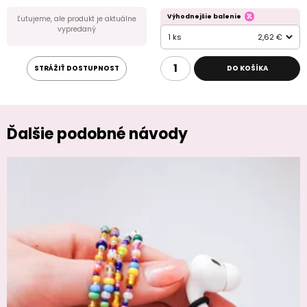
Výhodnejšie balenie
Ľutujeme, ale produkt je aktuálne
vypredaný
1 ks
2,62 €
STRÁŽIŤ DOSTUPNOST
DO KOŠÍKA
Ďalšie podobné návody