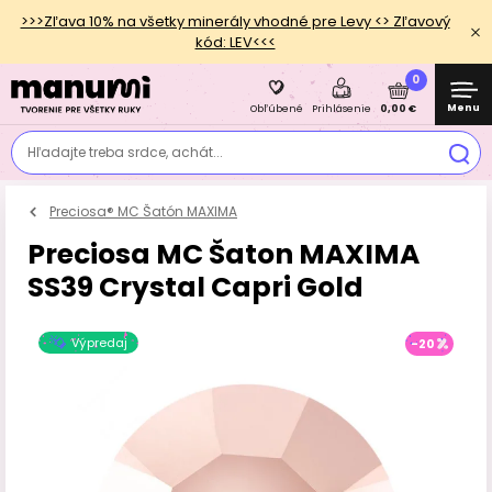
>>>Zľava 10% na všetky minerály vhodné pre Levy <> Zľavový
kód: LEV<<<
0
Menu
0,00 €
Obľúbené
Prihlásenie
Hľadajte treba srdce, achát...
Preciosa® MC Šatón MAXIMA
Preciosa MC Šaton MAXIMA
SS39 Crystal Capri Gold
Výpredaj
-20