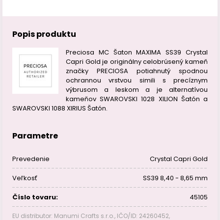
Popis produktu
Preciosa MC Šaton MAXIMA SS39 Crystal
Capri Gold je originálny celobrúsený kameň
značky PRECIOSA potiahnutý spodnou
ochrannou vrstvou simili s precíznym
výbrusom a leskom a je alternatívou
kameňov SWAROVSKI 1028 XILION Šatón a
SWAROVSKI 1088 XIRIUS Šatón.
Parametre
Prevedenie
Crystal Capri Gold
Veľkosť
SS39 8,40 - 8,65 mm
Číslo tovaru:
45105
EU distributor: Manumi Crafts s.r.o., IČO/ID: 24260452,