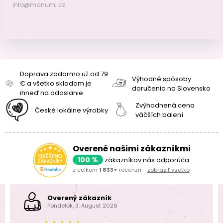
info@manumi.cz
Doprava zadarmo už od 79
Výhodné spôsoby
€ a všetko skladom je
doručenia na Slovensko
ihneď na odoslanie
Zvýhodnená cena
České lokálne výrobky
väčších balení
Overené našimi zákazníkmi
100 %
zákazníkov nás odporúča
z celkom
1 833+
recenzií -
zobraziť všetko
Overený zákazník
Pondelok, 3. August 2026