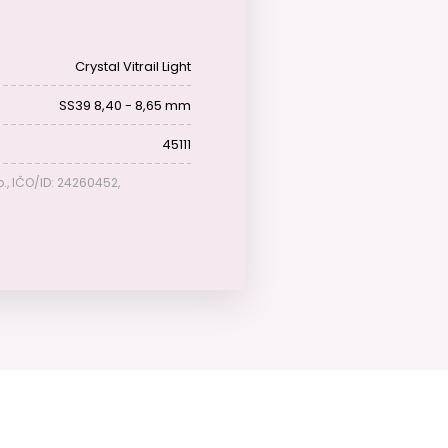
Crystal Vitrail Light
SS39 8,40 - 8,65 mm
45111
o., IČO/ID: 24260452,