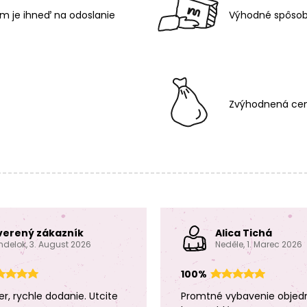
m je ihneď na odoslanie
Výhodné spôsob
Zvýhodnená cen
verený zákazník
Alica Tichá
ndelok, 3. August 2026
Neděle, 1. Marec 2026
100%
er, rychle dodanie. Utcite
Promtné vybavenie objed