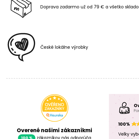
Doprava zadarmo už od 79 € a všetko sklado
České lokálne výrobky
O
Po
100%
Overené našimi zákazníkmi
Velky vyb
zákazníkov nás odporúča
100 %