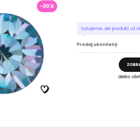
-20
Ľutujeme, ale produkt už n
Predaj ukončený
ZOBR
alebo vše