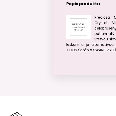
Popis produktu
Preciosa
Crystal Vi
celobrúsen
potiahnu
vrstvou sim
leskom a je alternatívo
XILION Šatón a SWAROVSKI 1