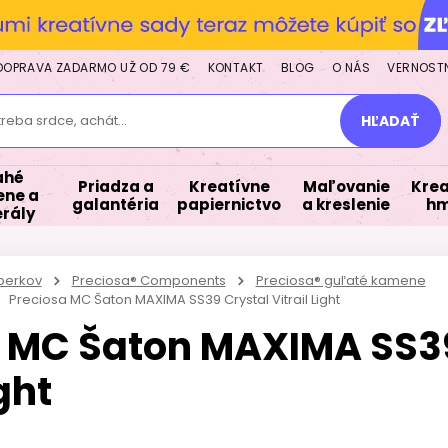
DOPRAVA ZADARMO UŽ OD 79 €
KONTAKT
BLOG
O NÁS
VERNOST
treba srdce, achát...
HĽADAŤ
ahé
Priadza a
Kreatívne
Maľovanie
Krea
ne a
galantéria
papiernictvo
a kreslenie
hm
rály
šperkov
Preciosa® Components
Preciosa® guľaté kamene
Preciosa MC Šaton MAXIMA SS39 Crystal Vitrail Light
 MC Šaton MAXIMA SS39
ight