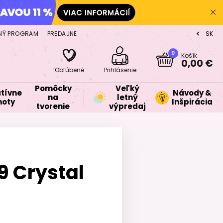
NÝ PROGRAM
PREDAJNE
SK
CZ
0
Košík
0,00 €
Obľúbené
Prihlásenie
Pomôcky
Veľký
tívne
Návody &
na
letný
oty
Inšpirácia
tvorenie
výpredaj
 Crystal