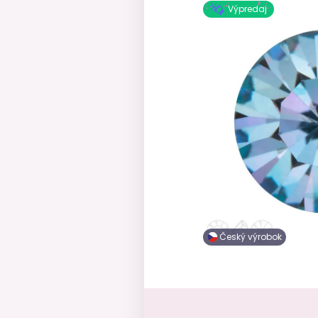
Výpredaj
Český výrobok