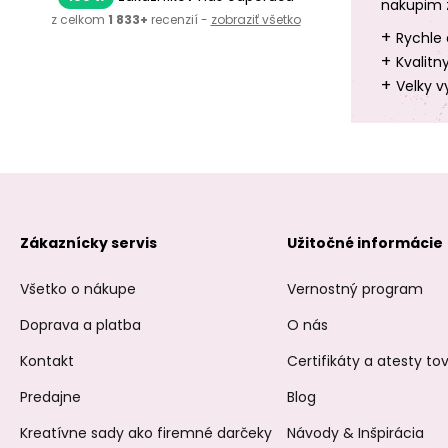
nakupim 
z celkom
1 833+
recenzií -
zobraziť všetko
+
Rychle 
+
Kvalitn
+
Velky v
Zákaznícky servis
Užitočné informácie
Všetko o nákupe
Vernostný program
Doprava a platba
O nás
Kontakt
Certifikáty a atesty t
Predajne
Blog
Kreatívne sady ako firemné darčeky
Návody & Inšpirácia