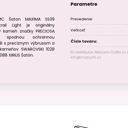
Parametre
 MC Šaton MAXIMA SS39
Prevedenie
trail Light je originálny
Veľkosť
ý kameň značky PRECIOSA
tý spodnou ochrannou
Číslo tovaru:
ili s precíznym výbrusom a
u kameňov SWAROVSKI 1028
EU distributor: Manumi Crafts s.r.
088 XIRIUS Šatón.
info@manumi.cz