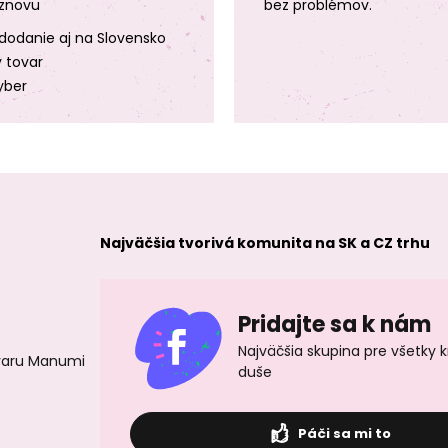
znovu
bez problémov.
dodanie aj na Slovensko
y tovar
yber
Najväčšia tvorivá komunita na SK a CZ trhu
Pridajte sa k nám
Najväčšia skupina pre všetky 
ovaru Manumi
duše
Páči sa mi to