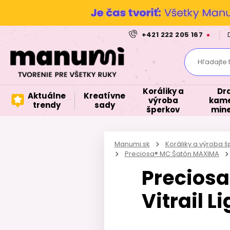
+421 222 205 167
Hľadajte 
Koráliky a
Dr
Aktuálne
Kreatívne
výroba
kame
trendy
sady
šperkov
mine
Manumi.sk
Koráliky a výroba 
Preciosa® MC Šatón MAXIMA
Preciosa
Vitrail L