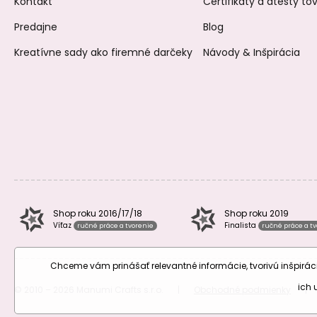
Kontakt
Certifikáty a atesty t
Predajne
Blog
Kreatívne sady ako firemné darčeky
Návody & Inšpirácia
Shop roku 2016/17/18
Shop roku 2019
Víťaz
Finalista
ručné práce a tvorenie
ručné práce a t
Chceme vám prinášať relevantné informácie, tvorivú inšpir
ich
© 2010 – 2026 Manumi Crafts s.r.o.
|
Obchodné podmienky
|