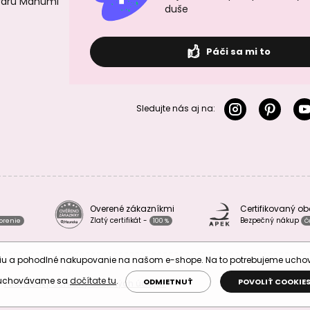
ovaru Manumi
duše
Páči sa mi to
Sledujte nás aj na:
Overené zákazníkmi
Certifikovaný o
Zlatý certifikát -
Bezpečný nákup
vorenie
100 %
Č
áciu a pohodlné nakupovanie na našom e-shope. Na to potrebujeme uch
 uchovávame sa
dočítate tu
.
ODMIETNUŤ
POVOLIŤ COOKIE
Podmienky ochrany osobných údajov