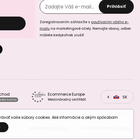
Prihlásiť
Filc / plsť
Filc / plsť
Zaregistrovaním súhlasíte s
používaním vášho e-
vianočný motív s
vianočný motív s
mailu
na marketingové účely. Nemajte obavy, odber
vločkami 1mm
hviezdami 1mm
béžový
biely
môžete kedykoľvek zrušiť.
Filc / plsť
Filc / plsť
vianočný motív s
vianočný motív s
bchod
Ecommerce Europe
hviezdami 1mm
hviezdami 1mm
CZ
SK
EU
tmavozelený
červený
Medzinárodný certifikát
eská kvalita
ovávať vaše súbory cookies. Aké informácie a akým spôsobom
S
Webdesign
valas.cz
|
E-shop vytvorila
Simplia.cz