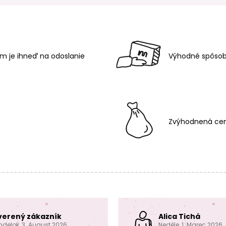
m je ihneď na odoslanie
Výhodné spôsob
Zvýhodnená cen
verený zákazník
Alica Tichá
ndelok, 3. August 2026
Neděle, 1. Marec 2026