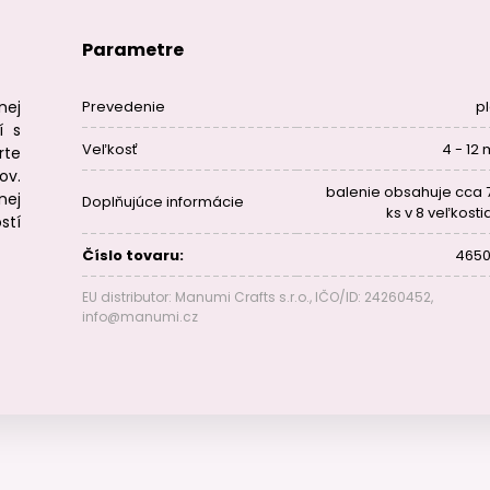
Parametre
nej
Prevedenie
pl
í s
Veľkosť
4 - 12
rte
ov.
balenie obsahuje cca 
nej
Doplňujúce informácie
ks v 8 veľkosti
stí
Číslo tovaru:
4650
EU distributor: Manumi Crafts s.r.o., IČO/ID: 24260452,
info@manumi.cz