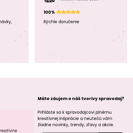
100%
návky,
Rýchle doručenie
Dekoračná
Dekoračná
chlpatá priadza
chlpatá priadza
6m bielo-vínová
6m červená
Filc / plsť
Filc / plsť
vianočný motív s
vianočný motív s
vločkami 1mm
vločkami 1mm
Máte záujem o náš tvorivy spravodaj?
tmavozelený
krémový
Prihláste sa k spravodajcovi plnému
kreatívnej inšpirácie a neutečú vám
žiadne novinky, trendy, zľavy a akcie.
kreatívne