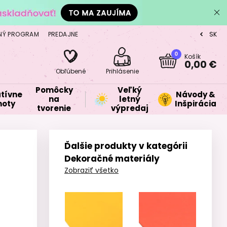
NÝ PROGRAM
PREDAJNE
SK
CZ
0
Košík
0,00 €
Obľúbené
Prihlásenie
Pomôcky
Veľký
tívne
Návody &
na
letný
oty
Inšpirácia
tvorenie
výpredaj
Ďalšie produkty v kategórii
Dekoračné materiály
Zobraziť všetko