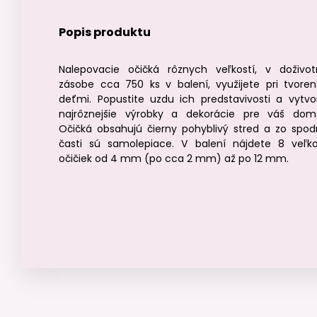
Popis produktu
Nalepovacie očičká rôznych veľkostí, v doživot
zásobe cca 750 ks v balení, využijete pri tvoren
deťmi. Popustite uzdu ich predstavivosti a vytvo
najrôznejšie výrobky a dekorácie pre váš dom
Očičká obsahujú čierny pohyblivý stred a zo spod
časti sú samolepiace. V balení nájdete 8 veľko
očičiek od 4 mm (po cca 2 mm) až po 12 mm.