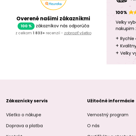
100%
Overené našimi zákazníkmi
Velky vyb
zákazníkov nás odporúča
100 %
nakupim 
z celkom
1 833+
recenzií -
zobraziť všetko
+
Rychle 
+
Kvalitn
+
Velky v
Zákaznícky servis
Užitočné informácie
Všetko o nákupe
Vernostný program
Doprava a platba
O nás