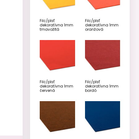
Filc/plsť
Filc/plsť
dekoratívna 1mm
dekoratívna 1mm
tmavožltá
oranžová
Filc/plsť
Filc/plsť
dekoratívna 1mm
dekoratívna 1mm
červená
bordó