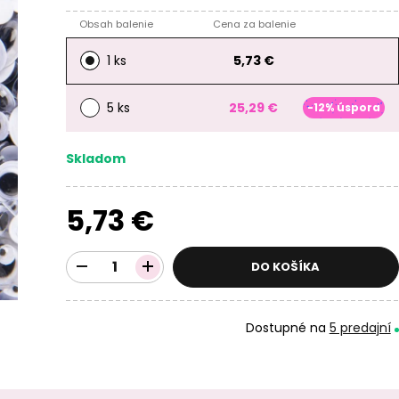
Obsah balenie
Cena za balenie
1 ks
5,73 €
5 ks
25,29 €
-12% úspora
Skladom
5,73 €
DO KOŠÍKA
Dostupné na
5 predajní