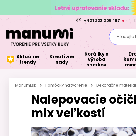
+421 222 205 167
Hľadajte 
Koráliky a
Dr
Aktuálne
Kreatívne
výroba
kame
trendy
sady
šperkov
mine
Manumi.sk
Pomôcky na tvorenie
Dekoračné materiál
Nalepovacie očič
mix veľkostí