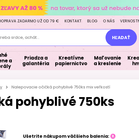
DOPRAVA ZADARMO UŽ OD 79 €
KONTAKT
BLOG
O NÁS
VERNOST
treba srdce, achát...
HĽADAŤ
ahé
Priadza a
Kreatívne
Maľovanie
Krea
ne a
galantéria
papiernictvo
a kreslenie
hm
rály
y
Nalepovacie očičká pohyblivé 750ks mix veľkostí
ká pohyblivé 750ks
Ušetrite nákupom väčšieho balenia: