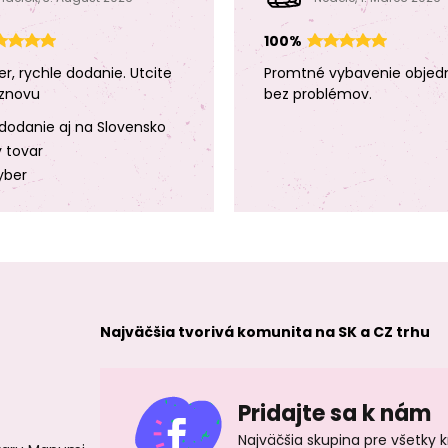
100%
er, rychle dodanie. Utcite
Promtné vybavenie objed
znovu
bez problémov.
dodanie aj na Slovensko
y tovar
yber
Najväčšia tvorivá komunita na SK a CZ trhu
Pridajte sa k nám
Najväčšia skupina pre všetky 