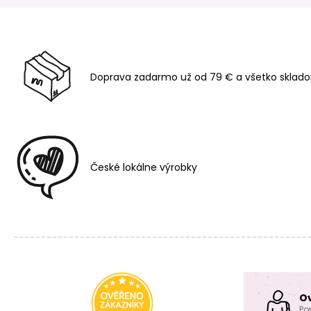
Doprava zadarmo už od 79 € a všetko sklado
České lokálne výrobky
O
Po