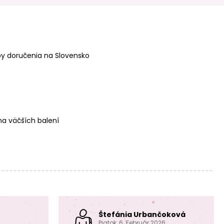
y doručenia na Slovensko
Filc/plsť
Filc/plsť
dekoratívna 3mm
dekoratívna 3mm
oranžová
ružová
a väčších balení
Dekoračná
Dekoračná
chlpatá priadza
chlpatá priadza
6m svetlosivá
6m béžová
Štefánia Urbančoková
Piatok, 6. Február 2026