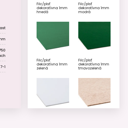
Filc/plsť
Filc/plsť
dekoratívna 1mm
dekoratívna 1mm
hnedá
modrá
ast
 mm
750
ach
Filc/plsť
Filc/plsť
dekoratívna 1mm
dekoratívna 1mm
7-1
zelená
tmavozelená
Filc/plsť
Filc/plsť
dekoratívna 3mm
dekoratívna 3mm
biela
béžová