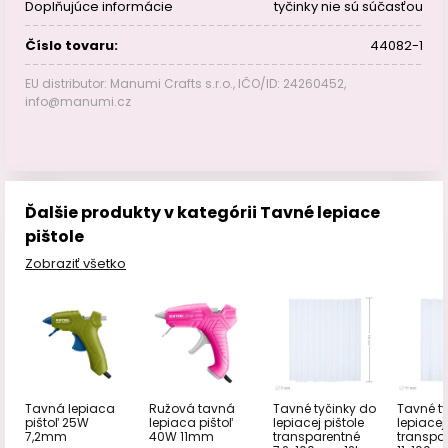
Doplňujúce informácie
tyčinky nie sú súčasťou
Číslo tovaru:
44082-1
EU distributor: Manumi Crafts s.r.o., IČO/ID: 24260452,
info@manumi.cz
Ďalšie produkty v kategórii Tavné lepiace
pištole
Zobraziť všetko
Tavná lepiaca
Ružová tavná
Tavné tyčinky do
Tavné t
pištoľ 25W
lepiaca pištoľ
lepiacej pištole
lepiacej
7,2mm
40W 11mm
transparentné
transpa