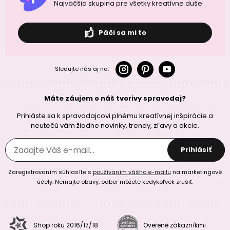
Najväčšia skupina pre všetky kreatívne duše
Páči sa mi to
Sledujte nás aj na:
Máte záujem o náš tvorivy spravodaj?
Prihláste sa k spravodajcovi plnému kreatívnej inšpirácie a
neutečú vám žiadne novinky, trendy, zľavy a akcie.
Prihlásiť
Zaregistrovaním súhlasíte s
používaním vášho e-mailu
na marketingové
účely. Nemajte obavy, odber môžete kedykoľvek zrušiť.
Shop roku 2016/17/18
Overené zákazníkmi