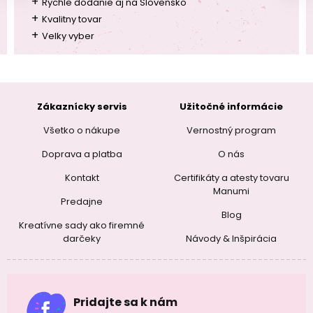
+
Rychle dodanie aj na Slovensko
+
Kvalitny tovar
+
Velky vyber
Zákaznícky servis
Užitočné informácie
Všetko o nákupe
Vernostný program
Doprava a platba
O nás
Kontakt
Certifikáty a atesty tovaru
Manumi
Predajne
Blog
Kreatívne sady ako firemné
darčeky
Návody & Inšpirácia
Pridajte sa k nám