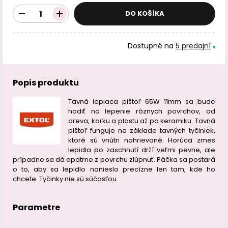
DO KOŠÍKA
Dostupné na
5 predajní
Popis produktu
Tavná lepiaca pištoľ 65W 11mm sa bude
hodiť na lepenie rôznych povrchov, od
dreva, korku a plastu až po keramiku. Tavná
pištoľ funguje na základe tavných tyčiniek,
ktoré sú vnútri nahrievané. Horúca zmes
lepidla po zaschnutí drží veľmi pevne, ale
prípadne sa dá opatrne z povrchu zlúpnuť. Páčka sa postará
o to, aby sa lepidlo nanieslo precízne len tam, kde ho
chcete. Tyčinky nie sú súčasťou.
Parametre