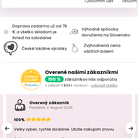
7,2x100mm 12ks
11x100m
Doprava zadarmo už od 79
Výhodné spôsoby
€ a všetko skladom je
doručenia na Slovensko
ihneď na odoslanie
Zvýhodnená cena
České lokálne výrobky
väčších balení
Overené našimi zákazníkmi
100 %
zákazníkov nás odporúča
z celkom
1 833+
recenzií -
zobraziť všetko
Overený zákazník
Pondelok, 3. August 2026
100%
Velky vyber, rychle dodanie. Utcite nakupim znovu