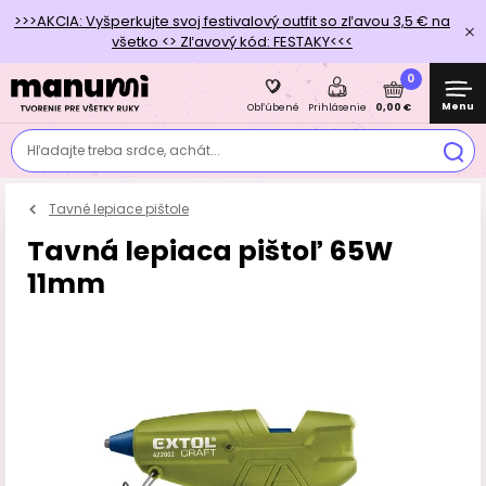
>>>AKCIA: Vyšperkujte svoj festivalový outfit so zľavou 3,5 € na
všetko <> Zľavový kód: FESTAKY<<<
0
Menu
0,00 €
Obľúbené
Prihlásenie
Hľadajte treba srdce, achát...
Tavné lepiace pištole
Tavná lepiaca pištoľ 65W
11mm