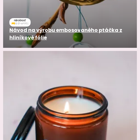
náročnosť
Návod na výrobu embosovaného ptáčka z
hliníkové fólie