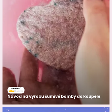
náročnosť
Návod na výrobu šumivé bomby do koupele