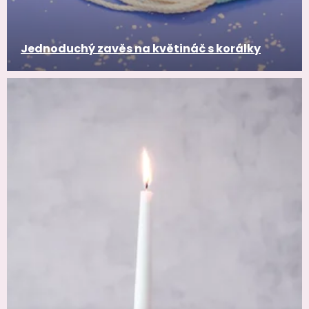
Jednoduchý zavěs na květináč s korálky