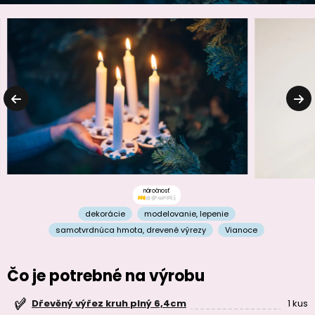
náročnosť
dekorácie
modelovanie
,
lepenie
samotvrdnúca hmota
,
drevené výrezy
Vianoce
Čo je potrebné na výrobu
1 kus
Dřevěný výřez kruh plný 6,4cm