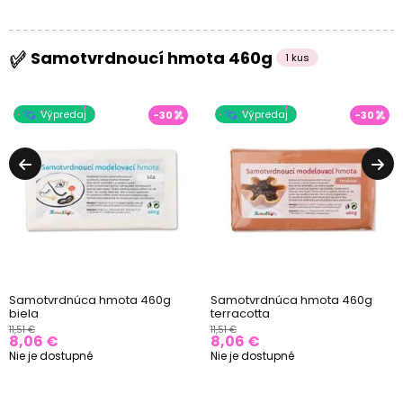
Samotvrdnoucí hmota 460g
1 kus
Výpredaj
Výpredaj
-30
-30
Samotvrdnúca hmota 460g
Samotvrdnúca hmota 460g
biela
terracotta
11,51 €
11,51 €
8,06 €
8,06 €
Nie je dostupné
Nie je dostupné