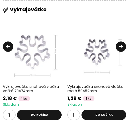
Vykrajovátko
Vykrajovačka snehová vločka
Vykrajovačka snehová vločka
veľká 70×74mm
malá 50×52mm
2,18 €
1,29 €
1 ks
1 ks
Skladom
Skladom
DO KOŠÍKA
DO KOŠÍKA