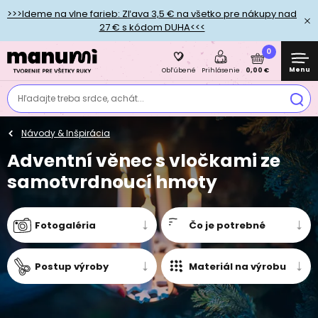
>>>Ideme na vlne farieb: Zľava 3,5 € na všetko pre nákupy nad
27 € s kódom DUHA<<<
0
Menu
0,00 €
Obľúbené
Prihlásenie
Hľadajte treba srdce, achát...
Návody & Inšpirácia
Adventní věnec s vločkami ze
samotvrdnoucí hmoty
Fotogaléria
Čo je potrebné
Postup výroby
Materiál na výrobu