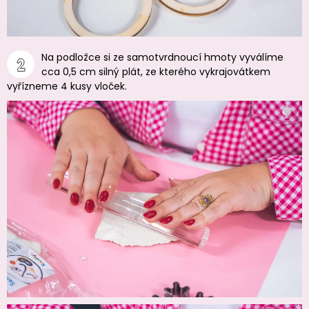
Na podložce si ze samotvrdnoucí hmoty vyválíme
cca 0,5 cm silný plát, ze kterého vykrajovátkem
vyřízneme 4 kusy vloček.