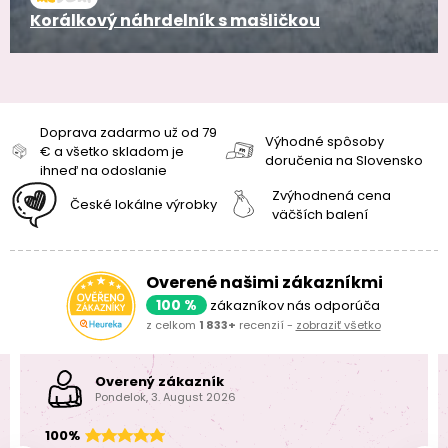
Korálkový náhrdelník s mašličkou
Doprava zadarmo už od 79
Výhodné spôsoby
€ a všetko skladom je
doručenia na Slovensko
ihneď na odoslanie
Zvýhodnená cena
České lokálne výrobky
väčších balení
Overené našimi zákazníkmi
100 %
zákazníkov nás odporúča
z celkom
1 833+
recenzií -
zobraziť všetko
Overený zákazník
Pondelok, 3. August 2026
100%