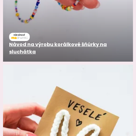
náročnosť
Návod na výrobu korálkové šňůrky na
sluchátka