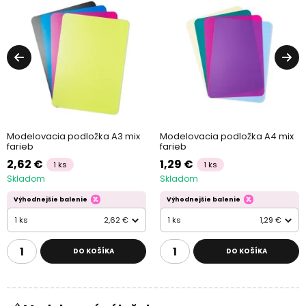
Modelovacia podložka A3 mix
Modelovacia podložka A4 mix
farieb
farieb
2,62 €
1,29 €
1 ks
1 ks
Skladom
Skladom
Výhodnejšie balenie
Výhodnejšie balenie
1 ks
2,62 €
1 ks
1,29 €
DO KOŠÍKA
DO KOŠÍKA