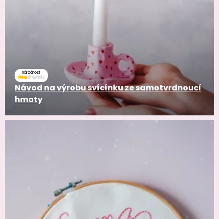
náročnosť
Návod na výrobu svícínku ze samotvrdnoucí
hmoty