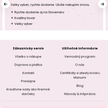
Velky vyber, rychle dodanie. Utcite nakupim znovu
+
Rychle dodanie aj na Slovensko
+
Kvalitny tovar
+
Velky vyber
Zákaznícky servis
Užitočné informácie
Všetko o nákupe
Vernostný program
Doprava a platba
O nás
Kontakt
Certifikáty a atesty tovaru
Manumi
Predajne
Blog
Kreatívne sady ako firemné
darčeky
Návody & Inšpirácia