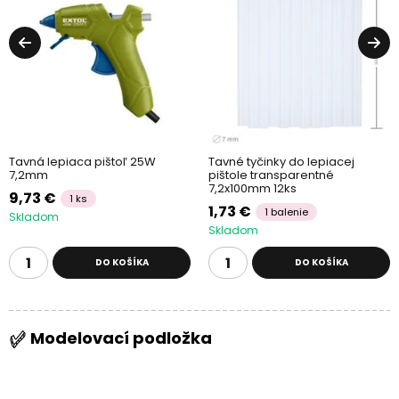
Tavná lepiaca pištoľ 25W
Tavné tyčinky do lepiacej
7,2mm
pištole transparentné
7,2x100mm 12ks
9,73 €
1 ks
1,73 €
1 balenie
Skladom
Skladom
DO KOŠÍKA
DO KOŠÍKA
Modelovací podložka