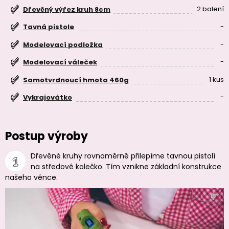
2 balení
Dřevěný výřez kruh 8cm
-
Tavná pistole
-
Modelovací podložka
-
Modelovací váleček
1 kus
Samotvrdnoucí hmota 460g
-
Vykrajovátko
Postup výroby
Dřevěné kruhy rovnoměrně přilepíme tavnou pistolí
na středové kolečko. Tím vznikne základní konstrukce
našeho věnce.