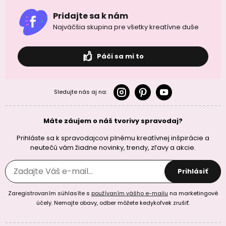
Pridajte sa k nám
Najväčšia skupina pre všetky kreatívne duše
Páči sa mi to
Sledujte nás aj na:
Máte záujem o náš tvorivy spravodaj?
Prihláste sa k spravodajcovi plnému kreatívnej inšpirácie a
neutečú vám žiadne novinky, trendy, zľavy a akcie.
Prihlásiť
Zaregistrovaním súhlasíte s
používaním vášho e-mailu
na marketingové
účely. Nemajte obavy, odber môžete kedykoľvek zrušiť.