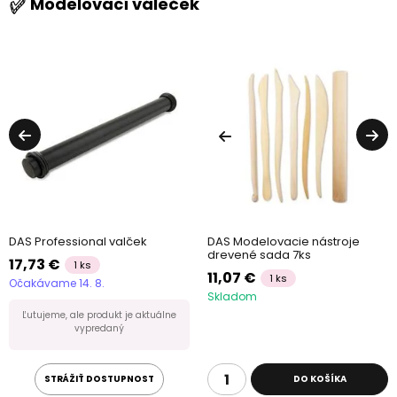
Modelovací váleček
DAS Professional valček
DAS Modelovacie nástroje
drevené sada 7ks
17,73 €
1 ks
11,07 €
1 ks
Očakávame 14. 8.
Skladom
Ľutujeme, ale produkt je aktuálne
vypredaný
STRÁŽIŤ DOSTUPNOST
DO KOŠÍKA