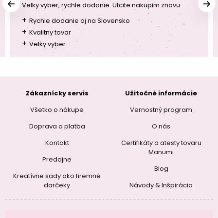
Velky vyber, rychle dodanie. Utcite nakupim znovu
+
Rychle dodanie aj na Slovensko
+
Kvalitny tovar
+
Velky vyber
Zákaznícky servis
Užitočné informácie
Všetko o nákupe
Vernostný program
Doprava a platba
O nás
Kontakt
Certifikáty a atesty tovaru
Manumi
Predajne
Blog
Kreatívne sady ako firemné
darčeky
Návody & Inšpirácia