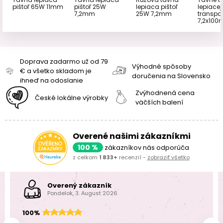
pištoľ 65W 11mm
pištoľ 25W
lepiaca pištoľ
lepiacej
7,2mm
25W 7,2mm
transpa
7,2x100
Doprava zadarmo už od 79
Výhodné spôsoby
€ a všetko skladom je
doručenia na Slovensko
ihneď na odoslanie
Zvýhodnená cena
České lokálne výrobky
väčších balení
Overené našimi zákazníkmi
100 %
zákazníkov nás odporúča
z celkom
1 833+
recenzií -
zobraziť všetko
Overený zákazník
Pondelok, 3. August 2026
100%