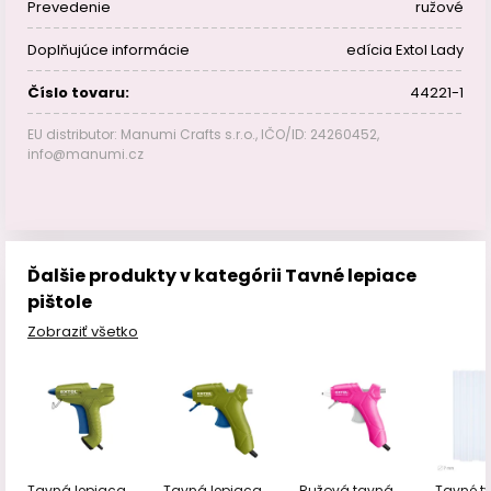
Prevedenie
ružové
Doplňujúce informácie
edícia Extol Lady
Číslo tovaru:
44221-1
EU distributor: Manumi Crafts s.r.o., IČO/ID: 24260452,
info@manumi.cz
Ďalšie produkty v kategórii Tavné lepiace
pištole
Zobraziť všetko
Tavná lepiaca
Tavná lepiaca
Ružová tavná
Tavné t