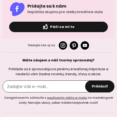
Pridajte sa k nám
Najväčšia skupina pre všetky kreatívne duše
Páči sa mi to
Sledujte nás aj na:
Máte záujem o náš tvorivy spravodaj?
Prihláste sa k spravodajcovi plnému kreatívnej inšpirácie a
neutečú vám žiadne novinky, trendy, zľavy a akcie.
Prihlásiť
Zaregistrovaním súhlasíte s
používaním vášho e-mailu
na marketingové
účely. Nemajte obavy, odber môžete kedykoľvek zrušiť.