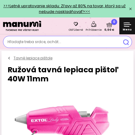
>>>Letné upratovanie skladu: Zľavy až 80% na tovar, ktorý sa už
nebude naskladňovať!<<<
0
Menu
0,00 €
Obľúbené
Prihlásenie
Hľadajte treba srdce, achát...
Tavné lepiace pištole
Ružová tavná lepiaca pištoľ
40W 11mm