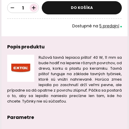
DO KOŠÍKA
Dostupné na
5 predajní
Popis produktu
Ružová tavná lepiaca pištoľ 40 W, 11 mm sa
bude hodiť na lepenie rôznych povrchov, od
dreva, korku a plastu po keramiku. Tavná
pištoľ funguje na základe tavných tyčiniek,
ktoré sú vnútri nahrievané. Horúca zmes
lepidla po zaschnutí drží veľmi pevne, ale
prípadne sa dá opatrne z povrchu zlúpnuť. Páčka sa postará
o to, aby sa lepidlo nanieslo precízne len tam, kde ho
chcete. Tyčinky nie sú súčasťou.
Parametre