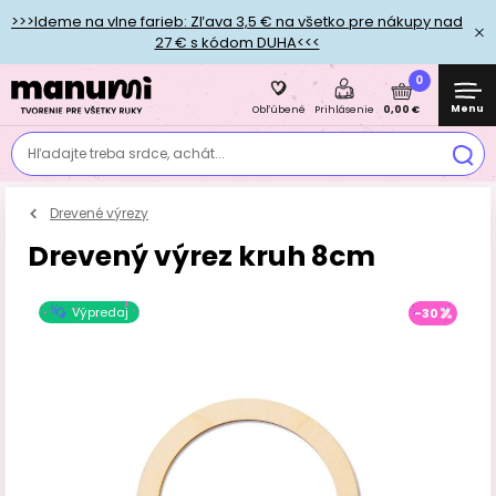
>>>Ideme na vlne farieb: Zľava 3,5 € na všetko pre nákupy nad
27 € s kódom DUHA<<<
0
Menu
0,00 €
Obľúbené
Prihlásenie
Hľadajte treba srdce, achát...
Drevené výrezy
Drevený výrez kruh 8cm
Výpredaj
-30