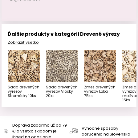
Ďalšie produkty v kategórii Drevené výrezy
Zobraziť všetko
Sada drevených
Sada drevených
Zmes drevených
Zmes dr
výrezov
výrezov Vločky
výrezov Lúka
výrezov 
Stromčeky 10ks
20ks
75ks
motívo
15ks
Doprava zadarmo už od 79
Výhodné spôsoby
€ a všetko skladom je
doručenia na Slovensko
ihneď na odoslanie