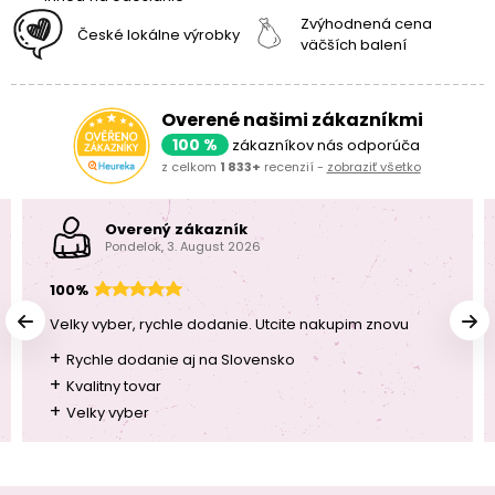
Zvýhodnená cena
České lokálne výrobky
väčších balení
Overené našimi zákazníkmi
100 %
zákazníkov nás odporúča
z celkom
1 833+
recenzií -
zobraziť všetko
Overený zákazník
Pondelok, 3. August 2026
100%
Velky vyber, rychle dodanie. Utcite nakupim znovu
+
Rychle dodanie aj na Slovensko
+
Kvalitny tovar
+
Velky vyber