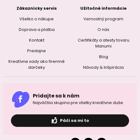
Zákaznícky servis
Užitočné informácie
Všetko o nákupe
Vernostný program
Doprava a platba
O nás
Kontakt
Certifikáty a atesty tovaru
Manumi
Predajne
Blog
Kreatívne sady ako firemné
darčeky
Návody & Inšpirácia
Pridajte sa k nám
Najväčšia skupina pre všetky kreatívne duše
Páči sa mi to