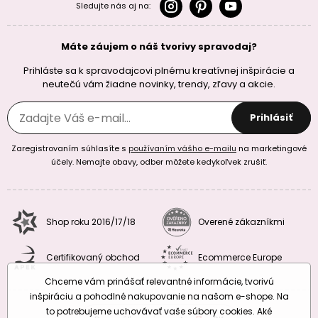
Sledujte nás aj na:
Máte záujem o náš tvorivy spravodaj?
Prihláste sa k spravodajcovi plnému kreatívnej inšpirácie a
neutečú vám žiadne novinky, trendy, zľavy a akcie.
Prihlásiť
Zaregistrovaním súhlasíte s
používaním vášho e-mailu
na marketingové
účely. Nemajte obavy, odber môžete kedykoľvek zrušiť.
Shop roku 2016/17/18
Overené zákazníkmi
Certifikovaný obchod
Ecommerce Europe
Chceme vám prinášať relevantné informácie, tvorivú
inšpiráciu a pohodlné nakupovanie na našom e-shope. Na
to potrebujeme uchovávať vaše súbory cookies. Aké