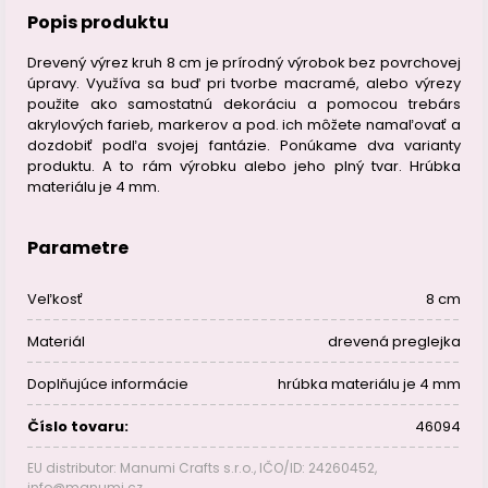
Popis produktu
Drevený výrez kruh 8 cm je prírodný výrobok bez povrchovej
úpravy. Využíva sa buď pri tvorbe macramé, alebo výrezy
použite ako samostatnú dekoráciu a pomocou trebárs
akrylových farieb, markerov a pod. ich môžete namaľovať a
dozdobiť podľa svojej fantázie. Ponúkame dva varianty
produktu. A to rám výrobku alebo jeho plný tvar. Hrúbka
materiálu je 4 mm.
Parametre
Veľkosť
8 cm
Materiál
drevená preglejka
Doplňujúce informácie
hrúbka materiálu je 4 mm
Číslo tovaru:
46094
EU distributor: Manumi Crafts s.r.o., IČO/ID: 24260452,
info@manumi.cz