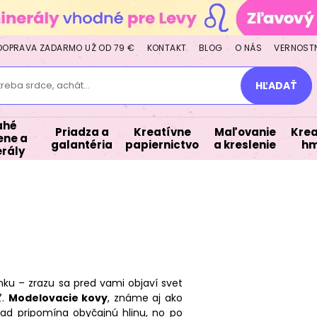
DOPRAVA ZADARMO UŽ OD 79 €
KONTAKT
BLOG
O NÁS
VERNOST
treba srdce, achát...
HĽADAŤ
ahé
Priadza a
Kreatívne
Maľovanie
Krea
ne a
galantéria
papiernictvo
a kreslenie
hm
rály
nku – zrazu sa pred vami objaví svet
ť.
Modelovacie kovy
, známe aj ako
ľad pripomína obyčajnú hlinu, no po