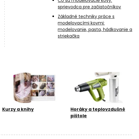
Čo sú modelovacie kovy:
sprievodca pre začiatočníkov
Základné techniky práce s
modelovacími kovmi:
modelovanie, pasta, hádkovanie a
striekačka
Kurzy a knihy
Horáky a teplovzdušné
pištole