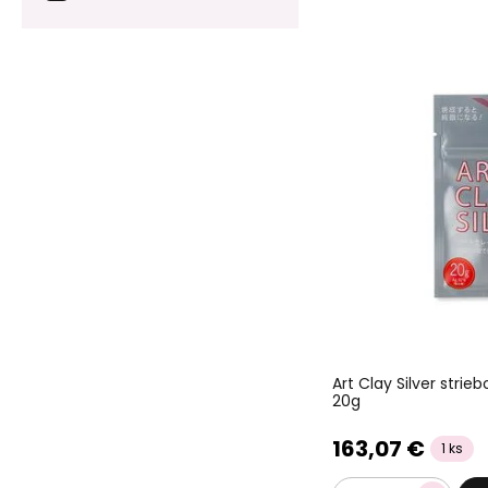
Art Clay Silver stri
20g
163,07 €
1 ks