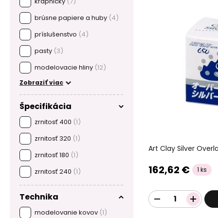
krapničky
(7)
brúsne papiere a huby
(4)
príslušenstvo
(4)
pasty
(3)
modelovacie hliny
(12)
Zobraziť viac
Špecifikácia
zrnitosť 400
(1)
zrnitosť 320
(1)
Art Clay Silver Overl
zrnitosť 180
(1)
162,62 €
1 ks
zrnitosť 240
(1)
Technika
modelovanie kovov
(1)