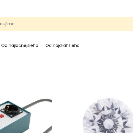
 alebo kombináciu techník. Napríklad
ájaním jednotlivých častí.
Kovová
 skúšať nové postupy. Akonáhle si
 Tvorenie s
metal clay
vás vtiahne a
 zaujíma.
ie informácie, rady, tipy aj odpovede
zcestníku
Všetko pre prácu s
Od najlacnejšieho
Od najdrahšieho