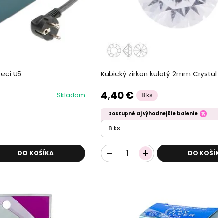
Kubický zirkon kulatý 2mm Crystal
peci U5
4,40 €
Skladom
8 ks
Dostupné aj výhodnejšie balenie
8 ks
DO KOŠÍKA
DO KOŠÍ