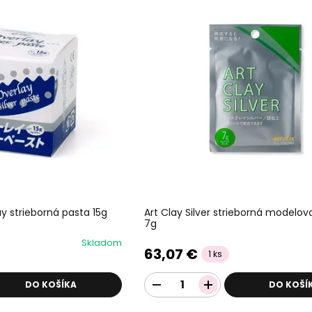
ay strieborná pasta 15g
Art Clay Silver strieborná modelov
7g
Skladom
63,07 €
1 ks
DO KOŠÍKA
DO KOŠÍ