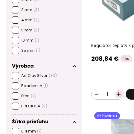
3 mm
(3)
4 mm
(2)
5 mm
(2)
10 mm
(1)
Regulátor teploty k 
35 mm
(1)
208,84 €
1 ks
Výrobca
Art Clay Silver
(30)
Beadsmith
(1)
Efco
(2)
PRECIOSA
(2)
Novinka
Šírka prieťahu
0,4 mm
(1)