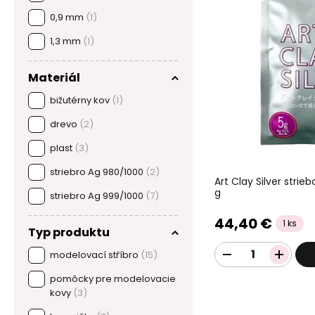
0,9 mm
(1)
1,3 mm
(1)
Materiál
bižutérny kov
(1)
drevo
(2)
plast
(3)
striebro Ag 980/1000
(2)
Art Clay Silver stri
g
striebro Ag 999/1000
(7)
44,40 €
1 ks
Typ produktu
modelovací stříbro
(15)
pomôcky pre modelovacie
kovy
(3)