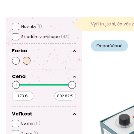
produkty sú vhodné na detailnú prácu, iné na väčšie objekty
strieborná pasta
vám pomôže s jemnými detailmi alebo sp
modelovacia hmota
vám dáva slobodu experimentovať a
osvojíte základy, možnosti sa vám začnú rýchlo rozširovať.
Vyfiltrujte si, čo vás
ponúkne nekonečný priestor pre vlastný štýl aj nápady. Ďalš
Novinky
(1)
na najčastejšie kladené otázky nájdete
v našom ro
Skladom v e-shope
(43)
modelovacími kovmi
alebo na
blogu
.
Odporúčané
Farba
Cena
Veľkosť
55 mm
(1)
2 mm
(1)