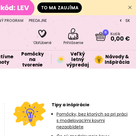
NÝ PROGRAM
PREDAJNE
SK
CZ
0
Košík
0,00 €
Obľúbené
Prihlásenie
Pomôcky
Veľký
tívne
Návody &
na
letný
oty
Inšpirácia
tvorenie
výpredaj
Tipy a inšpirácie
Pomôcky, bez ktorých sa pri práci
s modelovacími kovmi
nezaobídete