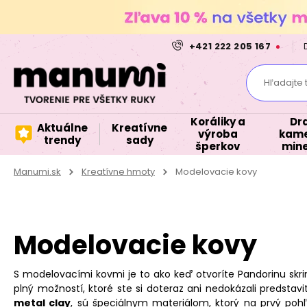
+421 222 205 167
Hľadajte 
Koráliky a
Dr
Aktuálne
Kreatívne
výroba
kame
trendy
sady
šperkov
mine
Manumi.sk
Kreatívne hmoty
Modelovacie kovy
Modelovacie kovy
S modelovacími kovmi je to ako keď otvoríte Pandorinu skri
plný možností, ktoré ste si doteraz ani nedokázali predstavi
metal clay
, sú špeciálnym materiálom, ktorý na prvý poh