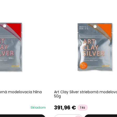
eborná modelovacia hlina
Art Clay Silver strieborná modelov
50g
391,96 €
Skladom
1 ks