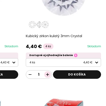
Kubický zirkon kulatý 3mm Crystal
4,40 €
Skladom
Skladom
4 ks
Dostupné aj výhodnejšie balenie
4,40 €
4 ks
4,40 €
KA
DO KOŠÍKA