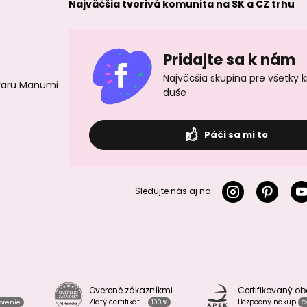
Najväčšia tvorivá komunita na SK a CZ trhu
Pridajte sa k nám
Najväčšia skupina pre všetky 
ovaru Manumi
duše
Páči sa mi to
Sledujte nás aj na:
Overené zákazníkmi
Certifikovaný o
Zlatý certifikát -
Bezpečný nákup
vorenie
100 %
Č