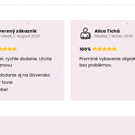
verený zákazník
Alica Tichá
ndelok, 3. August 2026
Neděle, 1. Marec 2026
100%
er, rychle dodanie. Utcite
Promtné vybavenie objed
znovu
bez problémov.
dodanie aj na Slovensko
y tovar
yber