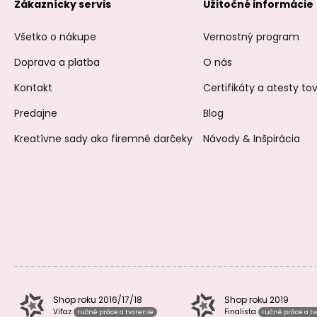
Zákaznícky servis
Užitočné informácie
Všetko o nákupe
Vernostný program
Doprava a platba
O nás
Kontakt
Certifikáty a atesty t
Predajne
Blog
Kreatívne sady ako firemné darčeky
Návody & Inšpirácia
Shop roku 2016/17/18
Shop roku 2019
Víťaz
Finalista
ručné práce a tvorenie
ručné práce a t