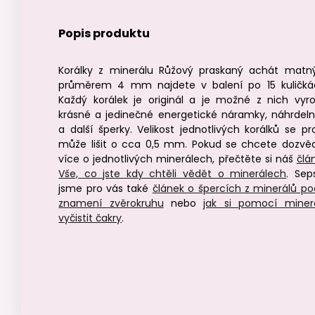
Popis produktu
Korálky z minerálu Růžový praskaný achát matn
průměrem 4 mm najdete v balení po 15 kuličká
Každý korálek je originál a je možné z nich vyro
krásné a jedinečné energetické náramky, náhrdeln
a další šperky. Velikost jednotlivých korálků se pr
může lišit o cca 0,5 mm. Pokud se chcete dozvě
více o jednotlivých minerálech, přečtěte si náš
člá
Vše, co jste kdy chtěli vědět o minerálech
. Seps
jsme pro vás také
článek o špercích z minerálů po
znamení zvěrokruhu
nebo
jak si pomocí miner
vyčistit čakry
.