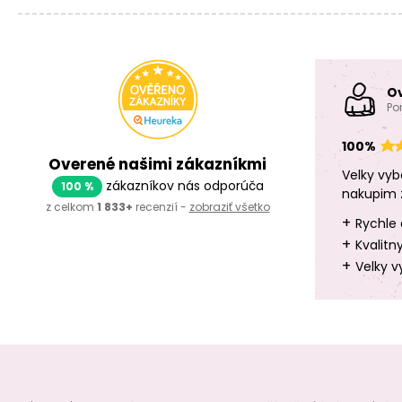
O
Po
100%
Overené našimi zákazníkmi
Velky vyb
zákazníkov nás odporúča
100 %
nakupim 
z celkom
1 833+
recenzií -
zobraziť všetko
+
Rychle 
+
Kvalitn
+
Velky v