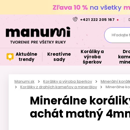
+421 222 205 167
Hľadajte 
Koráliky a
Dr
Aktuálne
Kreatívne
výroba
kame
trendy
sady
šperkov
mine
Manumi.sk
Koráliky a výroba šperkov
Minerální korá
Koráliky z drahých kameňov a minerálov
Minerálne k
Minerálne koráli
achát matný 4m