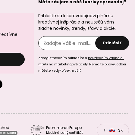
Máte záujem o náš tvorivy spravodaj?
Prihláste sa k spravodajcovi plnému
Minerálne koráliky
Minerálne koráliky
kreatívnej inšpirácie a neutečú vám
Bílý achát 8mm
Achát Botswana
6mm
žiadne novinky, trendy, zľavy a akcie.
kreatívne
Prihlásiť
Zaregistrovaním súhlasíte s
používaním vášho e-
mailu
na marketingové účely. Nemajte obavy, odber
môžete kedykoľvek zrušiť.
Minerálne koráliky
Minerálne koráliky
Achát Botswana
Achát mechový
8mm
6mm
bchod
Ecommerce Europe
CZ
SK
EU
Medzinárodný certifikát
eská kvalita