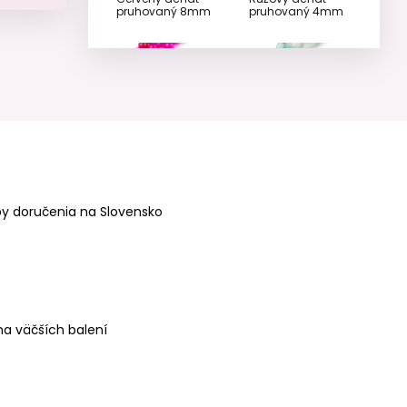
pruhovaný 8mm
pruhovaný 4mm
Minerálne koráliky
Minerálne koráliky
Růžový achát
Mätový achát
pruhovaný 6mm
pruhovaný 6mm
y doručenia na Slovensko
a väčších balení
Minerálne koráliky
Minerálne koráliky
Jantarový achát
Jantarový achát
pruhovaný 6mm
pruhovaný 8mm