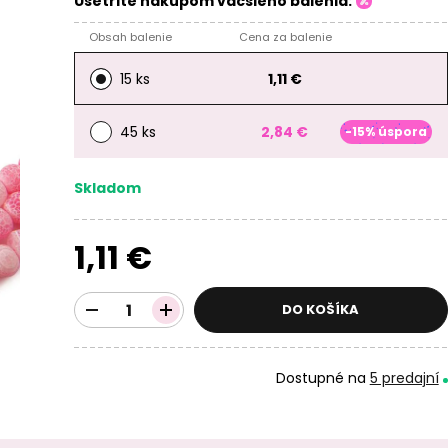
Ušetrite nákupom väčšieho balenia:
Obsah balenie
Cena za balenie
15 ks
1,11 €
45 ks
2,84 €
-15% úspora
Skladom
1,11 €
DO KOŠÍKA
Dostupné na
5 predajní