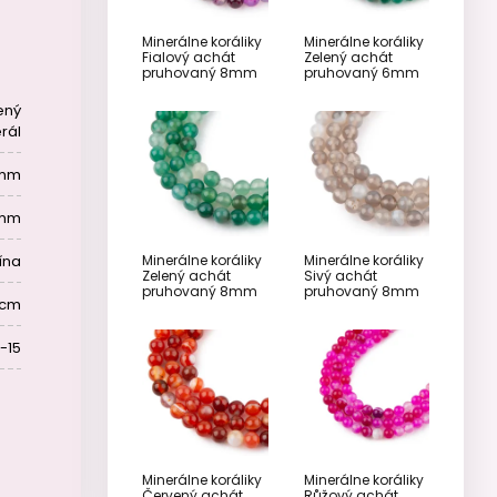
Minerálne koráliky
Minerálne koráliky
Fialový achát
Zelený achát
pruhovaný 8mm
pruhovaný 6mm
ený
rál
mm
 mm
ína
Minerálne koráliky
Minerálne koráliky
Zelený achát
Sivý achát
pruhovaný 8mm
pruhovaný 8mm
 cm
-15
Minerálne koráliky
Minerálne koráliky
Červený achát
Růžový achát