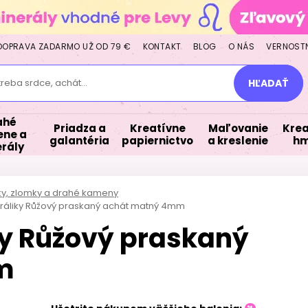
DOPRAVA ZADARMO UŽ OD 79 €
KONTAKT
BLOG
O NÁS
VERNOST
treba srdce, achát...
HĽADAŤ
ahé
Priadza a
Kreatívne
Maľovanie
Krea
ne a
galantéria
papiernictvo
a kreslenie
hm
rály
lky, zlomky a drahé kameny
oráliky Růžový praskaný achát matný 4mm
ky Růžový praskaný
m