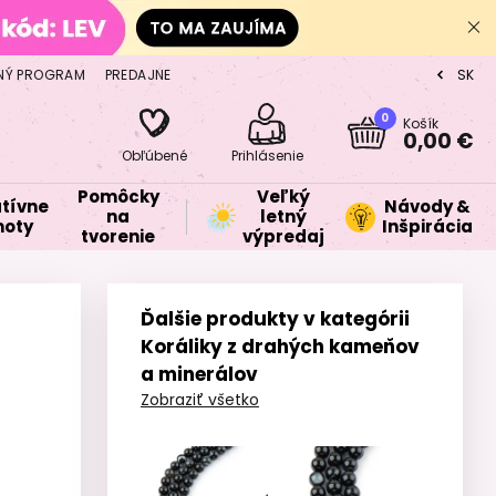
NÝ PROGRAM
PREDAJNE
SK
CZ
0
Košík
0,00 €
Obľúbené
Prihlásenie
Pomôcky
Veľký
tívne
Návody &
na
letný
oty
Inšpirácia
tvorenie
výpredaj
Ďalšie produkty v kategórii
Koráliky z drahých kameňov
a minerálov
Zobraziť všetko