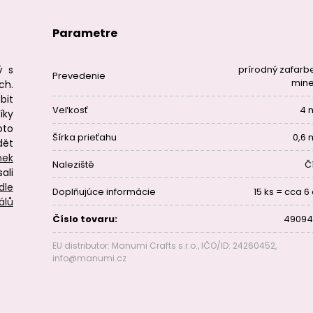
Parametre
ý s
prírodný zafarb
Prevedenie
mine
ch.
bit
Veľkosť
4 
íky
oto
Šírka prieťahu
0,6
dět
nek
Naleziště
Č
ali
dle
Doplňujúce informácie
15 ks = cca 6
álů
Číslo tovaru:
49094
EU distributor: Manumi Crafts s.r.o., IČO/ID: 24260452,
info@manumi.cz