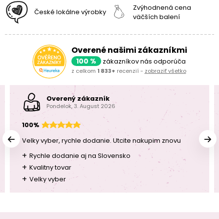
Zvýhodnená cena
České lokálne výrobky
väčších balení
Overené našimi zákazníkmi
100 %
zákazníkov nás odporúča
z celkom
1 833+
recenzií -
zobraziť všetko
Overený zákazník
Pondelok, 3. August 2026
100%
Velky vyber, rychle dodanie. Utcite nakupim znovu
+
Rychle dodanie aj na Slovensko
+
Kvalitny tovar
+
Velky vyber