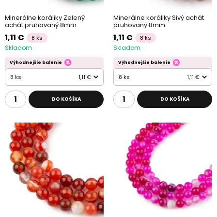
Minerálne koráliky Zelený
Minerálne koráliky Sivý achát
achát pruhovaný 8mm
pruhovaný 8mm
1,11 €
1,11 €
8 ks
8 ks
Skladom
Skladom
Výhodnejšie balenie
Výhodnejšie balenie
8 ks
1,11 €
8 ks
1,11 €
DO KOŠÍKA
DO KOŠÍKA