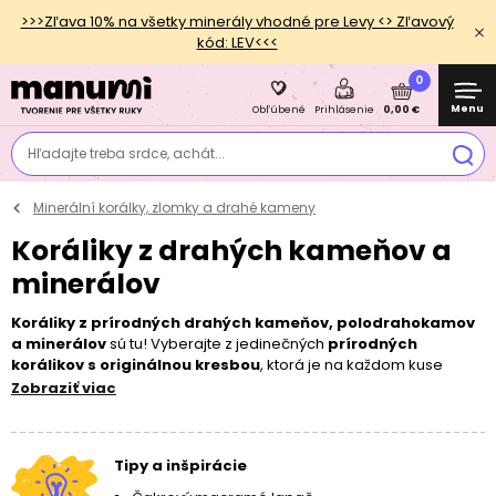
>>>Zľava 10% na všetky minerály vhodné pre Levy <> Zľavový
kód: LEV<<<
0
Menu
0,00 €
Obľúbené
Prihlásenie
Hľadajte treba srdce, achát...
Minerální korálky, zlomky a drahé kameny
Koráliky z drahých kameňov a
minerálov
Koráliky z prírodných drahých kameňov, polodrahokamov
a minerálov
sú tu! Vyberajte z jedinečných
prírodných
korálikov s originálnou kresbou
, ktorá je na každom kuse
individuálna. Poďte si spoločne s nami vyrobiť
energetické
Zobraziť viac
náramky
alebo
ochranné náhrdelníky
. Ako na navliekanie?
Vždy odporúčame na
dvojitú
lycru
a dozdobiť
šatónovými
komponenty
,
príveskami TierraCast
alebo
príveskami zo
Tipy a inšpirácie
striebra
. Keďže ide o prírodný materiál, je nutné pri výrobe
šperku počítať s ľahkou
odchýlkou
veľkosti minerálu, ktorá by