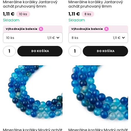
Minerálne koráliky Jantarový
Minerálne koráliky Jantarový
achát pruhovaný 6mm
achát pruhovaný 8mm
1,11 €
1,11 €
10 ks
8 ks
Skladom
Skladom
Výhodnejšie balenie
Výhodnejšie balenie
10 ks
1,11 €
8 ks
1,11 €
DO KOŠÍKA
DO KOŠÍKA
Minerálne koráliky Modrý achát
Minerálne koráliky Modrý achát