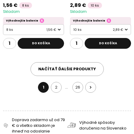
1,56 €
2,89 €
8 ks
10 ks
Skladom
Skladom
Výhodnejšie balenie
Výhodnejšie balenie
8 ks
1,56 €
10 ks
2,89 €
DO KOŠÍKA
DO KOŠÍKA
NAČÍTAŤ ĎALŠIE PRODUKTY
1
2
26
…
Doprava zadarmo už od 79
Výhodné spôsoby
€ a všetko skladom je
doručenia na Slovensko
ihneď na odoslanie