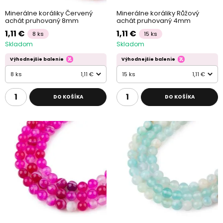
Minerálne koráliky Červený
Minerálne koráliky Růžový
achát pruhovaný 8mm
achát pruhovaný 4mm
1,11 €
1,11 €
8 ks
15 ks
Skladom
Skladom
Výhodnejšie balenie
Výhodnejšie balenie
8 ks
1,11 €
15 ks
1,11 €
DO KOŠÍKA
DO KOŠÍKA