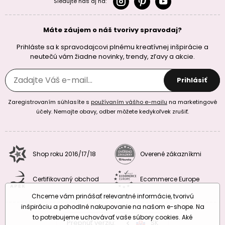
Sledujte nás aj na:
Máte záujem o náš tvorivy spravodaj?
Prihláste sa k spravodajcovi plnému kreatívnej inšpirácie a
neutečú vám žiadne novinky, trendy, zľavy a akcie.
Prihlásiť
Zaregistrovaním súhlasíte s
používaním vášho e-mailu
na marketingové
účely. Nemajte obavy, odber môžete kedykoľvek zrušiť.
Shop roku 2016/17/18
Overené zákazníkmi
Certifikovaný obchod
Ecommerce Europe
Chceme vám prinášať relevantné informácie, tvorivú
inšpiráciu a pohodlné nakupovanie na našom e-shope. Na
to potrebujeme uchovávať vaše súbory cookies. Aké
Prepnúť verziu:
CZ
SK
EU
RO