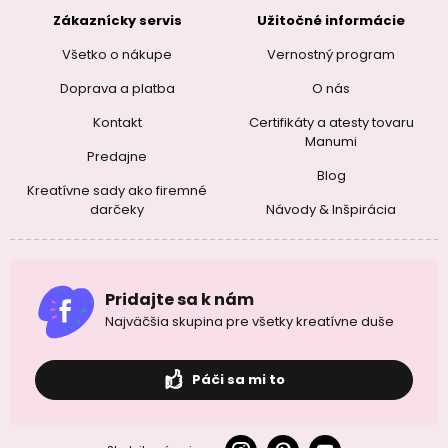
Zákaznícky servis
Užitočné informácie
Všetko o nákupe
Vernostný program
Doprava a platba
O nás
Kontakt
Certifikáty a atesty tovaru
Manumi
Predajne
Blog
Kreatívne sady ako firemné
darčeky
Návody & Inšpirácia
Pridajte sa k nám
Najväčšia skupina pre všetky kreatívne duše
Páči sa mi to