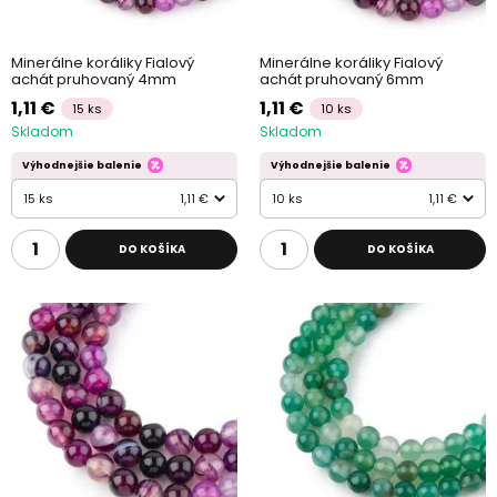
Minerálne koráliky Fialový
Minerálne koráliky Fialový
achát pruhovaný 4mm
achát pruhovaný 6mm
1,11 €
1,11 €
15 ks
10 ks
Skladom
Skladom
Výhodnejšie balenie
Výhodnejšie balenie
15 ks
1,11 €
10 ks
1,11 €
DO KOŠÍKA
DO KOŠÍKA