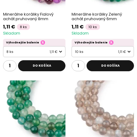
Minerálne koráliky Fialový
Minerálne koráliky Zelený
achát pruhovaný 8mm
achát pruhovaný 6mm
1,11 €
1,11 €
8 ks
10 ks
Skladom
Skladom
Výhodnejšie balenie
Výhodnejšie balenie
8 ks
1,11 €
10 ks
1,11 €
DO KOŠÍKA
DO KOŠÍKA