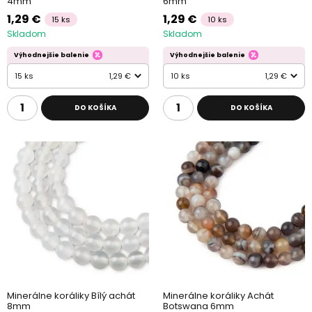
4mm
6mm
1,29 €
1,29 €
15 ks
10 ks
Skladom
Skladom
Výhodnejšie balenie
Výhodnejšie balenie
15 ks
1,29 €
10 ks
1,29 €
DO KOŠÍKA
DO KOŠÍKA
Minerálne koráliky Bílý achát
Minerálne koráliky Achát
8mm
Botswana 6mm