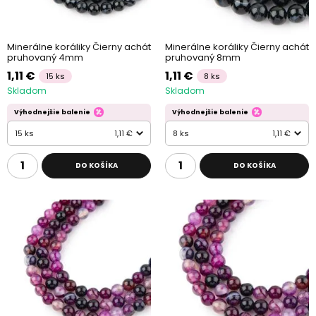
Minerálne koráliky Čierny achát
Minerálne koráliky Čierny achát
pruhovaný 4mm
pruhovaný 8mm
1,11 €
1,11 €
15 ks
8 ks
Skladom
Skladom
Výhodnejšie balenie
Výhodnejšie balenie
15 ks
1,11 €
8 ks
1,11 €
DO KOŠÍKA
DO KOŠÍKA