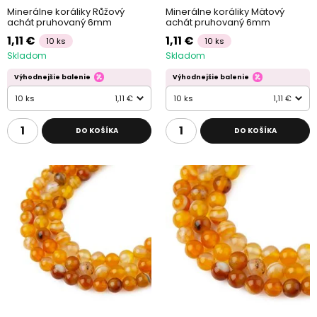
Minerálne koráliky Růžový
Minerálne koráliky Mätový
achát pruhovaný 6mm
achát pruhovaný 6mm
1,11 €
1,11 €
10 ks
10 ks
Skladom
Skladom
Výhodnejšie balenie
Výhodnejšie balenie
10 ks
1,11 €
10 ks
1,11 €
DO KOŠÍKA
DO KOŠÍKA