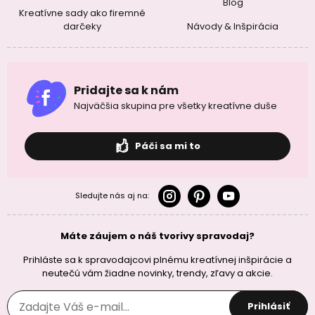
Blog
Kreatívne sady ako firemné
darčeky
Návody & Inšpirácia
Pridajte sa k nám
Najväčšia skupina pre všetky kreatívne duše
Páči sa mi to
Sledujte nás aj na:
Máte záujem o náš tvorivy spravodaj?
Prihláste sa k spravodajcovi plnému kreatívnej inšpirácie a
neutečú vám žiadne novinky, trendy, zľavy a akcie.
Prihlásiť