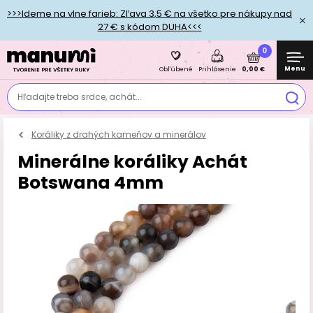
>>>Ideme na vlne farieb: Zľava 3,5 € na všetko pre nákupy nad
27 € s kódom DUHA<<<
0
Menu
0,00 €
Obľúbené
Prihlásenie
Hľadajte treba srdce, achát...
Koráliky z drahých kameňov a minerálov
Minerálne koráliky Achát
Botswana 4mm