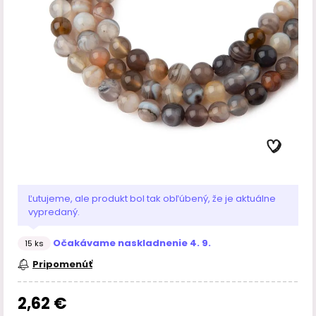
Ľutujeme, ale produkt bol tak obľúbený, že je aktuálne
vypredaný.
Očakávame naskladnenie 4. 9.
15 ks
Pripomenúť
2,62 €