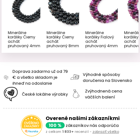
Minerálne
Minerálne
Minerálne
Minerál
koráliky Čierny
koráliky Čierny
koráliky Fialový
koráliky
achát
achát
achát
achát
pruhovaný 4mm
pruhovaný 8mm
pruhovaný 4mm
pruhov
Doprava zadarmo už od 79
Výhodné spôsoby
€ a všetko skladom je
doručenia na Slovensko
ihneď na odoslanie
Zvýhodnená cena
České lokálne výrobky
väčších balení
Overené našimi zákazníkmi
100 %
zákazníkov nás odporúča
z celkom
1 833+
recenzií -
zobraziť všetko