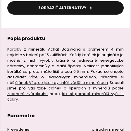
ZOBRAZIŤ ALTERNATÍVY
Popis produktu
Korálky z minerálu Achát Botswana s průměrem 4 mm
najdete v balení po 15 kuličkách. Každý korálek je originál a je
možné z nich vyrobit krásné a jedinečné energetické
náramky, náhrdelníky a další šperky. Velikost jednotlivých
korálků se proto může lišit o cca 0,5 mm. Pokud se chcete
dozvědět více o jednotlivých minerálech, přečtěte si
náš
článek Vše, co jste kdy chtěli vědět o minerálech
. Sepsali
jsme pro vás také
článek o špercích z minerálů podle
znamení zvěrokruhu
nebo
jak si pomocí minerálů vyčistit
čakry
.
Parametre
Prevedenie
prírodný minerál