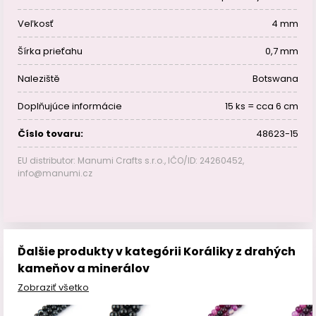
Veľkosť
4 mm
Šírka prieťahu
0,7 mm
Naleziště
Botswana
Doplňujúce informácie
15 ks = cca 6 cm
Číslo tovaru:
48623-15
EU distributor: Manumi Crafts s.r.o., IČO/ID: 24260452,
info@manumi.cz
Ďalšie produkty v kategórii Koráliky z drahých
kameňov a minerálov
Zobraziť všetko