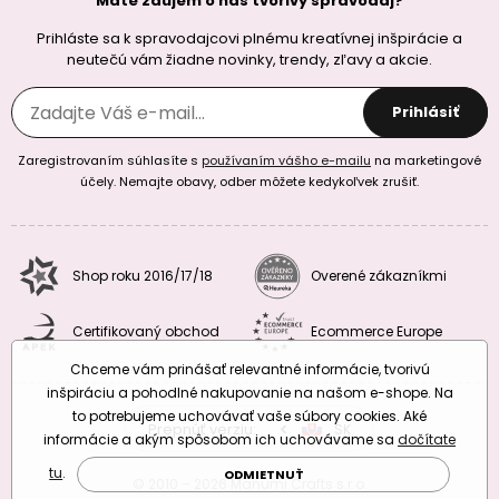
Máte záujem o náš tvorivy spravodaj?
Prihláste sa k spravodajcovi plnému kreatívnej inšpirácie a
neutečú vám žiadne novinky, trendy, zľavy a akcie.
Prihlásiť
Zaregistrovaním súhlasíte s
používaním vášho e-mailu
na marketingové
účely. Nemajte obavy, odber môžete kedykoľvek zrušiť.
Shop roku 2016/17/18
Overené zákazníkmi
Certifikovaný obchod
Ecommerce Europe
Chceme vám prinášať relevantné informácie, tvorivú
inšpiráciu a pohodlné nakupovanie na našom e-shope. Na
to potrebujeme uchovávať vaše súbory cookies. Aké
Prepnúť verziu:
CZ
SK
EU
RO
informácie a akým spôsobom ich uchovávame sa
dočítate
tu
.
ODMIETNUŤ
© 2010 – 2026 Manumi Crafts s.r.o.