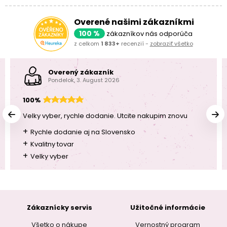
Overené našimi zákazníkmi
100 %
zákazníkov nás odporúča
z celkom
1 833+
recenzií -
zobraziť všetko
Overený zákazník
Pondelok, 3. August 2026
100%
Velky vyber, rychle dodanie. Utcite nakupim znovu
+
Rychle dodanie aj na Slovensko
+
Kvalitny tovar
+
Velky vyber
Zákaznícky servis
Užitočné informácie
Všetko o nákupe
Vernostný program