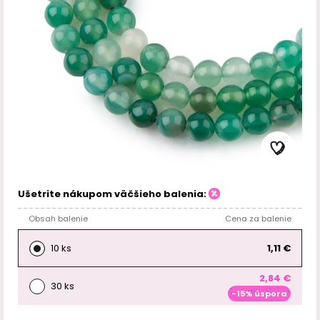
Ušetrite nákupom väčšieho balenia:
Obsah balenie
Cena za balenie
10 ks
1,11 €
2,84 €
30 ks
-15% úspora