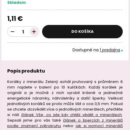
Skladom
1,11 €
DO KOŠÍKA
Dostupné na
1 predajna
Popis produktu
Korálky z minerálu Zelený achát pruhovaný s průměrem 6
mm najdete v balení po 10 kuličkách. Každý korálek je
originál a je možné z nich vyrobit krásné a jedinečné
energetické náramky, náhrdelníky a další šperky. Velikost
jednotlivých korálků se proto může lišit o cca 0,5 mm. Pokud
se chcete dozvědět více o jednotlivých minerálech, přečtěte
si náš
článek Vše, co jste kdy chtěli vědět o minerálech
.
Sepsali jsme pro vás také
článek o špercích z minerálů
podle znamení zvěrokruhu
nebo
jak si pomocí minerálů