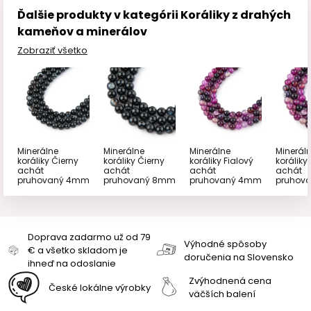
Ďalšie produkty v kategórii Koráliky z drahých
kameňov a minerálov
Zobraziť všetko
Minerálne
Minerálne
Minerálne
Minerál
koráliky Čierny
koráliky Čierny
koráliky Fialový
koráliky
achát
achát
achát
achát
pruhovaný 4mm
pruhovaný 8mm
pruhovaný 4mm
pruhov
Doprava zadarmo už od 79
Výhodné spôsoby
€ a všetko skladom je
doručenia na Slovensko
ihneď na odoslanie
Zvýhodnená cena
České lokálne výrobky
väčších balení