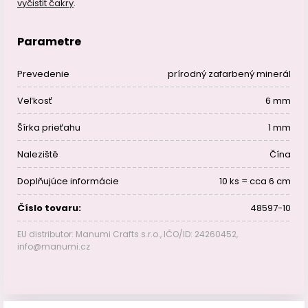
vyčistit čakry
.
Parametre
Prevedenie
prírodný zafarbený minerál
Veľkosť
6 mm
Šírka prieťahu
1 mm
Naleziště
Čína
Doplňujúce informácie
10 ks = cca 6 cm
Číslo tovaru:
48597-10
EU distributor: Manumi Crafts s.r.o., IČO/ID: 24260452,
info@manumi.cz