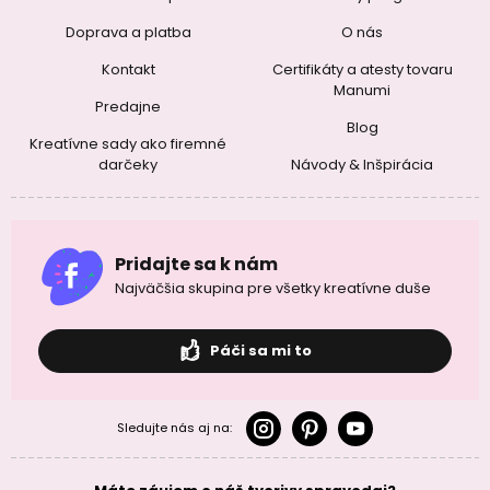
Doprava a platba
O nás
Kontakt
Certifikáty a atesty tovaru
Manumi
Predajne
Blog
Kreatívne sady ako firemné
darčeky
Návody & Inšpirácia
Pridajte sa k nám
Najväčšia skupina pre všetky kreatívne duše
Páči sa mi to
Sledujte nás aj na: