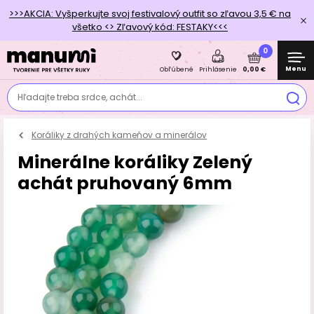
>>>AKCIA: Vyšperkujte svoj festivalový outfit so zľavou 3,5 € na
všetko <> Zľavový kód: FESTAKY<<<
0
Menu
0,00 €
Obľúbené
Prihlásenie
Hľadajte treba srdce, achát...
Koráliky z drahých kameňov a minerálov
Minerálne koráliky Zelený
achát pruhovaný 6mm