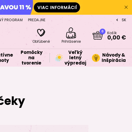
NÝ PROGRAM
PREDAJNE
SK
CZ
0
Košík
0,00 €
Obľúbené
Prihlásenie
Pomôcky
Veľký
tívne
Návody &
na
letný
oty
Inšpirácia
tvorenie
výpredaj
čeky