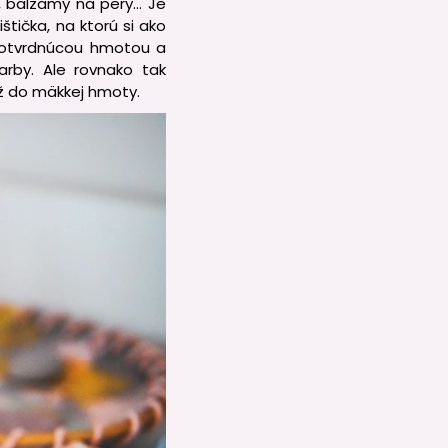
, balzamy na pery… Je
štička, na ktorú si ako
amotvrdnúcou hmotou a
arby. Ale rovnako tak
už do mäkkej hmoty.