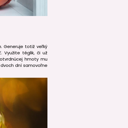
 Generuje totiž veľký
 Využite téglik, či už
otvrdnúcej hmoty mu
m dvoch dní samovoľne