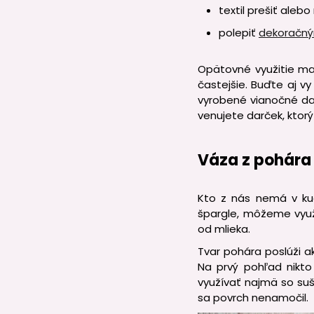
textil prešiť alebo
polepiť
dekoračný
Opätovné využitie ma
častejšie. Buďte aj vy
vyrobené vianočné da
venujete darček, ktorý 
Váza z pohára 
Kto z nás nemá v kuc
špargle, môžeme vyu
od mlieka.
Tvar pohára poslúži 
Na prvý pohľad nikto
využívať najmä so suš
sa povrch nenamočil.