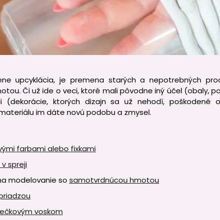
čene upcyklácia, je premena starých a nepotrebných pro
tou. Či už ide o veci, ktoré mali pôvodne iný účel (obaly, po
li (dekorácie, ktorých dizajn sa už nehodí, poškodené
 materiálu im dáte novú podobu a zmysel.
vými farbami alebo fixkami
v spreji
 na modelovanie so
samotvrdnúcou hmotou
riadzou
iečkovým voskom