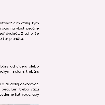
etávať čím ďalej, tým
piráciu na vlastnoručne
ď dvakrát. Z toho, že
te tak planétu.
ebárs od cíceru alebo
irokým hrdlom, trebárs
a tú ďalej dekorovať.
 peci. Len treba vázu
 budeme liať vodu, aby