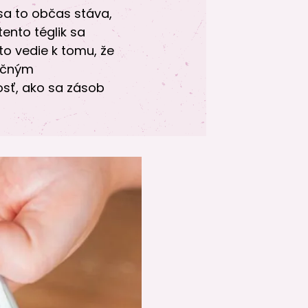
sa to občas stáva,
tento téglik sa
to vedie k tomu, že
pačným
osť, ako sa zásob