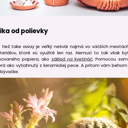
lika od polievky
 tiež take away je veľký nešvár najmä vo väčších mestách.
iálov, ktoré sú využité len raz. Nemusí to tak však byť.
skovaného papiera, ako
základ na kvetináč
. Pomocou sam
zerá ako vytiahnutý z keramickej pece. A pritom vám beho
obývačke.