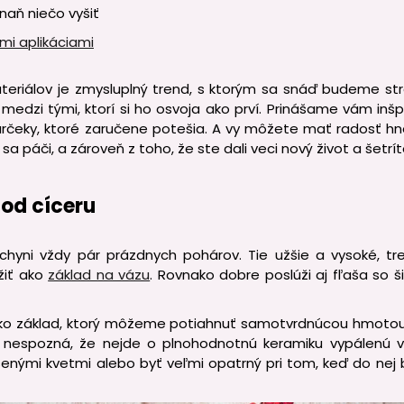
 naň niečo vyšiť
mi aplikáciami
teriálov je zmysluplný trend, s ktorým sa snáď budeme str
 medzi tými, ktorí si ho osvoja ako prví. Prinášame vám inš
rčeky, ktoré zaručene potešia. A vy môžete mať radosť hne
sa páči, a zároveň z toho, že ste dali veci nový život a šetrí
od cíceru
hyni vždy pár prázdnych pohárov. Tie užšie a vysoké, tr
žiť ako
základ na vázu
. Rovnako dobre poslúži aj fľaša so š
ako základ, ktorý môžeme potiahnuť samotvrdnúcou hmotou 
 nespozná, že nejde o plnohodnotnú keramiku vypálenú v
enými kvetmi alebo byť veľmi opatrný pri tom, keď do nej