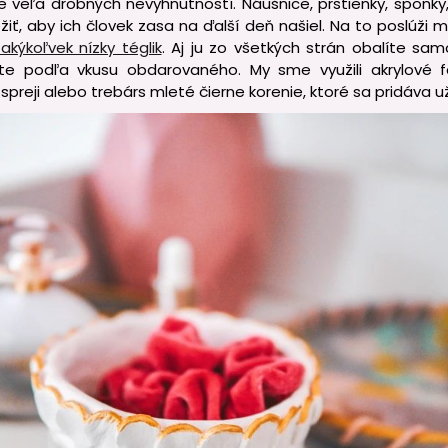
eľa drobných nevyhnutností. Náušnice, prstienky, sponky
iť, aby ich človek zasa na ďalší deň našiel. Na to poslúži mi
akýkoľvek nízky téglik
. Aj ju zo všetkých strán obalíte s
íte podľa vkusu obdarovaného. My sme využili akrylové f
spreji alebo trebárs mleté čierne korenie, ktoré sa pridáva 