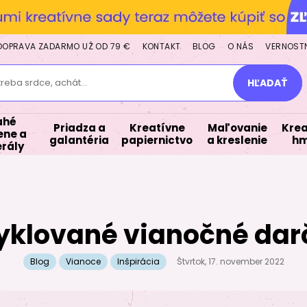
DOPRAVA ZADARMO UŽ OD 79 €
KONTAKT
BLOG
O NÁS
VERNOST
treba srdce, achát...
HĽADAŤ
ahé
Priadza a
Kreatívne
Maľovanie
Krea
ne a
galantéria
papiernictvo
a kreslenie
hm
rály
yklované vianočné dar
Blog
Vianoce
Inšpirácia
Štvrtok, 17. november 2022