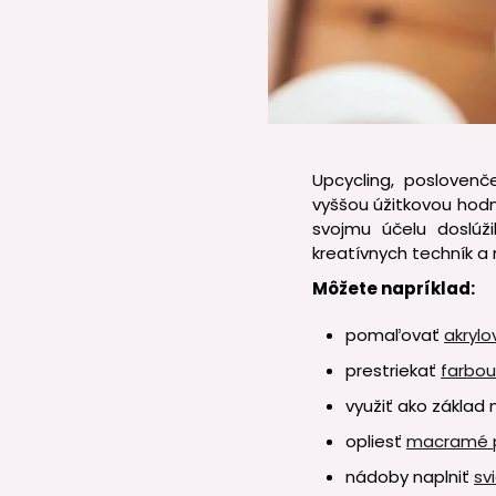
Upcycling, posloven
vyššou úžitkovou hodno
svojmu účelu doslúži
kreatívnych techník a
Môžete napríklad:
pomaľovať
akrylo
prestriekať
farbou 
využiť ako základ
opliesť
macramé p
nádoby naplniť
sv