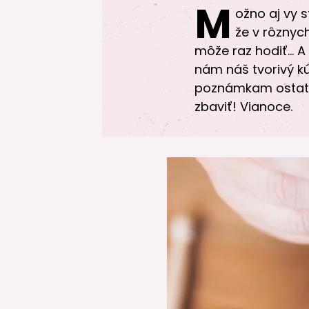
M
ožno aj vy 
že v rôznych
môže raz hodiť… A 
nám náš tvorivý kú
poznámkam ostatný
zbaviť! Vianoce.