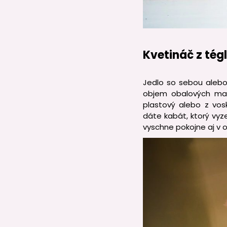
Kvetináč z tég
Jedlo so sebou alebo
objem obalových mater
plastový alebo z vo
dáte kabát, ktorý vy
vyschne pokojne aj v 