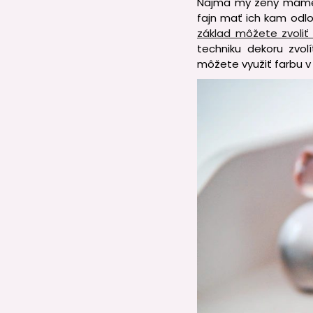
Najmä my ženy máme v
fajn mať ich kam odlož
základ môžete zvoliť 
techniku dekoru zvol
môžete využiť farbu v 