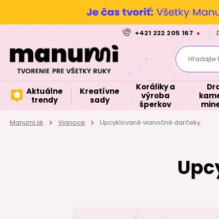
+421 222 205 167
Hľadajte 
Koráliky a
Dr
Aktuálne
Kreatívne
výroba
kame
trendy
sady
šperkov
mine
Manumi.sk
Vianoce
Upcyklované vianočné darčeky
Upc