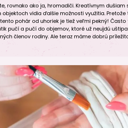
ste, rovnako ako ja, hromadiči. Kreatívnym dušiam 
 objektoch vidia ďalšie možnosti využitia. Pretože 
tento pohár od uhoriek je tiež veľmi pekný! Často 
tik pučí a pučí do objemov, ktoré už neujdú ušti
ch členov rodiny. Ale teraz máme dobrú príležit