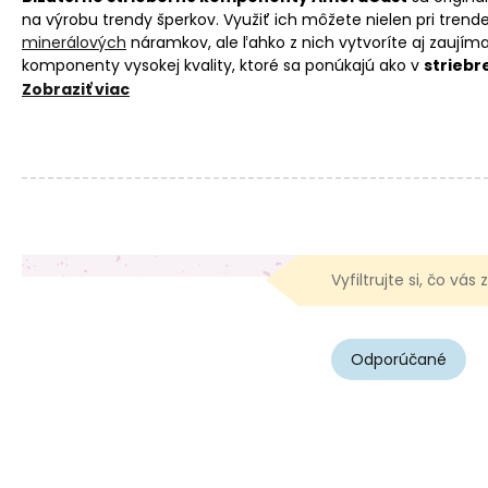
na výrobu trendy šperkov. Využiť ich môžete nielen pri trend
minerálových
náramkov, ale ľahko z nich vytvoríte aj zaují
komponenty vysokej kvality, ktoré sa ponúkajú ako v
striebr
pozlátenie 14kt zlatom
. Vďaka tomu budú vaše šperky, či 
Zobraziť viac
príveskov
, náušnice s
náušnicovými ramienkami
alebo nára
vyzerať, ale udržia si aj dlhšiu životnosť.
Vyfiltrujte si, čo vás
Odporúčané