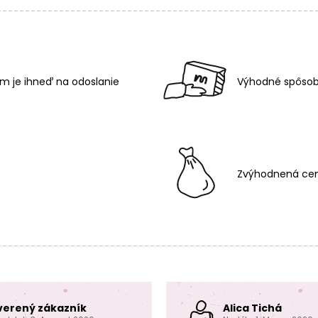
m je ihneď na odoslanie
Výhodné spôsob
Zvýhodnená cen
verený zákazník
Alica Tichá