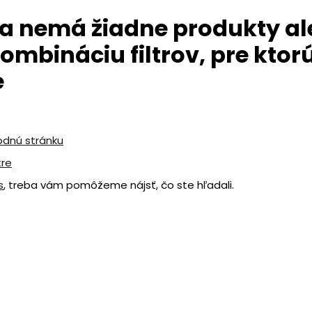
a nemá žiadne produkty al
ombináciu filtrov, pre ktorú
e
odnú stránku
tre
s
, treba vám pomôžeme nájsť, čo ste hľadali.