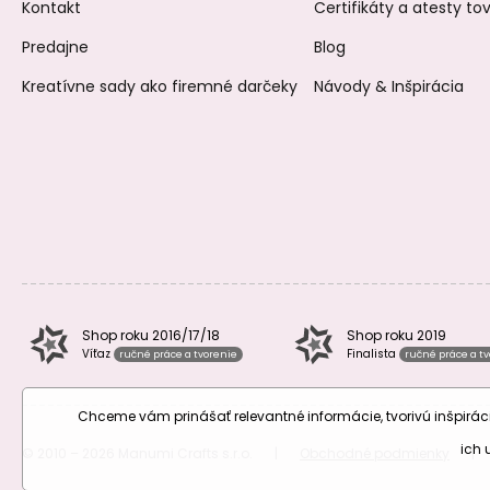
Kontakt
Certifikáty a atesty t
Predajne
Blog
Kreatívne sady ako firemné darčeky
Návody & Inšpirácia
Shop roku 2016/17/18
Shop roku 2019
Víťaz
Finalista
ručné práce a tvorenie
ručné práce a t
Chceme vám prinášať relevantné informácie, tvorivú inšpir
ich
© 2010 – 2026 Manumi Crafts s.r.o.
|
Obchodné podmienky
|