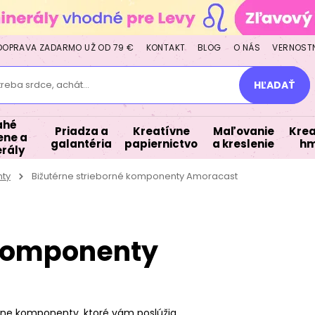
DOPRAVA ZADARMO UŽ OD 79 €
KONTAKT
BLOG
O NÁS
VERNOST
treba srdce, achát...
HĽADAŤ
ahé
Priadza a
Kreatívne
Maľovanie
Krea
ne a
galantéria
papiernictvo
a kreslenie
hm
rály
nty
Bižutérne strieborné komponenty Amoracast
 komponenty
lne komponenty, ktoré vám poslúžia