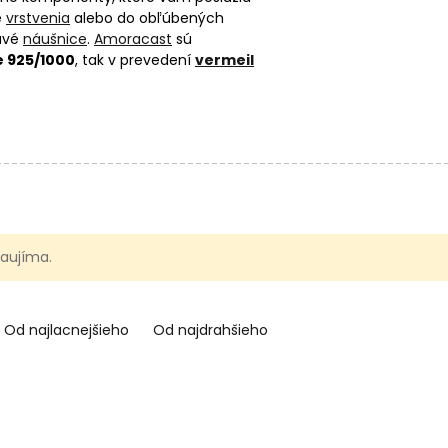
e
vrstvenia
alebo do obľúbených
mavé
náušnice
.
Amoracast
sú
e 925/1000
, tak v prevedení
vermeil
už si vytvárate náhrdelník pomocou
mok so
spájacími dielmi
,
nielen dobre
 zaujíma.
Od najlacnejšieho
Od najdrahšieho