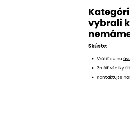
Kategóri
vybrali k
nemám
Skúste:
Vrátiť sa na
úv
Zrušiť všetky fil
Kontaktujte ná