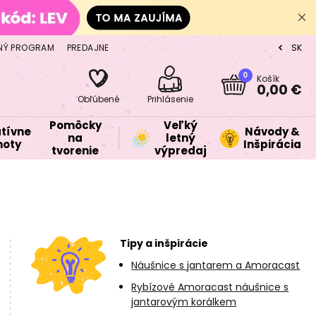
NÝ PROGRAM
PREDAJNE
SK
CZ
0
Košík
0,00 €
Obľúbené
Prihlásenie
Pomôcky
Veľký
tívne
Návody &
na
letný
oty
Inšpirácia
tvorenie
výpredaj
Tipy a inšpirácie
Náušnice s jantarem a Amoracast
Rybízové Amoracast náušnice s
jantarovým korálkem