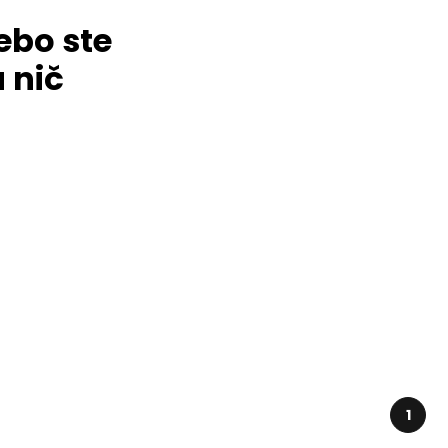
ebo ste
 nič
1