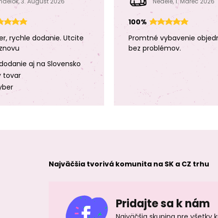
ndelok, 3. August 2026
Neděle, 1. Marec 2026
100%
er, rychle dodanie. Utcite
Promtné vybavenie objed
znovu
bez problémov.
dodanie aj na Slovensko
y tovar
yber
Najväčšia tvorivá komunita na SK a CZ trhu
Pridajte sa k nám
Najväčšia skupina pre všetky 