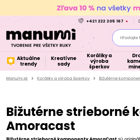
+421 222 205 167
Hľadajte 
Koráliky a
Dr
Aktuálne
Kreatívne
výroba
kame
trendy
sady
šperkov
mine
Manumi.sk
Koráliky a výroba šperkov
Bižutérne kompone
Bižutérne strieborné
Amoracast
Bižutérne strieborné komponenty AmoraCast
sú originá