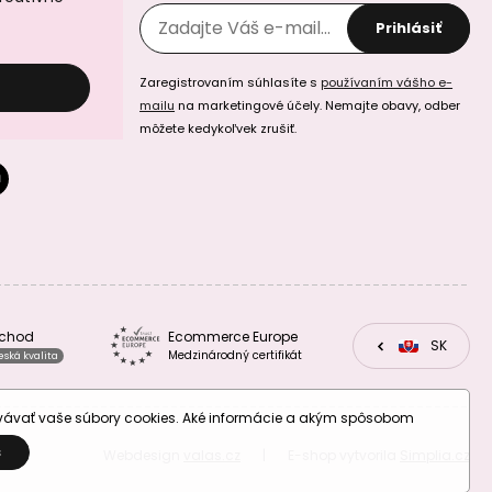
Prihlásiť
Zaregistrovaním súhlasíte s
používaním vášho e-
mailu
na marketingové účely. Nemajte obavy, odber
môžete kedykoľvek zrušiť.
bchod
Ecommerce Europe
CZ
SK
EU
Medzinárodný certifikát
eská kvalita
ovávať vaše súbory cookies. Aké informácie a akým spôsobom
S
Webdesign
valas.cz
|
E-shop vytvorila
Simplia.cz