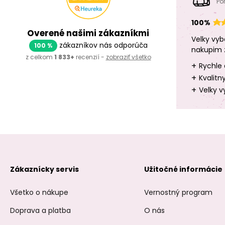
Po
100%
Overené našimi zákazníkmi
Velky vyb
zákazníkov nás odporúča
100 %
nakupim 
z celkom
1 833+
recenzií -
zobraziť všetko
+
Rychle 
+
Kvalitn
+
Velky v
Zákaznícky servis
Užitočné informácie
Všetko o nákupe
Vernostný program
Doprava a platba
O nás