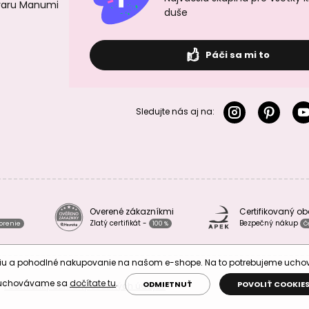
ovaru Manumi
duše
Páči sa mi to
Sledujte nás aj na:
Overené zákazníkmi
Certifikovaný o
Zlatý certifikát -
Bezpečný nákup
vorenie
100 %
Č
áciu a pohodlné nakupovanie na našom e-shope. Na to potrebujeme uch
 uchovávame sa
dočítate tu
.
ODMIETNUŤ
POVOLIŤ COOKIE
Podmienky ochrany osobných údajov