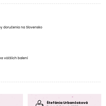
y doručenia na Slovensko
a väčších balení
Štefánia Urbančoková