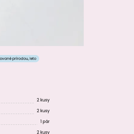
rované prírodou
,
leto
2 kusy
2 kusy
1 pár
2 kusy