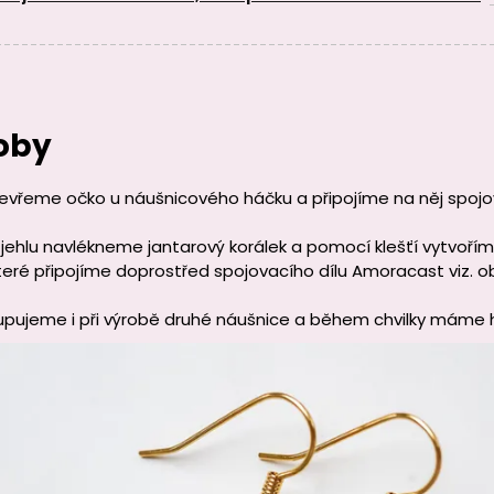
oby
evřeme očko u náušnicového háčku a připojíme na něj spojo
 jehlu navlékneme jantarový korálek a pomocí klešťí vytvoří
které připojíme doprostřed spojovacího dílu Amoracast viz. o
upujeme i při výrobě druhé náušnice a během chvilky máme 