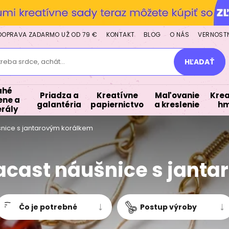
DOPRAVA ZADARMO UŽ OD 79 €
KONTAKT
BLOG
O NÁS
VERNOST
treba srdce, achát...
HĽADAŤ
ahé
Priadza a
Kreatívne
Maľovanie
Krea
ne a
galantéria
papiernictvo
a kreslenie
hm
rály
nice s jantarovým korálkem
cast náušnice s jant
Čo je potrebné
Postup výroby