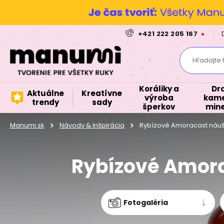
+421 222 205 167
Hľadajte 
Koráliky a
Dr
Aktuálne
Kreatívne
výroba
kame
trendy
sady
šperkov
mine
Manumi.sk
Návody & Inšpirácia
Rybízové Amoracast náuš
Rybízové Amora
Fotogaléria