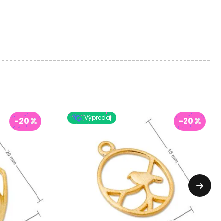
Výpredaj
-20
-20