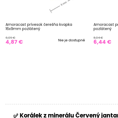
Amoracast prívesok čerešňa kvapka
Amoracast pr
16x9mm pozlátený
pozlátený
6,09 €
8,04 €
Nie je dostupné
4,87 €
6,44 €
Korálek z minerálu Červený jant