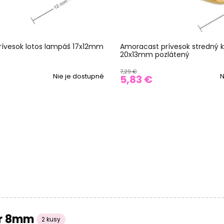
ívesok lotos lampáš 17x12mm
Amoracast prívesok stredný 
20x13mm pozlátený
7,29 €
Nie je dostupné
N
5,83 €
ar 8mm
2 kusy