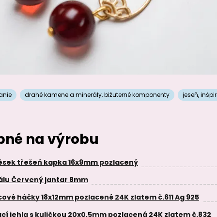
anie
drahé kamene a minerály
,
bižuterné komponenty
jeseň
,
inšpi
ebné na výrobu
ěsek třešeň kapka 16x9mm pozlacený
rálu Červený jantar 8mm
cové háčky 18x12mm pozlacené 24K zlatem č.611 Ag 925
ací jehla s kuličkou 20x0,5mm pozlacená 24K zlatem č.832