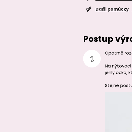
Další pomůcky
Postup výr
Opatrně roz
Na nýtovací
jehly očko, 
Stejně post