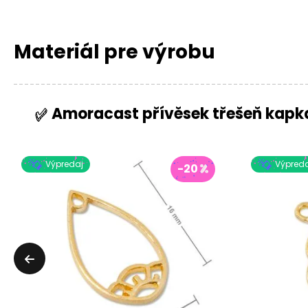
Materiál pre výrobu
Amoracast přívěsek třešeň kap
Výpredaj
Výpreda
-20