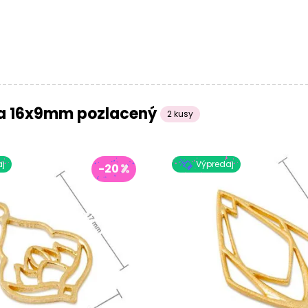
ka 16x9mm pozlacený
2 kusy
j
Výpredaj
-20