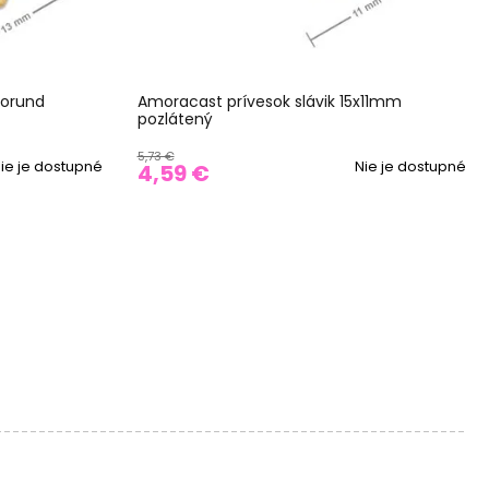
korund
Amoracast prívesok slávik 15x11mm
pozlátený
5,73 €
ie je dostupné
Nie je dostupné
4,59 €