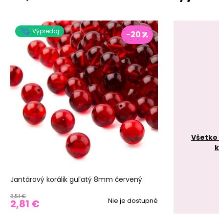
Výpredaj
-20
Všetko 
k
Jantárový korálik guľatý 8mm červený
3,51 €
Nie je dostupné
2,81 €