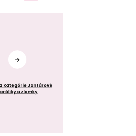
z kategórie Jantárové
oráliky a zlomky