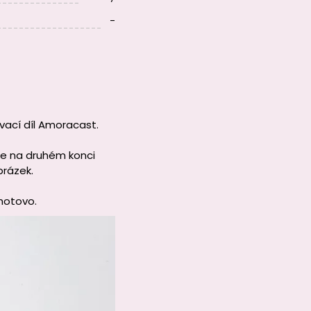
-
vací díl Amoracast.
me na druhém konci
brázek.
hotovo.