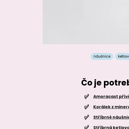
náušnice
ketlov
Čo je potr
Amoracast přív
Korálek z mine
Stříbrné náušni
Stříbrná ketlov