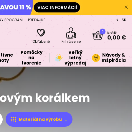
NÝ PROGRAM
PREDAJNE
SK
CZ
0
Košík
0,00 €
Obľúbené
Prihlásenie
Pomôcky
Veľký
tívne
Návody &
na
letný
oty
Inšpirácia
tvorenie
výpredaj
arovým korálkem
Materiál na výrobu