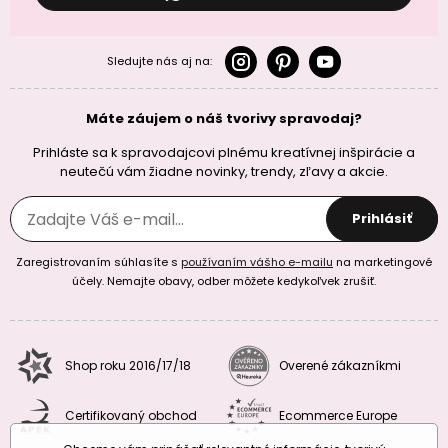
Sledujte nás aj na:
Máte záujem o náš tvorivy spravodaj?
Prihláste sa k spravodajcovi plnému kreatívnej inšpirácie a
neutečú vám žiadne novinky, trendy, zľavy a akcie.
Prihlásiť
Zaregistrovaním súhlasíte s
používaním vášho e-mailu
na marketingové
účely. Nemajte obavy, odber môžete kedykoľvek zrušiť.
Shop roku 2016/17/18
Overené zákazníkmi
Certifikovaný obchod
Ecommerce Europe