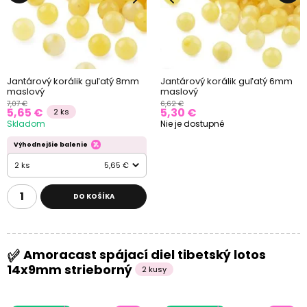
Jantárový korálik guľatý 8mm
Jantárový korálik guľatý 6mm
maslový
maslový
7,07 €
6,62 €
5,65 €
5,30 €
2 ks
Skladom
Nie je dostupné
Výhodnejšie balenie
2 ks
5,65 €
DO KOŠÍKA
Amoracast spájací diel tibetský lotos
14x9mm strieborný
2 kusy