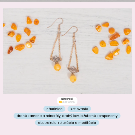
náročnosť
náušnice
ketlovanie
drahé kamene a minerály
,
drahý kov
,
bižuterné komponenty
abstrakcia
,
relaxácia a meditácia