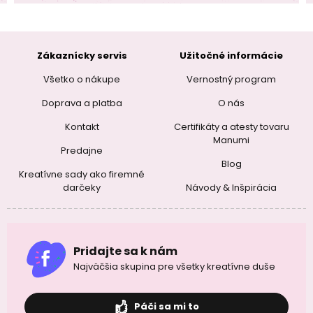
Zákaznícky servis
Užitočné informácie
Všetko o nákupe
Vernostný program
Doprava a platba
O nás
Kontakt
Certifikáty a atesty tovaru
Manumi
Predajne
Blog
Kreatívne sady ako firemné
darčeky
Návody & Inšpirácia
Pridajte sa k nám
Najväčšia skupina pre všetky kreatívne duše
Páči sa mi to