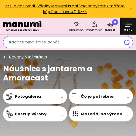
>>>Je čas tvoriť: Všetky Manumi kreatívne sady teraz môžete
kúpiť so zľavou 11 %<<<
0
Menu
0,00 €
Obľúbené
Prihlásenie
Hľadajte treba srdce, achát...
Návody & Inšpirácia
Náušnice s jantarem a
Amoracast
Fotogaléria
Čo je potrebné
Postup výroby
Materiál na výrobu