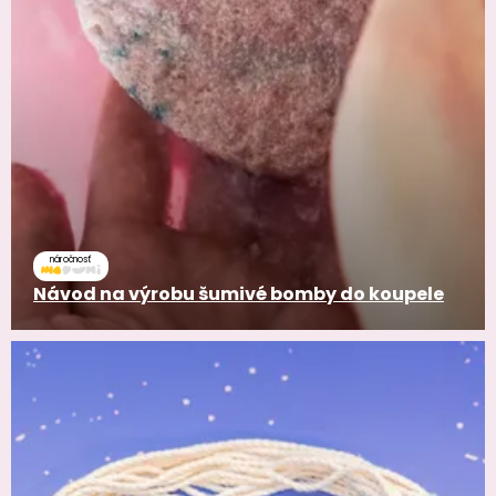
náročnosť
Návod na výrobu šumivé bomby do koupele