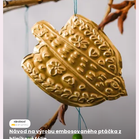
náročnosť
Návod na výrobu embosovaného ptáčka z
hliníkové fólie