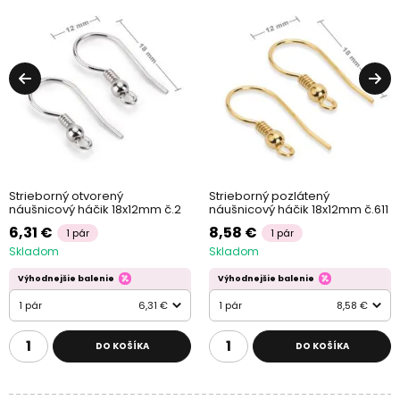
Strieborný otvorený
Strieborný pozlátený
náušnicový háčik 18x12mm č.2
náušnicový háčik 18x12mm č.611
6,31 €
8,58 €
1 pár
1 pár
Skladom
Skladom
Výhodnejšie balenie
Výhodnejšie balenie
1 pár
6,31 €
1 pár
8,58 €
DO KOŠÍKA
DO KOŠÍKA