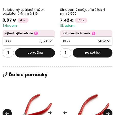
Strieborný spájací krúžok
Strieborný spájací krúžok 4
pozlátený 4mm č.816
mm č.555
3,87 €
7,42 €
4 ks
10 ks
Skladom
Skladom
Výhodnejšie balenie
Výhodnejšie balenie
4 ks
3,87 €
10 ks
7,42 €
DO KOŠÍKA
DO KOŠÍKA
Ďalšie pomôcky