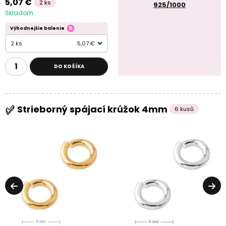
5,07 €
2 ks
925/1000
Skladom
Výhodnejšie balenie
2 ks
5,07 €
DO KOŠÍKA
Strieborný spájací krúžok 4mm
6 kusů