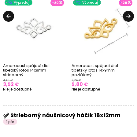
Výpredaj
Výpredaj
-20
-20
Amoracast spájací diel
Amoracast spájací diel
tibetský lotos 14x9mm
tibetský lotos 14x9mm
strieborný
pozlátený
4,40 €
7,24 €
3,52 €
5,80 €
Nie je dostupné
Nie je dostupné
Strieborný náušnicový háčik 18x12mm
1 pár