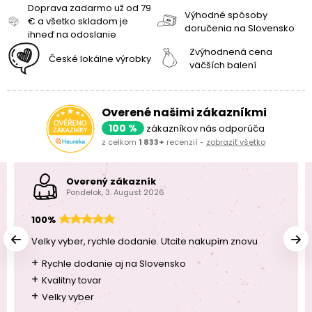
Doprava zadarmo už od 79
Výhodné spôsoby
€ a všetko skladom je
doručenia na Slovensko
ihneď na odoslanie
Zvýhodnená cena
České lokálne výrobky
väčších balení
Overené našimi zákazníkmi
100 %
zákazníkov nás odporúča
z celkom
1 833+
recenzií -
zobraziť všetko
Overený zákazník
Pondelok, 3. August 2026
100%
Velky vyber, rychle dodanie. Utcite nakupim znovu
+
Rychle dodanie aj na Slovensko
+
Kvalitny tovar
+
Velky vyber