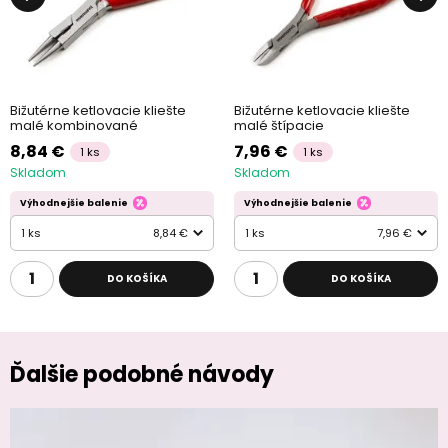
Bižutérne ketlovacie kliešte
Bižutérne ketlovacie kliešte
malé kombinované
malé štípacie
8,84 €
7,96 €
1 ks
1 ks
Skladom
Skladom
Výhodnejšie balenie
Výhodnejšie balenie
1 ks
8,84 €
1 ks
7,96 €
DO KOŠÍKA
DO KOŠÍKA
Ďalšie podobné návody