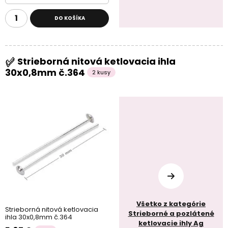
DO KOŠÍKA
Strieborná nitová ketlovacia ihla
30x0,8mm č.364
2 kusy
Všetko z kategórie
Strieborná nitová ketlovacia
Strieborné a pozlátené
ihla 30x0,8mm č.364
ketlovacie ihly Ag