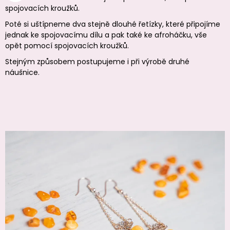
spojovacích kroužků.
Poté si uštípneme dva stejně dlouhé řetízky, které připojíme
jednak ke spojovacímu dílu a pak také ke afroháčku, vše
opět pomocí spojovacích kroužků.
Stejným způsobem postupujeme i při výrobě druhé
náušnice.