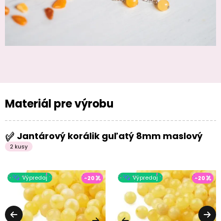
Materiál pre výrobu
Jantárový korálik guľatý 8mm maslový
2 kusy
Výpredaj
Výpredaj
-20
-20