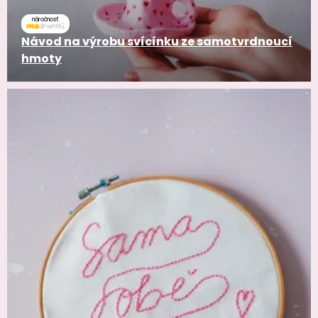
náročnosť
Návod na výrobu svícínku ze samotvrdnoucí
hmoty