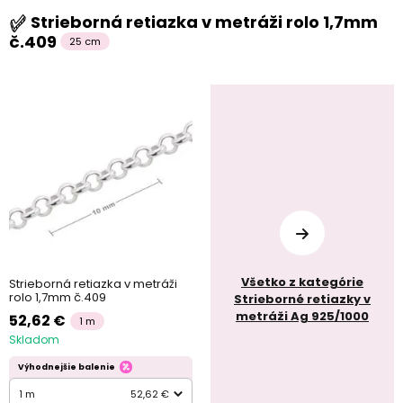
Strieborná retiazka v metráži rolo 1,7mm
č.409
25 cm
Všetko z kategórie
Strieborná retiazka v metráži
rolo 1,7mm č.409
Strieborné retiazky v
metráži Ag 925/1000
52,62 €
1 m
Skladom
Výhodnejšie balenie
1 m
52,62 €