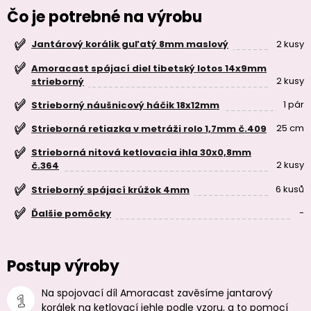
Čo je potrebné na výrobu
2 kusy
Jantárový korálik guľatý 8mm maslový
Amoracast spájací diel tibetský lotos 14x9mm
2 kusy
strieborný
1 pár
Strieborný náušnicový háčik 18x12mm
25 cm
Strieborná retiazka v metráži rolo 1,7mm č.409
Strieborná nitová ketlovacia ihla 30x0,8mm
2 kusy
č.364
6 kusů
Strieborný spájací krúžok 4mm
-
Ďalšie pomôcky
Postup výroby
Na spojovací díl Amoracast zavěsíme jantarový
korálek na ketlovací jehle podle vzoru, a to pomocí