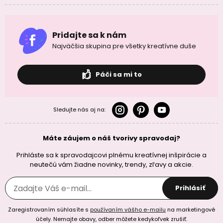
Pridajte sa k nám
Najväčšia skupina pre všetky kreatívne duše
Páči sa mi to
Sledujte nás aj na:
Máte záujem o náš tvorivy spravodaj?
Prihláste sa k spravodajcovi plnému kreatívnej inšpirácie a
neutečú vám žiadne novinky, trendy, zľavy a akcie.
Prihlásiť
Zaregistrovaním súhlasíte s
používaním vášho e-mailu
na marketingové
účely. Nemajte obavy, odber môžete kedykoľvek zrušiť.