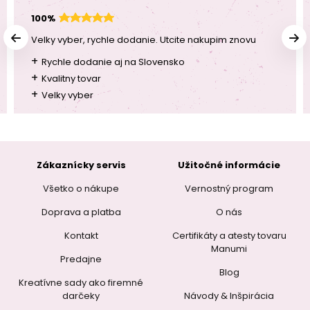
100%
Velky vyber, rychle dodanie. Utcite nakupim znovu
+
Rychle dodanie aj na Slovensko
+
Kvalitny tovar
+
Velky vyber
Zákaznícky servis
Užitočné informácie
Všetko o nákupe
Vernostný program
Doprava a platba
O nás
Kontakt
Certifikáty a atesty tovaru
Manumi
Predajne
Blog
Kreatívne sady ako firemné
darčeky
Návody & Inšpirácia