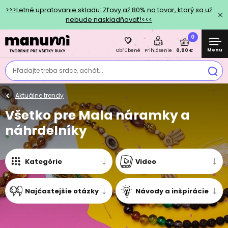
>>>Letné upratovanie skladu: Zľavy až 80% na tovar, ktorý sa už
nebude naskladňovať!<<<
0
Menu
0,00 €
Obľúbené
Prihlásenie
Hľadajte treba srdce, achát...
Aktuálne trendy
Všetko pre Mala náramky a
náhrdelníky
Kategórie
Video
Najčastejšie otázky
Návody a inšpirácie