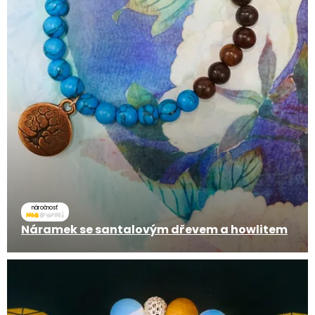
náročnosť
Náramek se santalovým dřevem a howlitem