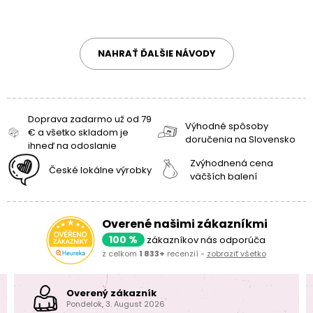
NAHRAŤ ĎALŠIE NÁVODY
Doprava zadarmo už od 79
Výhodné spôsoby
€ a všetko skladom je
doručenia na Slovensko
ihneď na odoslanie
Zvýhodnená cena
České lokálne výrobky
väčších balení
Overené našimi zákazníkmi
100 %
zákazníkov nás odporúča
z celkom
1 833+
recenzií -
zobraziť všetko
Overený zákazník
Pondelok, 3. August 2026