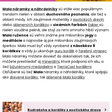
Mala náramky a náhrdelníky
sú stále viac populárnym
trendom nielen v oblasti
duchovného poznania
, ale tiež v
oblasti módy. Ich zaujímavé materiály z
exotických drevín
alebo
sklenených korálikov
v
siedmich farbách
čakier
sú
nielen vizuálne pekné, ale stojí za nimi omnoho hlbší význam.
Mala ružence
sú veľmi známe pre milovníkov
jogy
a
meditácie
a najnovšie aj pre milovníkov zaujímavých
šperkov. Mala musí byť vždy vyrobená
z násobkov 9
korálikov
a vždy ju ukončuje
guru korálik
a
farebný strapec
.
Mala náramky môžete doviesť do dokonalosti tak, že ich
môžete prestriedať aj
minerálmi
, ktoré podporia ich silu, a
tiež
bižutérnymi medzidielmi
a
TierraCast korálikmi
.
Obľúbené sú tiež
Mala
náramky a náhrdelníky, ktoré spájajú
ako
drevené koráliky
, tak
sklenené Mala koráliky
.
Rudraksha a koráliky z exotického dreva