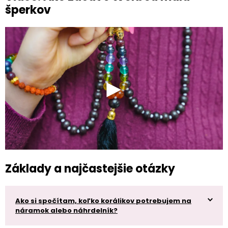
šperkov
Základy a najčastejšie otázky
Ako si spočítam, koľko korálikov potrebujem na
náramok alebo náhrdelník?