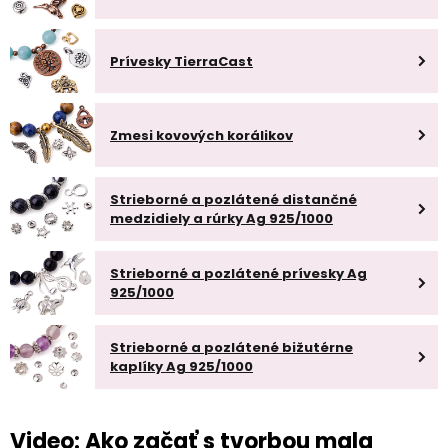
Prívesky TierraCast
Zmesi kovových korálikov
Strieborné a pozlátené distančné
medzidiely a rúrky Ag 925/1000
Strieborné a pozlátené prívesky Ag
925/1000
Strieborné a pozlátené bižutérne
kaplíky Ag 925/1000
Video: Ako začať s tvorbou mala