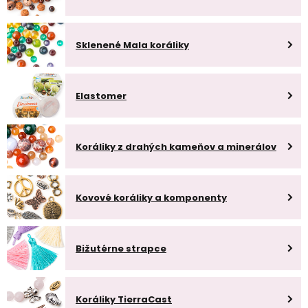
Sklenené Mala koráliky
Elastomer
Koráliky z drahých kameňov a minerálov
Kovové koráliky a komponenty
Bižutérne strapce
Koráliky TierraCast