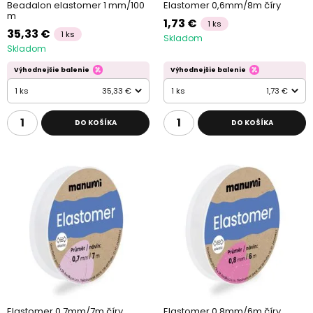
Beadalon elastomer 1 mm/100
Elastomer 0,6mm/8m číry
m
1,73 €
1 ks
35,33 €
1 ks
Skladom
Skladom
Výhodnejšie balenie
Výhodnejšie balenie
1 ks
35,33 €
1 ks
1,73 €
DO KOŠÍKA
DO KOŠÍKA
Elastomer 0,7mm/7m číry
Elastomer 0,8mm/6m číry