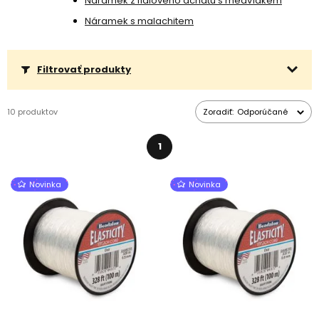
Náramek z fialového achátu s medvídkem
trochou
gélového sekundového lepidla
.
Náramek s malachitem
Filtrovať produkty
10 produktov
Zoradiť:
Odporúčané
1
Novinka
Novinka