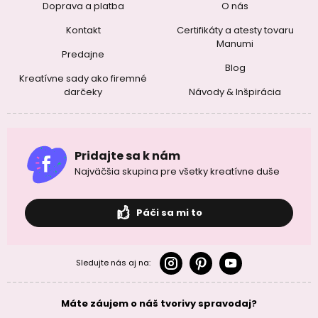
Doprava a platba
O nás
Kontakt
Certifikáty a atesty tovaru
Manumi
Predajne
Blog
Kreatívne sady ako firemné
darčeky
Návody & Inšpirácia
Pridajte sa k nám
Najväčšia skupina pre všetky kreatívne duše
Páči sa mi to
Sledujte nás aj na:
Máte záujem o náš tvorivy spravodaj?