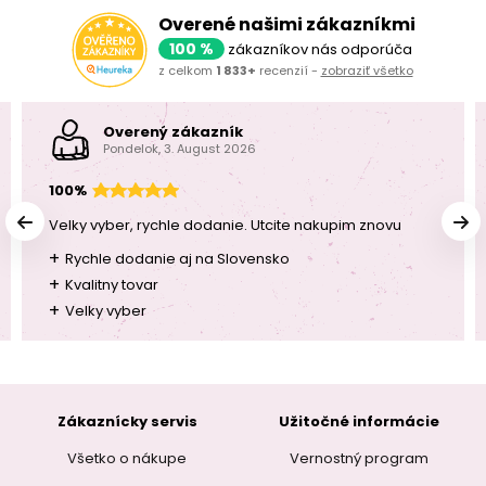
Overené našimi zákazníkmi
100 %
zákazníkov nás odporúča
z celkom
1 833+
recenzií -
zobraziť všetko
Overený zákazník
Pondelok, 3. August 2026
100%
Velky vyber, rychle dodanie. Utcite nakupim znovu
+
Rychle dodanie aj na Slovensko
+
Kvalitny tovar
+
Velky vyber
Zákaznícky servis
Užitočné informácie
Všetko o nákupe
Vernostný program