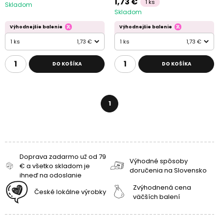
1,73 €
1 ks
Skladom
Skladom
Výhodnejšie balenie
Výhodnejšie balenie
1 ks
1,73 €
1 ks
1,73 €
DO KOŠÍKA
DO KOŠÍKA
1
Doprava zadarmo už od 79
Výhodné spôsoby
€ a všetko skladom je
doručenia na Slovensko
ihneď na odoslanie
Zvýhodnená cena
České lokálne výrobky
väčších balení