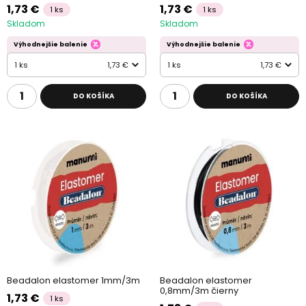
1,73 €
1,73 €
1 ks
1 ks
Skladom
Skladom
Výhodnejšie balenie
Výhodnejšie balenie
1 ks
1,73 €
1 ks
1,73 €
DO KOŠÍKA
DO KOŠÍKA
Beadalon elastomer 1mm/3m
Beadalon elastomer
0,8mm/3m čierny
1,73 €
1 ks