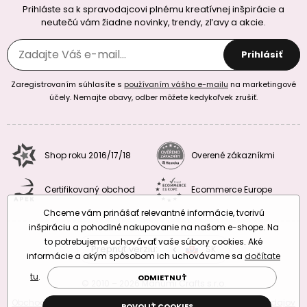
Prihláste sa k spravodajcovi plnému kreatívnej inšpirácie a
neutečú vám žiadne novinky, trendy, zľavy a akcie.
Prihlásiť
Zaregistrovaním súhlasíte s
používaním vášho e-mailu
na marketingové
účely. Nemajte obavy, odber môžete kedykoľvek zrušiť.
Shop roku 2016/17/18
Overené zákazníkmi
Certifikovaný obchod
Ecommerce Europe
Chceme vám prinášať relevantné informácie, tvorivú
inšpiráciu a pohodlné nakupovanie na našom e-shope. Na
to potrebujeme uchovávať vaše súbory cookies. Aké
Prepnúť verziu:
CZ
SK
EU
RO
informácie a akým spôsobom ich uchovávame sa
dočítate
tu
.
ODMIETNUŤ
© 2010 – 2026 Manumi Crafts s.r.o.
Obchodné podmienky
|
Podmienky ochrany osobných údajov
POVOLIŤ COOKIES