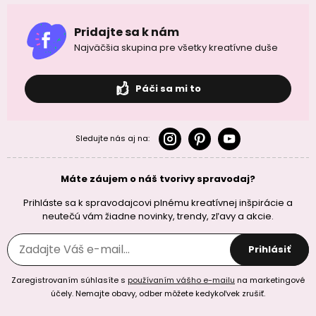
Pridajte sa k nám
Najväčšia skupina pre všetky kreatívne duše
Páči sa mi to
Sledujte nás aj na:
Máte záujem o náš tvorivy spravodaj?
Prihláste sa k spravodajcovi plnému kreatívnej inšpirácie a
neutečú vám žiadne novinky, trendy, zľavy a akcie.
Prihlásiť
Zaregistrovaním súhlasíte s
používaním vášho e-mailu
na marketingové
účely. Nemajte obavy, odber môžete kedykoľvek zrušiť.