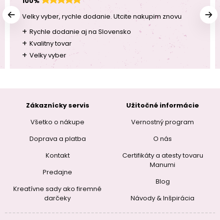
100%
Velky vyber, rychle dodanie. Utcite nakupim znovu
+
Rychle dodanie aj na Slovensko
+
Kvalitny tovar
+
Velky vyber
Zákaznícky servis
Užitočné informácie
Všetko o nákupe
Vernostný program
Doprava a platba
O nás
Kontakt
Certifikáty a atesty tovaru
Manumi
Predajne
Blog
Kreatívne sady ako firemné
darčeky
Návody & Inšpirácia