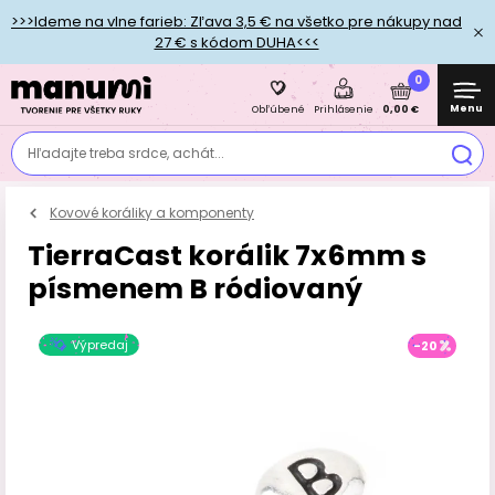
>>>Ideme na vlne farieb: Zľava 3,5 € na všetko pre nákupy nad
27 € s kódom DUHA<<<
0
Menu
0,00 €
Obľúbené
Prihlásenie
Hľadajte treba srdce, achát...
Kovové koráliky a komponenty
TierraCast korálik 7x6mm s
písmenem B ródiovaný
Výpredaj
-20