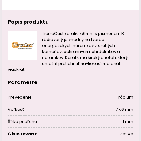
Popis produktu
TierraCast korálik 7x6mm s písmenem B
ródiovaný je vhodný na tvorbu
energetických náramkov z drahých
kameňov, ochranných náhrdelníkov a
náramkov. Korálik má široký prieťah, ktorý
umožní pretiahnuť navliekací materiál
viackrát.
Parametre
Prevedenie
ródium
Veľkosť
7 x 6 mm
Šírka prieťahu
1 mm
Číslo tovaru:
36946