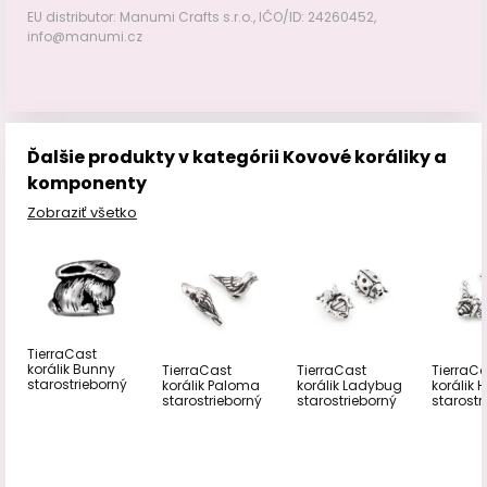
EU distributor: Manumi Crafts s.r.o., IČO/ID: 24260452,
info@manumi.cz
Ďalšie produkty v kategórii Kovové koráliky a
komponenty
Zobraziť všetko
TierraCast
korálik Bunny
TierraCast
TierraCast
TierraC
starostrieborný
korálik Paloma
korálik Ladybug
korálik 
starostrieborný
starostrieborný
starostr