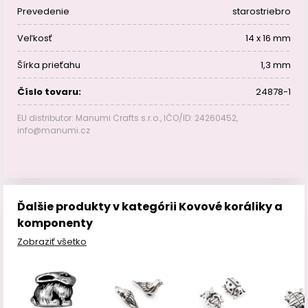
Prevedenie
starostriebro
Veľkosť
14 x 16 mm
Šírka prieťahu
1,3 mm
Číslo tovaru:
24878-1
EU distributor: Manumi Crafts s.r.o., IČO/ID: 24260452,
info@manumi.cz
Ďalšie produkty v kategórii Kovové koráliky a
komponenty
Zobraziť všetko