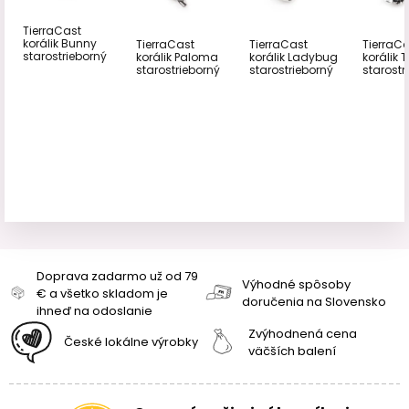
TierraCast
korálik Bunny
TierraCast
TierraCast
TierraC
starostrieborný
korálik Paloma
korálik Ladybug
korálik T
starostrieborný
starostrieborný
starostr
Doprava zadarmo už od 79
Výhodné spôsoby
€ a všetko skladom je
doručenia na Slovensko
ihneď na odoslanie
Zvýhodnená cena
České lokálne výrobky
väčších balení