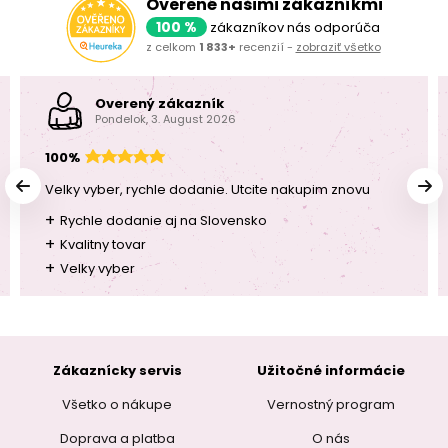
Overené našimi zákazníkmi
100 %
zákazníkov nás odporúča
z celkom
1 833+
recenzií -
zobraziť všetko
Overený zákazník
Pondelok, 3. August 2026
100%
Velky vyber, rychle dodanie. Utcite nakupim znovu
+
Rychle dodanie aj na Slovensko
+
Kvalitny tovar
+
Velky vyber
Zákaznícky servis
Užitočné informácie
Všetko o nákupe
Vernostný program
Doprava a platba
O nás