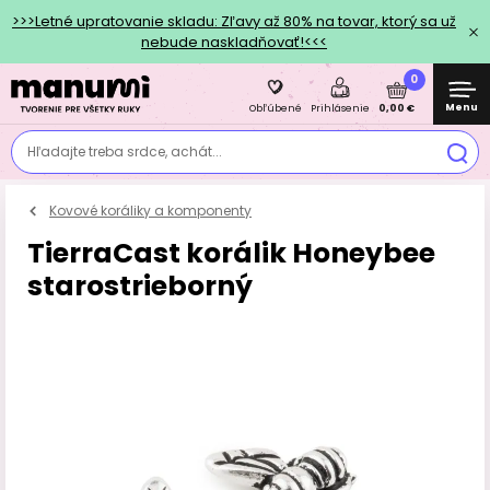
>>>Letné upratovanie skladu: Zľavy až 80% na tovar, ktorý sa už
nebude naskladňovať!<<<
0
Menu
0,00 €
Obľúbené
Prihlásenie
Hľadajte treba srdce, achát...
Kovové koráliky a komponenty
TierraCast korálik Honeybee
starostrieborný