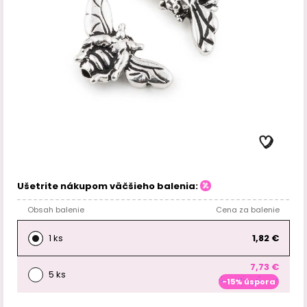
Ušetrite nákupom väčšieho balenia:
Obsah balenie
Cena za balenie
1 ks
1,82 €
7,73 €
5 ks
-15% úspora