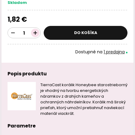
Skladom
1,82 €
DO KOŠÍKA
Dostupné na
1 predajna
Popis produktu
TierraCast korálik Honeybee starostrieborný
je vhodný na tvorbu energetických
náramkov z drahých kameňov a
ochranných náhrdelníkov. Korálik má široký
prieťah, ktorý umožní pretiahnuť navliekací
materiál viackrát.
Parametre