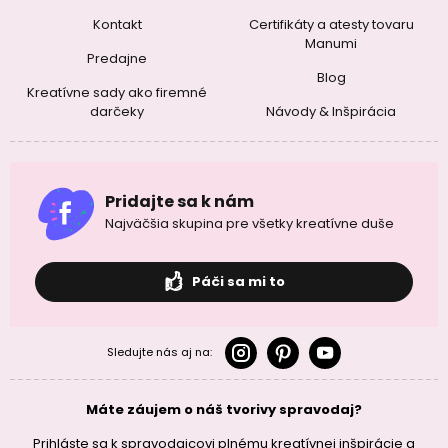
Kontakt
Certifikáty a atesty tovaru
Manumi
Predajne
Blog
Kreatívne sady ako firemné
darčeky
Návody & Inšpirácia
Pridajte sa k nám
Najväčšia skupina pre všetky kreatívne duše
Páči sa mi to
Sledujte nás aj na:
Máte záujem o náš tvorivy spravodaj?
Prihláste sa k spravodajcovi plnému kreatívnej inšpirácie a