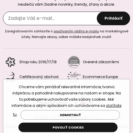
neutečú vám žiadne novinky, trendy, zľavy a akcie.
Prihlásiť
Zaregistrovaním súhlasíte s
používaním vášho e-mailu
na marketingové
účely. Nemajte obavy, odber môžete kedykoľvek zrušiť.
Shop roku 2016/17/18
Overené zákazníkmi
Certifikovaný obchod
Ecommerce Europe
Chceme vám prinášať relevantné informácie, tvorivú
inšpiráciu a pohodlné nakupovanie na našom e-shope. Na
to potrebujeme uchovávať vaše súbory cookies. Aké
Prepnúť verziu:
CZ
SK
EU
RO
informácie a akým spôsobom ich uchovávame sa
dočítate
tu
.
ODMIETNUŤ
© 2010 – 2026 Manumi Crafts s.r.o.
Obchodné podmienky
|
Podmienky ochrany osobných údajov
POVOLIŤ COOKIES