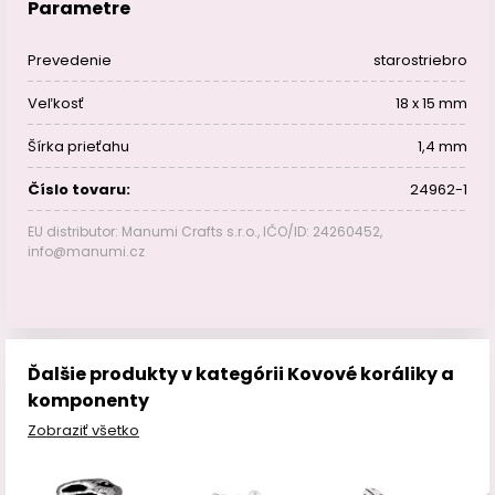
Parametre
Prevedenie
starostriebro
Veľkosť
18 x 15 mm
Šírka prieťahu
1,4 mm
Číslo tovaru:
24962-1
EU distributor: Manumi Crafts s.r.o., IČO/ID: 24260452,
info@manumi.cz
Ďalšie produkty v kategórii Kovové koráliky a
komponenty
Zobraziť všetko