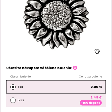
Ušetrite nákupom väčšieho balenia:
Obsah balenie
Cena za balenie
1 ks
2,00 €
8,49 €
5 ks
-15% úspora