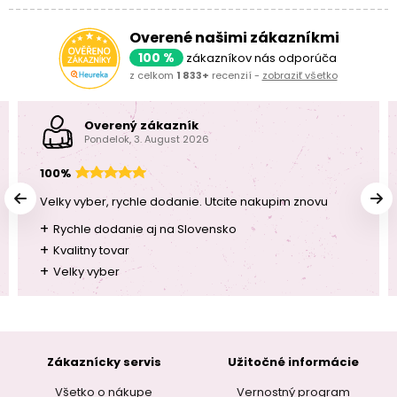
Overené našimi zákazníkmi
100 %
zákazníkov nás odporúča
z celkom
1 833+
recenzií -
zobraziť všetko
Overený zákazník
Pondelok, 3. August 2026
100%
Velky vyber, rychle dodanie. Utcite nakupim znovu
+
Rychle dodanie aj na Slovensko
+
Kvalitny tovar
+
Velky vyber
Zákaznícky servis
Užitočné informácie
Všetko o nákupe
Vernostný program