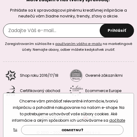
Prihláste sa k spravodajcovi plnému kreatívnej inšpirácie a
neutečú vám žiadne novinky, trendy, zľavy a akcie.
Prihlásiť
Zaregistrovaním súhlasíte s
používaním vášho e-mailu
na marketingové
účely. Nemajte obavy, odber môžete kedykoľvek zrušiť.
Shop roku 2016/17/18
Overené zákazníkmi
Certifikovaný obchod
Ecommerce Europe
Chceme vám prinášať relevantné informácie, tvorivú
inšpiráciu a pohodlné nakupovanie na našom e-shope. Na
to potrebujeme uchovávať vaše súbory cookies. Aké
Prepnúť verziu:
CZ
SK
EU
RO
informácie a akým spôsobom ich uchovávame sa
dočítate
tu
.
ODMIETNUŤ
© 2010 – 2026 Manumi Crafts s.r.o.