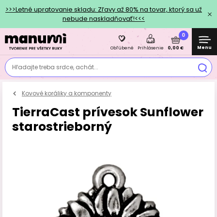
>>>Letné upratovanie skladu: Zľavy až 80% na tovar, ktorý sa už
nebude naskladňovať!<<<
0
Menu
0,00 €
Obľúbené
Prihlásenie
Hľadajte treba srdce, achát...
Kovové koráliky a komponenty
TierraCast prívesok Sunflower
starostrieborný