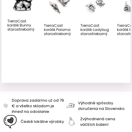
TierraCast
korálik Bunny
TierraCast
TierraCast
TierraC
starostrieborný
korálik Paloma
korálik Ladybug
korálik 
starostrieborný
starostrieborný
starostr
Doprava zadarmo už od 79
Výhodné spôsoby
€ a všetko skladom je
doručenia na Slovensko
ihneď na odoslanie
Zvýhodnená cena
České lokálne výrobky
väčších balení