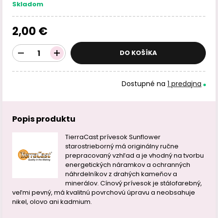
Skladom
2,00 €
DO KOŠÍKA
Dostupné na
1 predajna
Popis produktu
TierraCast prívesok Sunflower
starostrieborný má originálny ručne
prepracovaný vzhľad a je vhodný na tvorbu
energetických náramkov a ochranných
náhrdelníkov z drahých kameňov a
minerálov. Cínový prívesok je stálofarebný,
veľmi pevný, má kvalitnú povrchovú úpravu a neobsahuje
nikel, olovo ani kadmium.