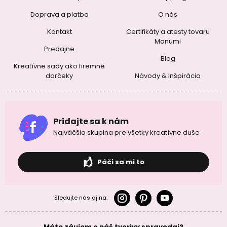
Doprava a platba
O nás
Kontakt
Certifikáty a atesty tovaru
Manumi
Predajne
Blog
Kreatívne sady ako firemné
darčeky
Návody & Inšpirácia
Pridajte sa k nám
Najväčšia skupina pre všetky kreatívne duše
Páči sa mi to
Sledujte nás aj na:
Máte záujem o náš tvorivy spravodaj?