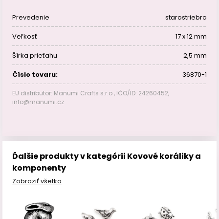
Prevedenie
starostriebro
Veľkosť
17 x 12 mm
Šírka prieťahu
2,5 mm
Číslo tovaru:
36870-1
EU distributor: Manumi Crafts s.r.o., IČO/ID: 24260452,
info@manumi.cz
Ďalšie produkty v kategórii Kovové koráliky a
komponenty
Zobraziť všetko