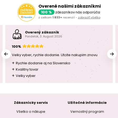
Overené našimi zákazníkmi
100 %
zákazníkov nás odporúča
z celkom
1 833+
recenzií -
zobraziť všetko
Overený zákazník
Pondelok, 3. August 2026
100%
Velky vyber, rychle dodanie. Utcite nakupim znovu
+
Rychle dodanie aj na Slovensko
+
Kvalitny tovar
+
Velky vyber
Zákaznícky servis
Užitočné informácie
Všetko o nákupe
Vernostný program