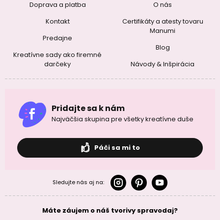
Doprava a platba
O nás
Kontakt
Certifikáty a atesty tovaru
Manumi
Predajne
Blog
Kreatívne sady ako firemné
darčeky
Návody & Inšpirácia
Pridajte sa k nám
Najväčšia skupina pre všetky kreatívne duše
Páči sa mi to
Sledujte nás aj na:
Máte záujem o náš tvorivy spravodaj?