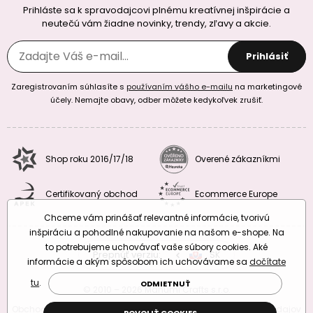
Prihláste sa k spravodajcovi plnému kreatívnej inšpirácie a
neutečú vám žiadne novinky, trendy, zľavy a akcie.
Prihlásiť
Zaregistrovaním súhlasíte s
používaním vášho e-mailu
na marketingové
účely. Nemajte obavy, odber môžete kedykoľvek zrušiť.
Shop roku 2016/17/18
Overené zákazníkmi
Certifikovaný obchod
Ecommerce Europe
Chceme vám prinášať relevantné informácie, tvorivú
inšpiráciu a pohodlné nakupovanie na našom e-shope. Na
to potrebujeme uchovávať vaše súbory cookies. Aké
Prepnúť verziu:
CZ
SK
EU
RO
informácie a akým spôsobom ich uchovávame sa
dočítate
tu
.
ODMIETNUŤ
© 2010 – 2026 Manumi Crafts s.r.o.
Obchodné podmienky
|
Podmienky ochrany osobných údajov