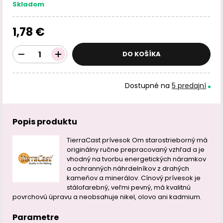
Skladom
1,78 €
DO KOŠÍKA
Dostupné na
5 predajní
Popis produktu
TierraCast prívesok Om starostrieborný má
originálny ručne prepracovaný vzhľad a je
vhodný na tvorbu energetických náramkov
a ochranných náhrdelníkov z drahých
kameňov a minerálov. Cínový prívesok je
stálofarebný, veľmi pevný, má kvalitnú
povrchovú úpravu a neobsahuje nikel, olovo ani kadmium.
Parametre