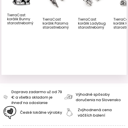
TierraCast
korálik Bunny
TierraCast
TierraCast
TierraC
starostrieborný
korálik Paloma
korálik Ladybug
korálik 
starostrieborný
starostrieborný
starostr
Doprava zadarmo už od 79
Výhodné spôsoby
€ a všetko skladom je
doručenia na Slovensko
ihneď na odoslanie
Zvýhodnená cena
České lokálne výrobky
väčších balení