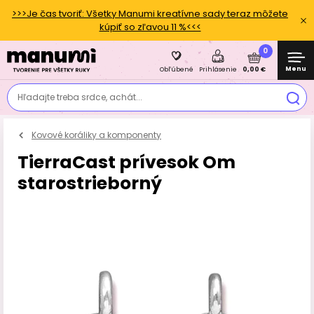
>>>Je čas tvoriť: Všetky Manumi kreatívne sady teraz môžete
kúpiť so zľavou 11 %<<<
0
Menu
0,00 €
Obľúbené
Prihlásenie
Hľadajte treba srdce, achát...
Kovové koráliky a komponenty
TierraCast prívesok Om
starostrieborný