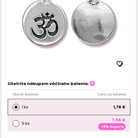
Ušetrite nákupom väčšieho balenia:
Obsah balenie
Cena za balenie
1 ks
1,78 €
7,56 €
5 ks
-15% úspora