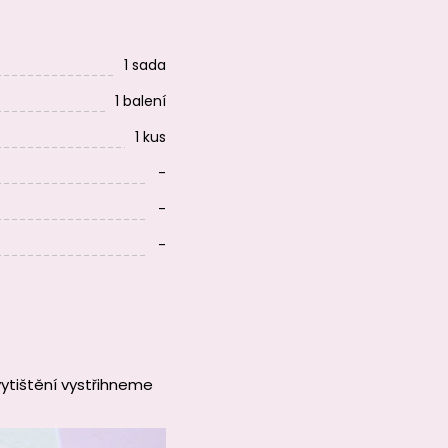
1 sada
1 balení
1 kus
-
-
-
ytištění vystřihneme