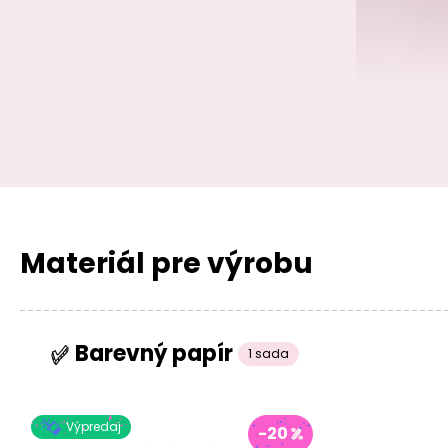
Materiál pre výrobu
Barevný papír
1 sada
Výpredaj
-20