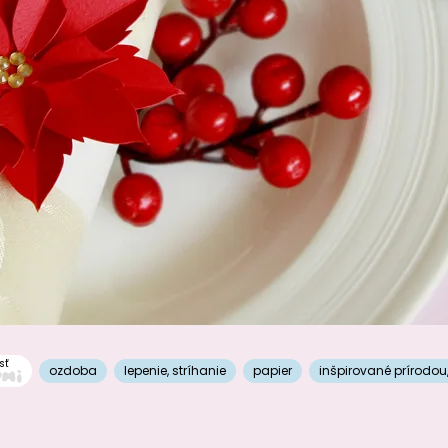
sť
ozdoba
lepenie
,
stríhanie
papier
inšpirované prírodou