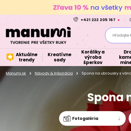
+421 222 205 167
Hľadajte 
Koráliky a
Dr
Aktuálne
Kreatívne
výroba
kame
trendy
sady
šperkov
mine
Manumi.sk
Návody & Inšpirácia
Spona na ubrousky s ván
Spona n
Fotogaléria