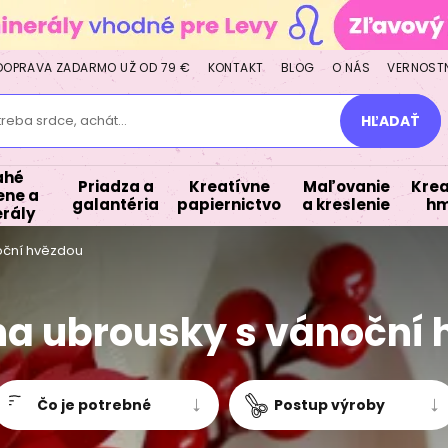
DOPRAVA ZADARMO UŽ OD 79 €
KONTAKT
BLOG
O NÁS
VERNOST
treba srdce, achát...
HĽADAŤ
ahé
Priadza a
Kreatívne
Maľovanie
Krea
ne a
galantéria
papiernictvo
a kreslenie
hm
rály
oční hvězdou
a ubrousky s vánoční
Čo je potrebné
Postup výroby