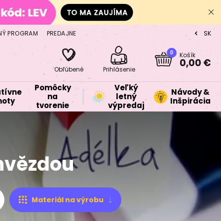
NÝ PROGRAM
PREDAJNE
SK
CZ
0
Košík
0,00 €
Obľúbené
Prihlásenie
Pomôcky
Veľký
tívne
Návody &
na
letný
oty
Inšpirácia
tvorenie
výpredaj
 hvězdou
Materiál na výrobu