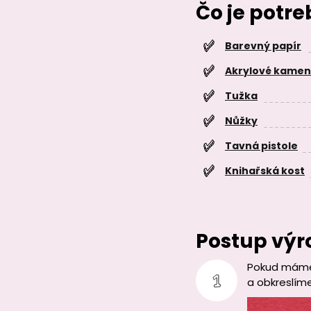
Čo je potr
Barevný papír
Akrylové kame
Tužka
Nůžky
Tavná pistole
Knihařská kost
Postup výr
Pokud máme 
a obkreslíme