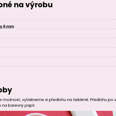
ebné na výrobu
ny 6 mm
oby
možnost, vytiskneme si předlohu na tiskárně. Předlohu po v
 na barevný papír.