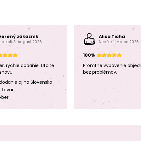
verený zákazník
Alica Tichá
ndelok, 3. August 2026
Neděle, 1. Marec 2026
100%
er, rychle dodanie. Utcite
Promtné vybavenie objed
znovu
bez problémov.
dodanie aj na Slovensko
y tovar
yber