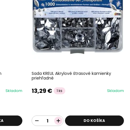
h
Sada KREUL Akrylové štrasové kamienky
priehľadné
13,29 €
Skladom
Skladom
1 ks
KA
DO KOŠÍKA