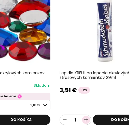
Lepidlo KREUL na lepenie akrylovýc
akrylových kamienkov
štrasových kamienkov 29ml
Skladom
3,51 €
1 ks
ie balenie
2,18 €
DO KOŠÍKA
DO KOŠÍ