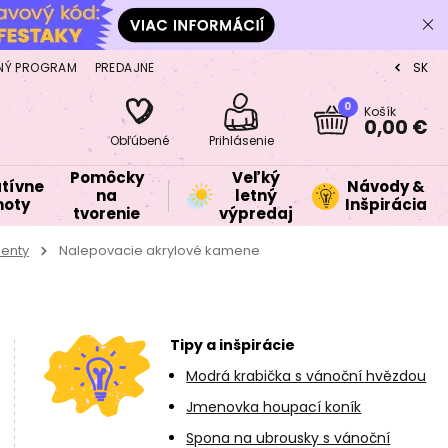
NÝ PROGRAM
PREDAJNE
SK
CZ
0
Košík
0,00 €
Obľúbené
Prihlásenie
Pomôcky
Veľký
tívne
Návody &
na
letný
oty
Inšpirácia
tvorenie
výpredaj
nenty
Nalepovacie akrylové kamene
Tipy a inšpirácie
Modrá krabička s vánoční hvězdou
Jmenovka houpací koník
Spona na ubrousky s vánoční