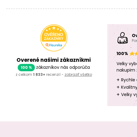
O
Po
100%
Overené našimi zákazníkmi
Velky vyb
zákazníkov nás odporúča
100 %
nakupim 
z celkom
1 833+
recenzií -
zobraziť všetko
+
Rychle 
+
Kvalitn
+
Velky v