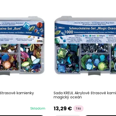
 štrasové kamienky
Sada KREUL Akrylové štrasové kam
magický oceán
13,29 €
Skladom
1 ks