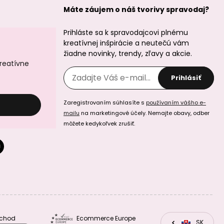
Máte záujem o náš tvorivy spravodaj?
Prihláste sa k spravodajcovi plnému
kreatívnej inšpirácie a neutečú vám
žiadne novinky, trendy, zľavy a akcie.
kreatívne
Prihlásiť
Zaregistrovaním súhlasíte s
používaním vášho e-
mailu
na marketingové účely. Nemajte obavy, odber
môžete kedykoľvek zrušiť.
bchod
Ecommerce Europe
CZ
SK
EU