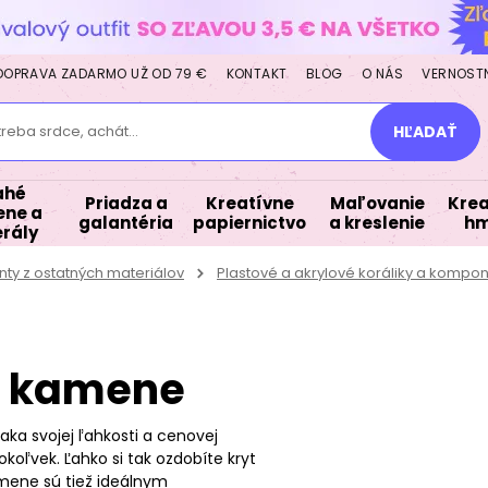
DOPRAVA ZADARMO UŽ OD 79 €
KONTAKT
BLOG
O NÁS
VERNOST
treba srdce, achát...
HĽADAŤ
ahé
Priadza a
Kreatívne
Maľovanie
Krea
ne a
galantéria
papiernictvo
a kreslenie
hm
rály
ty z ostatných materiálov
Plastové a akrylové koráliky a kompo
é kamene
aka svojej ľahkosti a cenovej
oľvek. Ľahko si tak ozdobíte kryt
amene sú tiež ideálnym