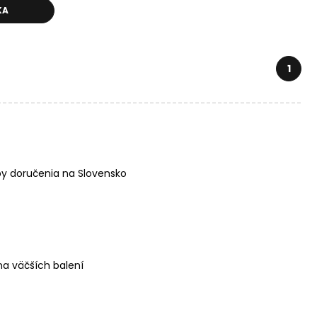
KA
1
y doručenia na Slovensko
a väčších balení