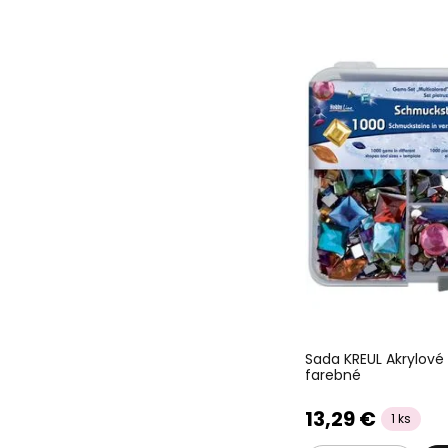
Sada KREUL Akrylové
farebné
13,29 €
1 ks