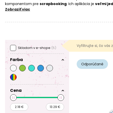
komponentom pre
scrapbooking
. Ich aplikácia je
veľmi je
budete potrebovať
dvojzložkové epoxidové lepidlo na biž
Zobraziť viac
Vyfiltrujte si, čo vás
Skladom v e-shope
(5)
Farba
Odporúčané
Cena