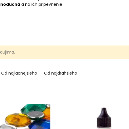
dnoduchá
a na ich pripevnenie
utériu
.
 zaujíma.
Od najlacnejšieho
Od najdrahšieho