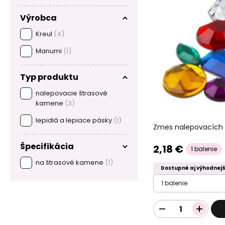
Výrobca
Kreul
(4)
Manumi
(1)
Typ produktu
nalepovacie štrasové
kamene
(3)
lepidlá a lepiace pásky
(1)
Zmes nalepovacích 
Špecifikácia
2,18 €
1 balenie
na štrasové kamene
(1)
Dostupné aj výhodnejš
1 balenie