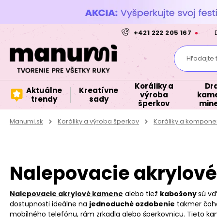
+421 222 205 167
Hľadajte 
Koráliky a
Dr
Aktuálne
Kreatívne
výroba
kame
trendy
sady
šperkov
mine
Manumi.sk
Koráliky a výroba šperkov
Koráliky a komponen
Nalepovacie akrylov
Nalepovacie akrylové kamene
alebo tiež
kabošony
sú vď
dostupnosti ideálne na
jednoduché ozdobenie
takmer čohok
mobilného telefónu, rám zrkadla alebo šperkovnicu. Tieto k