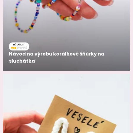
náročnosť
Návod na výrobu korálkové šňůrky na
sluchátka