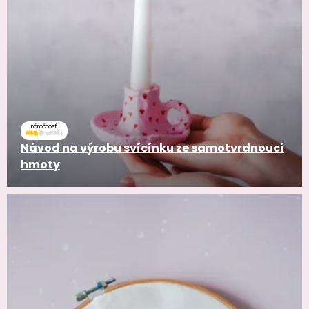
náročnosť
Návod na výrobu svícínku ze samotvrdnoucí
hmoty