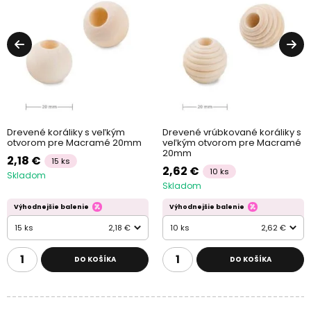
Drevené koráliky s veľkým
Drevené vrúbkované koráliky s
otvorom pre Macramé 20mm
veľkým otvorom pre Macramé
20mm
2,18 €
15 ks
2,62 €
10 ks
Skladom
Skladom
Výhodnejšie balenie
Výhodnejšie balenie
15 ks
2,18 €
10 ks
2,62 €
DO KOŠÍKA
DO KOŠÍKA