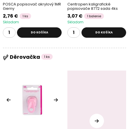
POSCA popisovač akrylový 1MR
Centropen kaligrafické
čierny
popisovače 8772 sada 4ks
2,76 €
3,07 €
1 ks
1 balenie
Skladom
Skladom
DO KOŠÍKA
DO KOŠÍKA
Děrovačka
1 ks