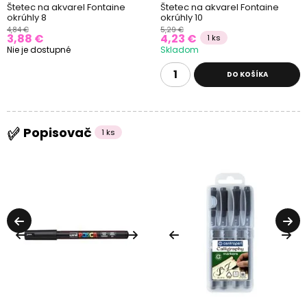
Štetec na akvarel Fontaine
Štetec na akvarel Fontaine
okrúhly 8
okrúhly 10
4,84 €
5,29 €
3,88 €
4,23 €
1 ks
Nie je dostupné
Skladom
DO KOŠÍKA
Popisovač
1 ks