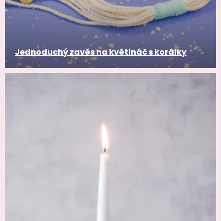
Jednoduchý zavěs na květináč s korálky