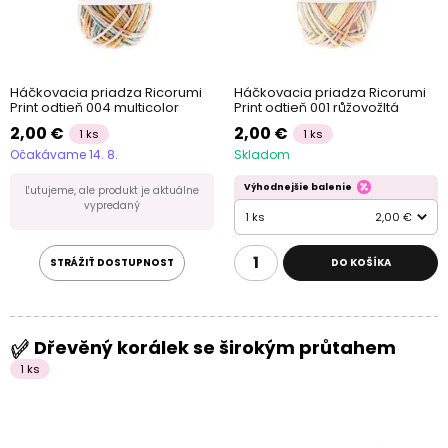
Háčkovacia priadza Ricorumi
Háčkovacia priadza Ricorumi
Print odtieň 004 multicolor
Print odtieň 001 růžovožltá
2,00 €
2,00 €
1 ks
1 ks
Očakávame 14. 8.
Skladom
Výhodnejšie balenie
Ľutujeme, ale produkt je aktuálne
vypredaný
1 ks
2,00 €
STRÁŽIŤ DOSTUPNOST
DO KOŠÍKA
Dřevěný korálek se širokým průtahem
1 ks