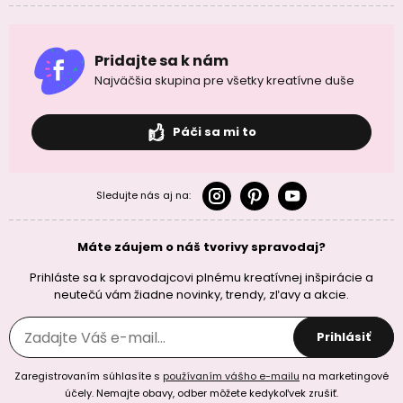
Pridajte sa k nám
Najväčšia skupina pre všetky kreatívne duše
Páči sa mi to
Sledujte nás aj na:
Máte záujem o náš tvorivy spravodaj?
Prihláste sa k spravodajcovi plnému kreatívnej inšpirácie a
neutečú vám žiadne novinky, trendy, zľavy a akcie.
Prihlásiť
Zaregistrovaním súhlasíte s
používaním vášho e-mailu
na marketingové
účely. Nemajte obavy, odber môžete kedykoľvek zrušiť.