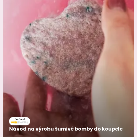
náročnosť
Návod na výrobu šumivé bomby do koupele