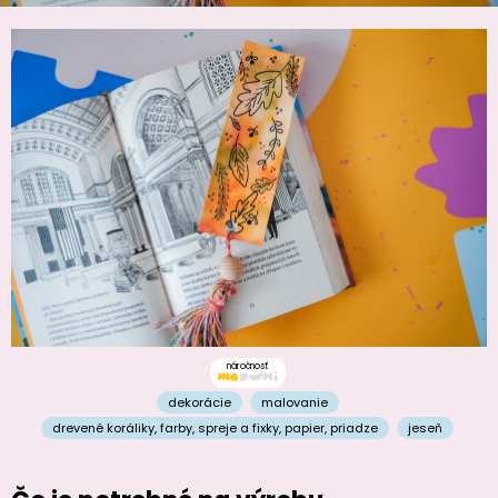
náročnosť
dekorácie
malovanie
drevené koráliky
,
farby, spreje a fixky
,
papier
,
priadze
jeseň