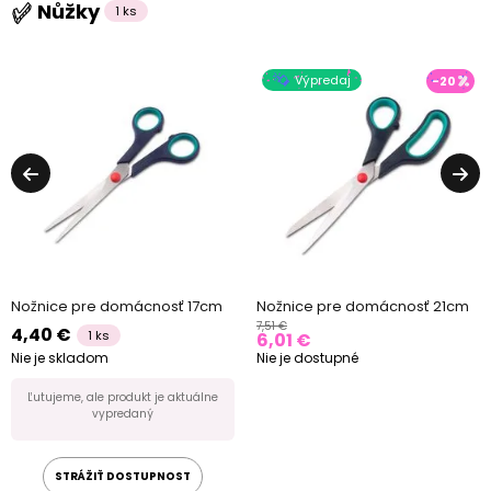
Nůžky
1 ks
Výpredaj
-20
Nožnice pre domácnosť 17cm
Nožnice pre domácnosť 21cm
7,51 €
4,40 €
1 ks
6,01 €
Nie je skladom
Nie je dostupné
Ľutujeme, ale produkt je aktuálne
vypredaný
STRÁŽIŤ DOSTUPNOST