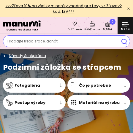
>>>Zľava 10% na všetky minerály vhodné pre Levy <> Zľavový
kód: LEV<<<
0
Menu
0,00 €
Obľúbené
Prihlásenie
Hľadajte treba srdce, achát...
Návody & Inšpirácia
Podzimní záložka se střapcem
Fotogaléria
Čo je potrebné
Postup výroby
Materiál na výrobu