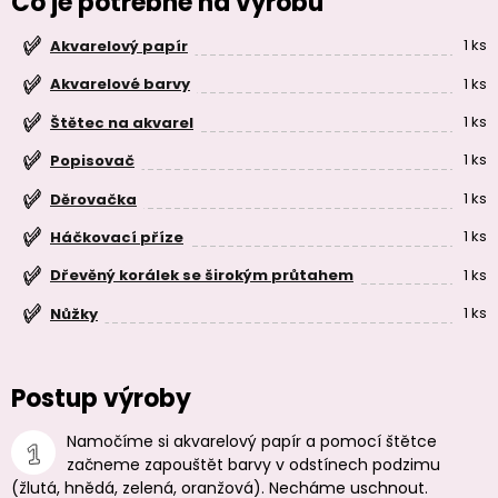
Čo je potrebné na výrobu
1 ks
Akvarelový papír
1 ks
Akvarelové barvy
1 ks
Štětec na akvarel
1 ks
Popisovač
1 ks
Děrovačka
1 ks
Háčkovací příze
1 ks
Dřevěný korálek se širokým průtahem
1 ks
Nůžky
Postup výroby
Namočíme si akvarelový papír a pomocí štětce
začneme zapouštět barvy v odstínech podzimu
(žlutá, hnědá, zelená, oranžová). Necháme uschnout.