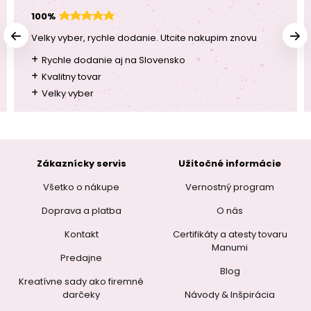
100%
Velky vyber, rychle dodanie. Utcite nakupim znovu
+
Rychle dodanie aj na Slovensko
+
Kvalitny tovar
+
Velky vyber
Zákaznícky servis
Užitočné informácie
Všetko o nákupe
Vernostný program
Doprava a platba
O nás
Kontakt
Certifikáty a atesty tovaru
Manumi
Predajne
Blog
Kreatívne sady ako firemné
darčeky
Návody & Inšpirácia