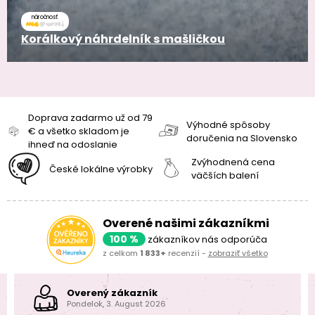
náročnosť
Korálkový náhrdelník s mašličkou
Doprava zadarmo už od 79
Výhodné spôsoby
€ a všetko skladom je
doručenia na Slovensko
ihneď na odoslanie
Zvýhodnená cena
České lokálne výrobky
väčších balení
Overené našimi zákazníkmi
100 %
zákazníkov nás odporúča
z celkom
1 833+
recenzií -
zobraziť všetko
Overený zákazník
Pondelok, 3. August 2026