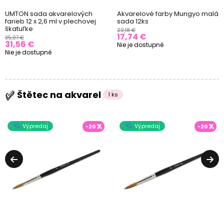
UMTON sada akvarelových
Akvarelové farby Mungyo malá
farieb 12 x 2,6 ml v plechovej
sada 12ks
škatuľke
22,18 €
17,74 €
35,07 €
31,56 €
Nie je dostupné
Nie je dostupné
Štětec na akvarel
1 ks
Výpredaj
Výpredaj
-20
-20