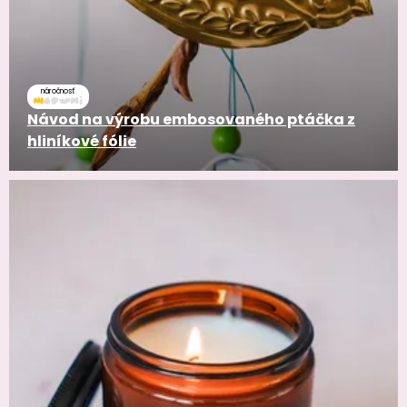
náročnosť
Návod na výrobu embosovaného ptáčka z
hliníkové fólie