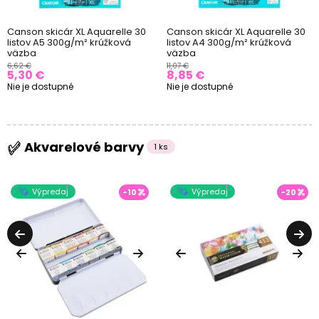
Canson skicár XL Aquarelle 30
Canson skicár XL Aquarelle 30
listov A5 300g/m² krúžková
listov A4 300g/m² krúžková
väzba
väzba
6,62 €
11,07 €
5,30 €
8,85 €
Nie je dostupné
Nie je dostupné
Akvarelové barvy
1 ks
Výpredaj
Výpredaj
-10
-20