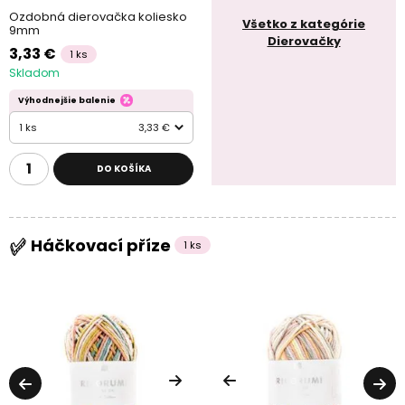
Ozdobná dierovačka koliesko
Všetko z kategórie
9mm
Dierovačky
3,33 €
1 ks
Skladom
Výhodnejšie balenie
1 ks
3,33 €
DO KOŠÍKA
Háčkovací příze
1 ks