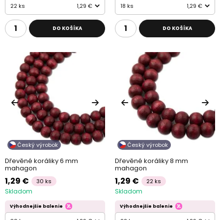
22 ks
1,29 €
18 ks
1,29 €
DO KOŠÍKA
DO KOŠÍKA
Český výrobok
Český výrobok
Dřevěné koráliky 6 mm
Dřevěné koráliky 8 mm
mahagon
mahagon
1,29 €
1,29 €
30 ks
22 ks
Skladom
Skladom
Výhodnejšie balenie
Výhodnejšie balenie