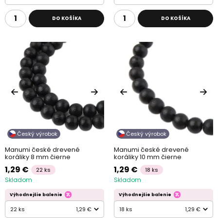
DO KOŠÍKA
DO KOŠÍKA
Český výrobok
Český výrobok
Manumi české drevené
Manumi české drevené
koráliky 8 mm čierne
koráliky 10 mm čierne
1,29 €
1,29 €
22 ks
18 ks
Skladom
Skladom
Výhodnejšie balenie
Výhodnejšie balenie
22 ks
1,29 €
18 ks
1,29 €