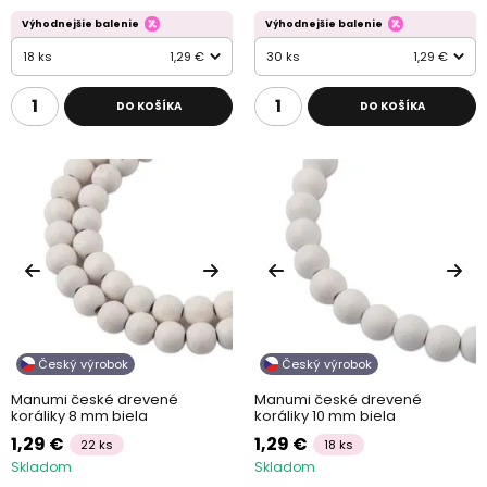
Výhodnejšie balenie
Výhodnejšie balenie
18 ks
1,29 €
30 ks
1,29 €
DO KOŠÍKA
DO KOŠÍKA
Český výrobok
Český výrobok
Manumi české drevené
Manumi české drevené
koráliky 8 mm biela
koráliky 10 mm biela
1,29 €
1,29 €
22 ks
18 ks
Skladom
Skladom