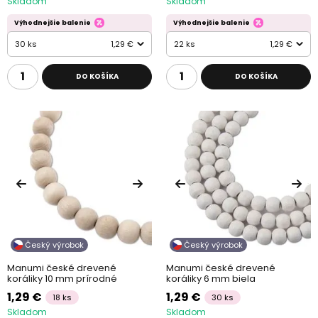
Skladom
Skladom
Výhodnejšie balenie
Výhodnejšie balenie
30 ks
1,29 €
22 ks
1,29 €
DO KOŠÍKA
DO KOŠÍKA
Český výrobok
Český výrobok
Manumi české drevené
Manumi české drevené
koráliky 10 mm prírodné
koráliky 6 mm biela
1,29 €
1,29 €
18 ks
30 ks
Skladom
Skladom