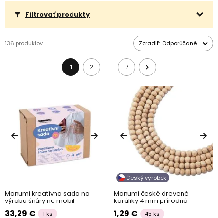
Filtrovať produkty
136 produktov
Zoradiť:
Odporúčané
1
2
7
…
Český výrobok
Manumi kreatívna sada na
Manumi české drevené
výrobu šnúry na mobil
koráliky 4 mm prírodná
33,29 €
1,29 €
1 ks
45 ks