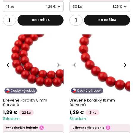
18 ks
1,29 €
30 ks
1,29 €
DO KOŠÍKA
DO KOŠÍKA
Český výrobok
Český výrobok
Dřevěné koráliky 8 mm
Dřevěné koráliky 10 mm
červená
červená
1,29 €
1,29 €
22 ks
18 ks
Skladom
Skladom
Výhodnejšie balenie
Výhodnejšie balenie