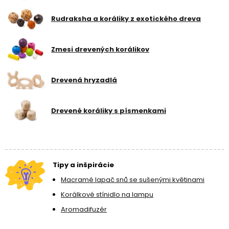
Rudraksha a koráliky z exotického dreva
Zmesi drevených korálikov
Drevená hryzadlá
Drevené koráliky s písmenkami
Tipy a inšpirácie
Macramé lapač snů se sušenými květinami
Korálkové stínidlo na lampu
Aromadifuzér