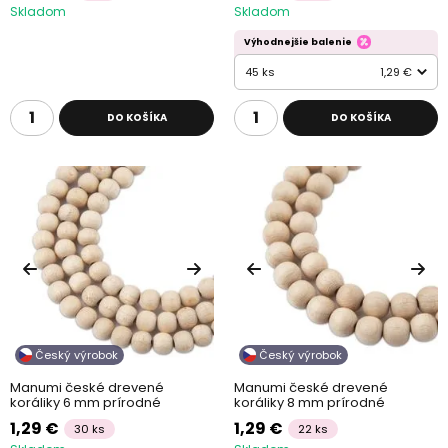
Skladom
Skladom
Výhodnejšie balenie
45 ks
1,29 €
DO KOŠÍKA
DO KOŠÍKA
Český výrobok
Český výrobok
Manumi české drevené
Manumi české drevené
koráliky 6 mm prírodné
koráliky 8 mm prírodné
1,29 €
1,29 €
30 ks
22 ks