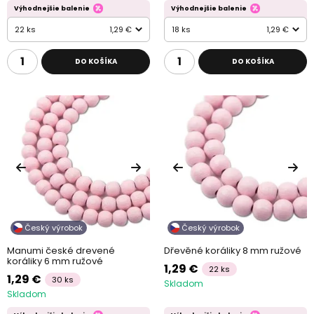
Výhodnejšie balenie
Výhodnejšie balenie
22 ks
1,29 €
18 ks
1,29 €
DO KOŠÍKA
DO KOŠÍKA
Český výrobok
Český výrobok
Manumi české drevené
Dřevěné koráliky 8 mm ružové
koráliky 6 mm ružové
1,29 €
22 ks
1,29 €
30 ks
Skladom
Skladom