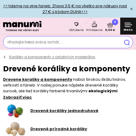
>>>Ideme na vlne farieb: Zľava 3,5 € na všetko pre nákupy nad
27 € s kódom DUHA<<<
0
Menu
0,00 €
Obľúbené
Prihlásenie
Hľadajte treba srdce, achát...
Koráliky a komponenty z ostatných materiálov
Drevené koráliky a komponenty
Drevene koraliky a komponenty
nabizi širokou škálu tvarov,
veľkostí a farieb. V našej ponuke nájdete drevené koráliky
surové, ale tiež koráliky farbené trvanlivými
ekologickými
farbami
. Farebné koráliky sú navyše lakované, aby farba
Zobraziť viac
nepúšťala. Drevené koráliky sú vhodné na tvorbu
prírodných
šperkov
, využijete ich pri
pedigu
aj
drôtovaní
. Sú vhodné aj pre
Drevené koráliky jednodruhové
deti, ktoré ich vďaka väčším dierkam budú ľahko navliekať na
vlasec
či
voskované šnúry
. Pri nosení šperkov z drevených
korálikov oceníte predovšetkým ich
ľahkosť
.
Drevené prírodné koráliky