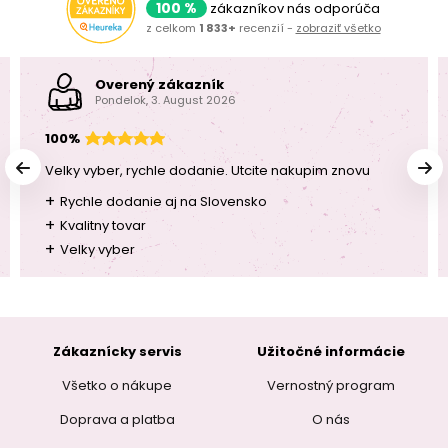
100 %
zákazníkov nás odporúča
z celkom
1 833+
recenzií -
zobraziť všetko
Overený zákazník
Pondelok, 3. August 2026
100%
Velky vyber, rychle dodanie. Utcite nakupim znovu
+
Rychle dodanie aj na Slovensko
+
Kvalitny tovar
+
Velky vyber
Zákaznícky servis
Užitočné informácie
Všetko o nákupe
Vernostný program
Doprava a platba
O nás