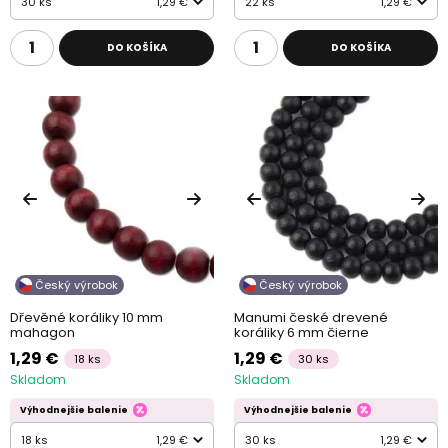
30 ks
1,29 €
22 ks
1,29 €
DO KOŠÍKA
DO KOŠÍKA
Český výrobok
Český výrobok
Dřevěné koráliky 10 mm
Manumi české drevené
mahagon
koráliky 6 mm čierne
1,29 €
1,29 €
18 ks
30 ks
Skladom
Skladom
Výhodnejšie balenie
Výhodnejšie balenie
18 ks
1,29 €
30 ks
1,29 €