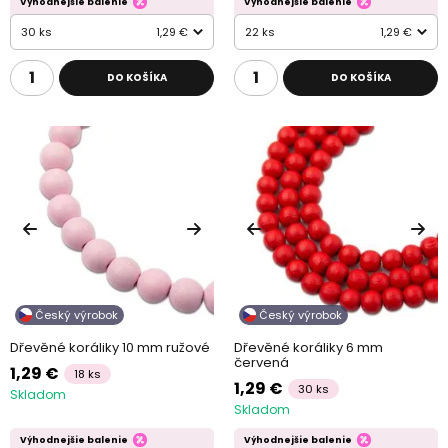
Výhodnejšie balenie
Výhodnejšie balenie
30 ks
1,29 €
22 ks
1,29 €
DO KOŠÍKA
DO KOŠÍKA
Český výrobok
Český výrobok
Dřevěné koráliky 10 mm ružové
Dřevěné koráliky 6 mm
červená
1,29 €
18 ks
1,29 €
30 ks
Skladom
Skladom
Výhodnejšie balenie
Výhodnejšie balenie