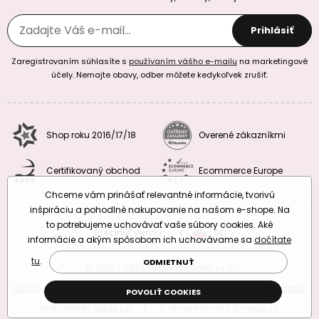
Prihlásiť
Zaregistrovaním súhlasíte s
používaním vášho e-mailu
na marketingové
účely. Nemajte obavy, odber môžete kedykoľvek zrušiť.
Shop roku 2016/17/18
Overené zákazníkmi
Certifikovaný obchod
Ecommerce Europe
Chceme vám prinášať relevantné informácie, tvorivú
inšpiráciu a pohodlné nakupovanie na našom e-shope. Na
to potrebujeme uchovávať vaše súbory cookies. Aké
Prepnúť verziu:
CZ
SK
EU
RO
informácie a akým spôsobom ich uchovávame sa
dočítate
tu
.
ODMIETNUŤ
© 2010 – 2026 Manumi Crafts s.r.o.
Obchodné podmienky
|
Podmienky ochrany osobných údajov
POVOLIŤ COOKIES
Webdesign
valas.cz
|
E-shop vytvorila
Simplia.cz