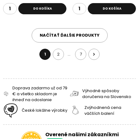
DO KOŠÍKA
DO KOŠÍKA
NAČÍTAŤ ĎALŠIE PRODUKTY
1
2
7
…
Doprava zadarmo už od 79
Výhodné spôsoby
€ a všetko skladom je
doručenia na Slovensko
ihneď na odoslanie
Zvýhodnená cena
České lokálne výrobky
väčších balení
Overené našimi zákazníkmi