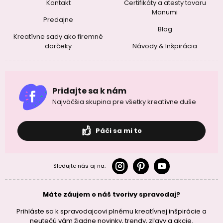
Kontakt
Certifikáty a atesty tovaru
Manumi
Predajne
Blog
Kreatívne sady ako firemné
darčeky
Návody & Inšpirácia
Pridajte sa k nám
Najväčšia skupina pre všetky kreatívne duše
Páči sa mi to
Sledujte nás aj na:
Máte záujem o náš tvorivy spravodaj?
Prihláste sa k spravodajcovi plnému kreatívnej inšpirácie a
neutečú vám žiadne novinky, trendy, zľavy a akcie.