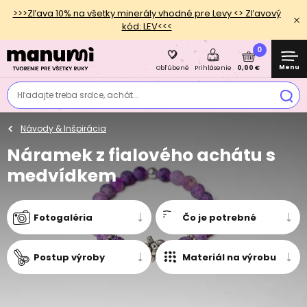
>>>Zľava 10% na všetky minerály vhodné pre Levy <> Zľavový
kód: LEV<<<
0
Menu
0,00 €
Obľúbené
Prihlásenie
Hľadajte treba srdce, achát...
Návody & Inšpirácia
Náramek z fialového achátu s
medvídkem
Fotogaléria
Čo je potrebné
Postup výroby
Materiál na výrobu