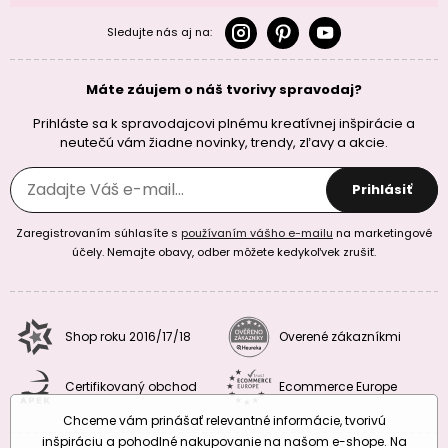
Sledujte nás aj na:
Máte záujem o náš tvorivy spravodaj?
Prihláste sa k spravodajcovi plnému kreatívnej inšpirácie a
neutečú vám žiadne novinky, trendy, zľavy a akcie.
Prihlásiť
Zaregistrovaním súhlasíte s
používaním vášho e-mailu
na marketingové
účely. Nemajte obavy, odber môžete kedykoľvek zrušiť.
Shop roku 2016/17/18
Overené zákazníkmi
Certifikovaný obchod
Ecommerce Europe
Chceme vám prinášať relevantné informácie, tvorivú
inšpiráciu a pohodlné nakupovanie na našom e-shope. Na