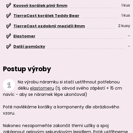
1 kus
Kovový korálek plný 5mm
1 kus
TierraCast korálek Teddy Bear
2 kusy
TierraCast ozdobný mezidíl 8mm
-
Elastomer
-
Další pomůcky
Postup výroby
Na výrobu náramku si stačí ustřihnout potřebnou
délku
elastomeru
(tj. obvod svého zápěstí + 15 cm
navíc - aby se náramek lépe ukončoval)
Poté navlékáme korálky a komponenty dle obrázkového
vzoru.
Nakonec nezapomeňte zakončit třemi uzlíky a spoj
zakápnout gelovým sekundovým lepidlem. Poté ustřihneme