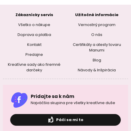
Zákaznícky servis
Užitočné informácie
Všetko o nákupe
Vernostný program
Doprava a platba
O nás
Kontakt
Certifikáty a atesty tovaru
Manumi
Predajne
Blog
Kreatívne sady ako firemné
darčeky
Návody & Inšpirácia
Pridajte sa k nám
Najväčšia skupina pre všetky kreatívne duše
Páči sa mi to