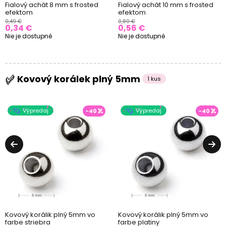
Fialový achát 8 mm s frosted
Fialový achát 10 mm s frosted
efektom
efektom
0,49 €
0,80 €
0,34 €
0,56 €
Nie je dostupné
Nie je dostupné
Kovový korálek plný 5mm
1 kus
Výpredaj
Výpredaj
-40
-40
Kovový korálik plný 5mm vo
Kovový korálik plný 5mm vo
farbe striebra
farbe platiny