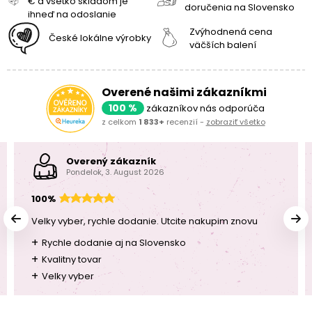
€ a všetko skladom je
doručenia na Slovensko
ihneď na odoslanie
Zvýhodnená cena
České lokálne výrobky
väčších balení
Overené našimi zákazníkmi
100 %
zákazníkov nás odporúča
z celkom
1 833+
recenzií -
zobraziť všetko
Overený zákazník
Pondelok, 3. August 2026
100%
Velky vyber, rychle dodanie. Utcite nakupim znovu
+
Rychle dodanie aj na Slovensko
+
Kvalitny tovar
+
Velky vyber