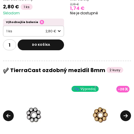
2,18 €
2,80 €
1 ks
1,74 €
Skladom
Nie je dostupné
Výhodnejšie balenie
1 ks
2,80 €
DO KOŠÍKA
TierraCast ozdobný mezidíl 8mm
2 kusy
Výpredaj
-20