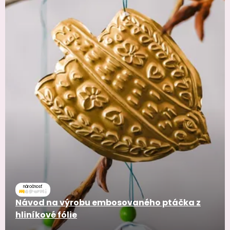
náročnosť
Návod na výrobu embosovaného ptáčka z
hliníkové fólie