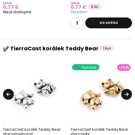
1,29 €
1,29 €
0,77 €
0,77 €
6 ks
Nie je dostupné
Skladom
DO KOŠÍKA
TierraCast korálek Teddy Bear
1 kus
Výpredaj
-20
TierraCast korálik Teddy Bear
TierraCast korálik Teddy Bear
starostrieborný
starozlatý