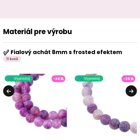
Materiál pre výrobu
Fialový achát 8mm s frosted efektem
11 kusů
Výpredaj
Výpredaj
-30
-30