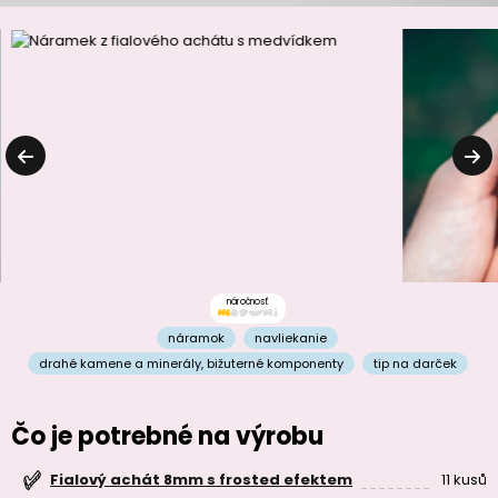
náročnosť
náramok
navliekanie
drahé kamene a minerály
,
bižuterné komponenty
tip na darček
Čo je potrebné na výrobu
11 kusů
Fialový achát 8mm s frosted efektem