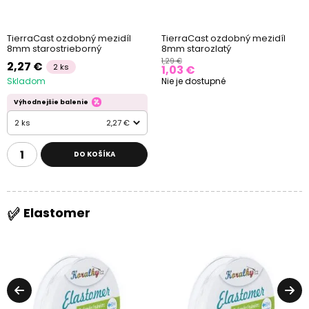
TierraCast ozdobný mezidíl
TierraCast ozdobný mezidíl
8mm starostrieborný
8mm starozlatý
1,29 €
2,27 €
2 ks
1,03 €
Skladom
Nie je dostupné
Výhodnejšie balenie
2 ks
2,27 €
DO KOŠÍKA
Elastomer