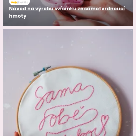
Návod na výrobu svícínku ze samotvrdnoucí
hmoty