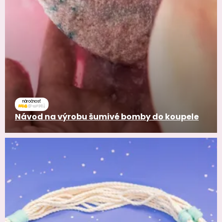
náročnosť
Návod na výrobu šumivé bomby do koupele