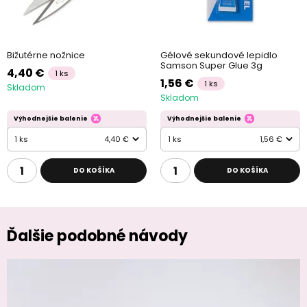
Bižutérne nožnice
Gélové sekundové lepidlo
Samson Super Glue 3g
4,40 €
1 ks
1,56 €
1 ks
Skladom
Skladom
Výhodnejšie balenie
Výhodnejšie balenie
1 ks
4,40 €
1 ks
1,56 €
DO KOŠÍKA
DO KOŠÍKA
Ďalšie podobné návody