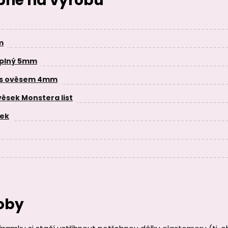
ebné na výrobu
m
 plný 5mm
 s ověsem 4mm
ěsek Monstera list
žek
oby