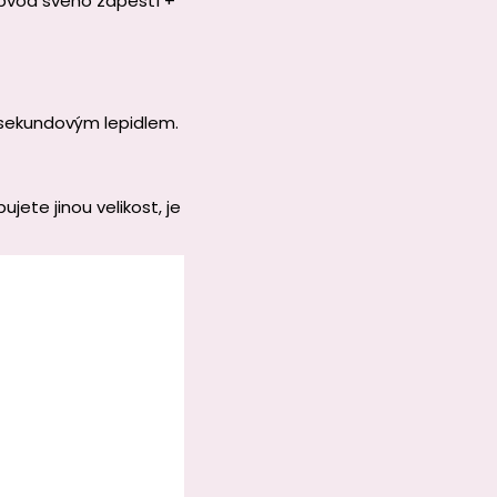
obvod svého zápěstí +
sekundovým lepidlem.
ete jinou velikost, je