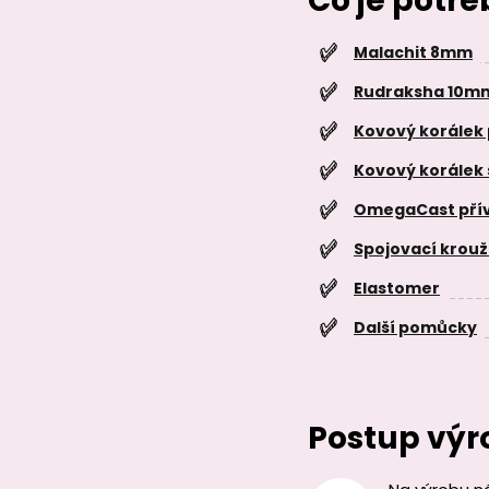
Čo je potr
Malachit 8mm
Rudraksha 10m
Kovový korálek
Kovový korálek
OmegaCast přív
Spojovací krou
Elastomer
Další pomůcky
Postup výr