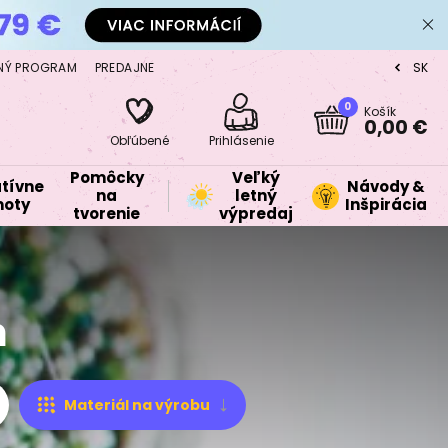
NÝ PROGRAM
PREDAJNE
SK
CZ
0
Košík
0,00 €
Obľúbené
Prihlásenie
Pomôcky
Veľký
tívne
Návody &
na
letný
oty
Inšpirácia
tvorenie
výpredaj
m
Materiál na výrobu