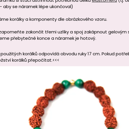
áramku si stačí ustřihnout potřebnou délku
elastomeru
(tj. 
 - aby se náramek lépe ukončoval)
áme korálky a komponenty dle obrázkového vzoru.
apomeňte zakončit třemi uzlíky a spoj zakápnout gelovým 
neme přebytečné konce a náramek je hotový.
použitých korálků odpovídá obvodu ruky 17 cm. Pokud potřebuj
žství korálků přepočítat.<<<