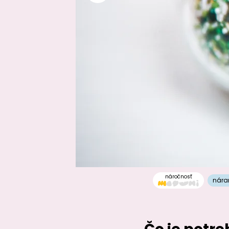
náročnosť
nár