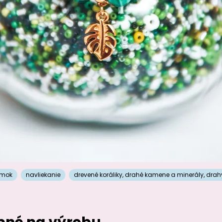
amok
navliekanie
drevené koráliky
,
drahé kamene a minerály
,
drah