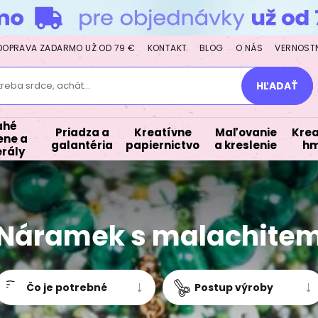
DOPRAVA ZADARMO UŽ OD 79 €
KONTAKT
BLOG
O NÁS
VERNOST
treba srdce, achát...
HĽADAŤ
ahé
Priadza a
Kreatívne
Maľovanie
Krea
ne a
galantéria
papiernictvo
a kreslenie
hm
rály
Náramek s malachite
Čo je potrebné
Postup výroby