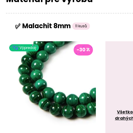
Malachit 8mm
11 kusů
Výpredaj
-30
Všetko 
drahýc