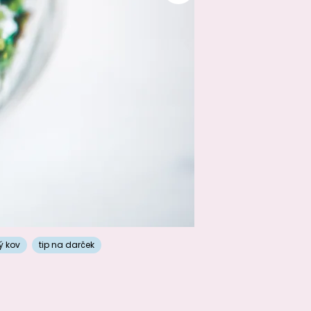
ý kov
tip na darček