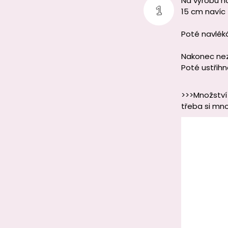
Na výrobu n
15 cm navíc
Poté navlék
Nakonec nez
Poté ustřih
>>>Množství 
třeba si mno