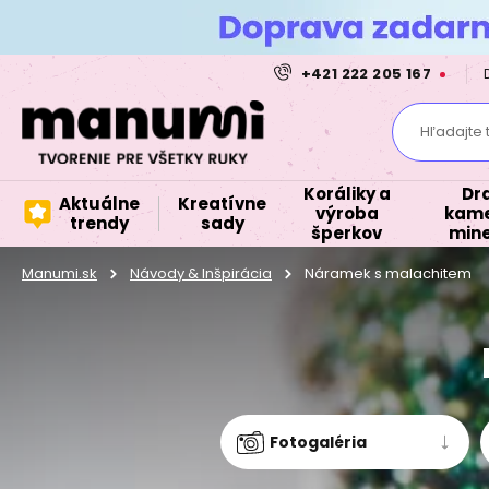
+421 222 205 167
Hľadajte 
Koráliky a
Dr
Aktuálne
Kreatívne
výroba
kame
trendy
sady
šperkov
mine
Manumi.sk
Návody & Inšpirácia
Náramek s malachitem
Fotogaléria